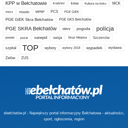
KPP w Bełchatowie
krew
MCK
kradzież
Kultura na boku
PCS
miasto
PGE GiEK
mecz
MiPBP
PGE GiEK Skra Bełchatów
PGE GKS Bełchatów
policja
PGE SKRA Bełchatów
pogoda
pijany
sanepid
sesja
Szczerców
powiat
Straż Miejska
pożar
TOP
wypadek
szpital
wybory
wybory 2018
wystawa
Zelów
ZUS
ebełchatów.pl - Największy portal informacyjny Bełchatowa - aktualności,
sport, ogłoszenia, region