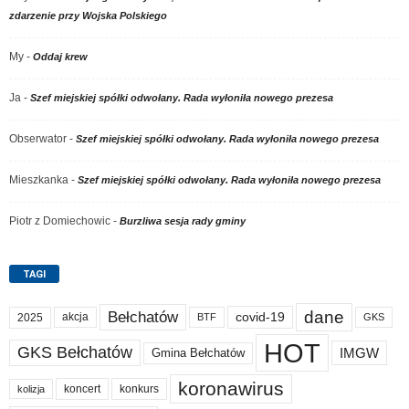
zdarzenie przy Wojska Polskiego
My
-
Oddaj krew
Ja
-
Szef miejskiej spółki odwołany. Rada wyłoniła nowego prezesa
Obserwator
-
Szef miejskiej spółki odwołany. Rada wyłoniła nowego prezesa
Mieszkanka
-
Szef miejskiej spółki odwołany. Rada wyłoniła nowego prezesa
Piotr z Domiechowic
-
Burzliwa sesja rady gminy
TAGI
dane
Bełchatów
akcja
covid-19
2025
BTF
GKS
HOT
GKS Bełchatów
IMGW
Gmina Bełchatów
koronawirus
koncert
konkurs
kolizja