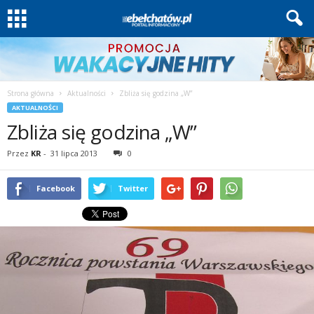
Strona główna
Aktualności
Zbliża się godzina „W”
AKTUALNOŚCI
Zbliża się godzina „W”
Przez
KR
-
31 lipca 2013
0
Facebook
Twitter