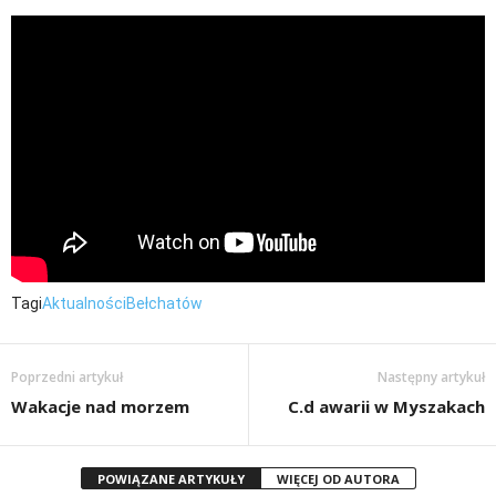
Tagi
Aktualności
Bełchatów
Poprzedni artykuł
Następny artykuł
Wakacje nad morzem
C.d awarii w Myszakach
POWIĄZANE ARTYKUŁY
WIĘCEJ OD AUTORA