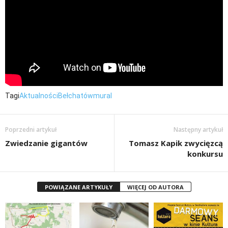
Tagi
Aktualności
Bełchatów
mural
Poprzedni artykuł
Następny artykuł
Zwiedzanie gigantów
Tomasz Kapik zwycięzcą
konkursu
POWIĄZANE ARTYKUŁY
WIĘCEJ OD AUTORA