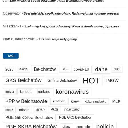
Ja
-
Szef miejskiej spółki odwołany. Rada wyłoniła nowego prezesa
Obserwator
-
Szef miejskiej spółki odwołany. Rada wyłoniła nowego prezesa
Mieszkanka
-
Szef miejskiej spółki odwołany. Rada wyłoniła nowego prezesa
Piotr z Domiechowic
-
Burzliwa sesja rady gminy
TAGI
dane
Bełchatów
akcja
covid-19
2025
BTF
GKS
HOT
GKS Bełchatów
IMGW
Gmina Bełchatów
koronawirus
koncert
konkurs
kolizja
KPP w Bełchatowie
krew
MCK
kradzież
Kultura na boku
PCS
miasto
PGE GiEK
mecz
MiPBP
PGE GiEK Skra Bełchatów
PGE GKS Bełchatów
policja
PGE SKRA Bełchatów
pogoda
pijany