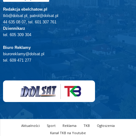
Redakcja ebelchatow.pl
tkb@dolsat.pl, patrol@dolsat.pl
44 635 08 07, tel. 601 307 761
Dziennikarz
tel. 605 309 304
Biuro Reklamy
biuroreklamy@dolsat.pl
tel. 609 471 277
Aktualności
Sport
Reklama
TKB
Ogłoszenia
Kanał TKB na Youtube