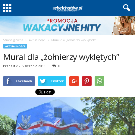
Strona główna
Aktualności
Mural dla „żołnierzy wyklętych”
AKTUALNOŚCI
Mural dla „żołnierzy wyklętych”
Przez
KR
-
5 sierpnia 2013
0
Facebook
Twitter