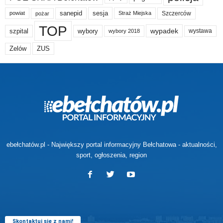
sanepid
sesja
Szczerców
powiat
Straż Miejska
pożar
TOP
wypadek
szpital
wybory
wybory 2018
wystawa
Zelów
ZUS
ebełchatów.pl - Największy portal informacyjny Bełchatowa - aktualności,
sport, ogłoszenia, region
Skontaktuj się z nami!