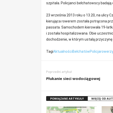
szpitala. Policjanci bełchatowscy badają
m
a
c
23 września 2013 roku o 13.20, na ulicy C
j
kierująca rowerem została potrącona pr
e
passata. Samochodem kierowała 19-latka 
z
i została hospitalizowana. Obie uczestnic
r
dochodzenie, w którym ustalą przyczynę 
e
g
i
Tagi
Aktualności
Bełchatów
Policja
rowerz
o
n
u
Poprzedni artykuł
Płukanie sieci wodociągowej
POWIĄZANE ARTYKUŁY
WIĘCEJ OD AU