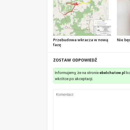
Przebudowa wkracza w nową
Nie bę
fazę
ZOSTAW ODPOWIEDŹ
Informujemy, że na stronie
ebelchatow.pl
ko
wkrótce po akceptacji.