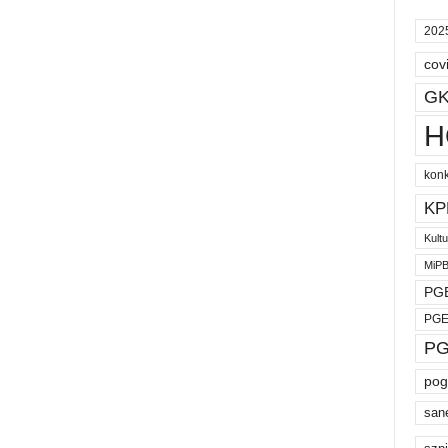
202
cov
GK
H
kon
KP
Kult
MiP
PGE
PGE
PG
pog
san