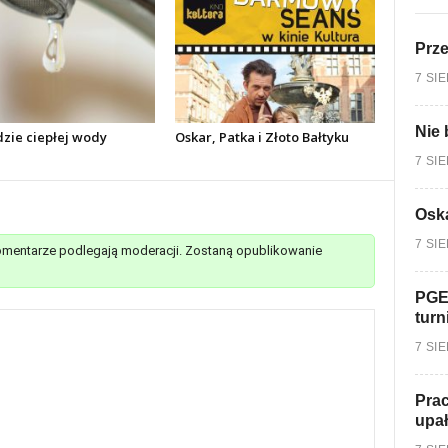
Prz
7 SI
Nie 
dzie ciepłej wody
Oskar, Patka i Złoto Bałtyku
7 SI
Oska
7 SI
mentarze podlegają moderacji. Zostaną opublikowanie
PGE
turn
7 SI
Prac
upa