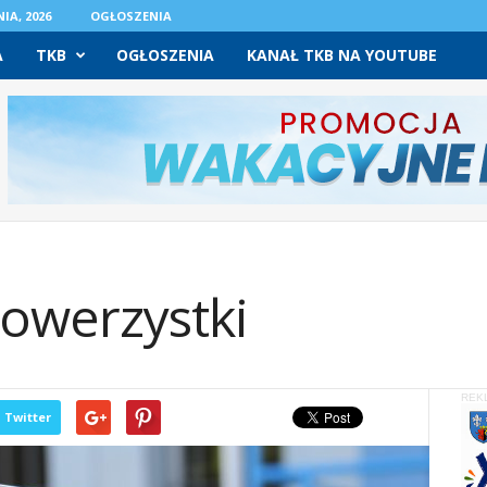
IA, 2026
OGŁOSZENIA
A
TKB
OGŁOSZENIA
KANAŁ TKB NA YOUTUBE
i
rowerzystki
REK
Twitter