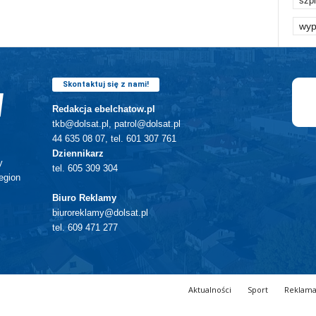
szpi
wyp
Skontaktuj się z nami!
Redakcja ebelchatow.pl
tkb@dolsat.pl, patrol@dolsat.pl
44 635 08 07, tel. 601 307 761
Dziennikarz
y
tel. 605 309 304
egion
Biuro Reklamy
biuroreklamy@dolsat.pl
tel. 609 471 277
Aktualności
Sport
Reklam