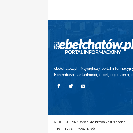
ebełchatów.pl - Największy portal informacyjn
Bełchatowa - aktualności, sport, ogłoszenia, r
© DOLSAT 2023. Wszelkie Prawa Zastrzeżone.
POLITYKA PRYWATNOŚCI