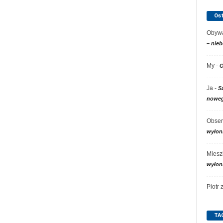
Os
Obywa
– nieb
My
-
O
Ja
-
S
noweg
Obser
wyłon
Miesz
wyłon
Piotr
TA