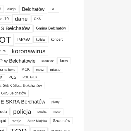
Bełchatów
akcja
5
BTF
dane
id-19
GKS
S Bełchatów
Gmina Bełchatów
OT
IMGW
koncert
kolizja
koronawirus
kurs
P w Bełchatowie
krew
kradzież
MCK
miasto
ura na boku
mecz
PCS
PGE GiEK
BP
 GiEK Skra Bełchatów
 GKS Bełchatów
E SKRA Bełchatów
pijany
policja
oda
powiat
pożar
epid
sesja
Szczerców
Straż Miejska