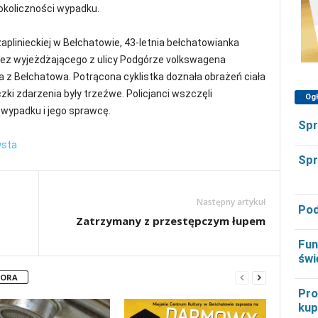
 okoliczności wypadku.
zaplinieckiej w Bełchatowie, 43-letnia bełchatowianka
zez wyjeżdżającego z ulicy Podgórze volkswagena
z Bełchatowa. Potrącona cyklistka doznała obrażeń ciała
zki zdarzenia były trzeźwe. Policjanci wszczęli
Og
wypadku i jego sprawcę.
Spr
ysta
Spr
Następny artykuł
Pod
Zatrzymany z przestępczym łupem
Fun
świ
TORA
Pro
kup