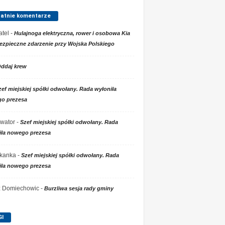
tatnie komentarze
tel
-
Hulajnoga elektryczna, rower i osobowa Kia
ezpieczne zdarzenie przy Wojska Polskiego
ddaj krew
zef miejskiej spółki odwołany. Rada wyłoniła
o prezesa
wator
-
Szef miejskiej spółki odwołany. Rada
iła nowego prezesa
kanka
-
Szef miejskiej spółki odwołany. Rada
iła nowego prezesa
 z Domiechowic
-
Burzliwa sesja rady gminy
GI