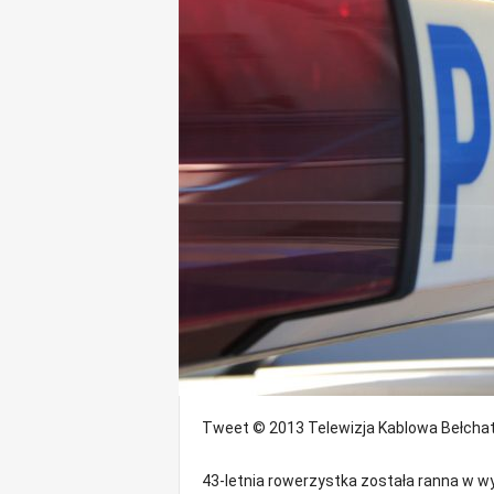
o
m
o
ś
c
i
B
e
ł
c
h
a
t
ó
w
,
i
n
Tweet
© 2013 Telewizja Kablowa Bełcha
f
o
43-letnia rowerzystka została ranna w wy
r