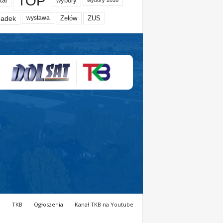
TOP
tal
wybory
wybory 2018
adek
Zelów
ZUS
wystawa
a
TKB
Ogłoszenia
Kanał TKB na Youtube