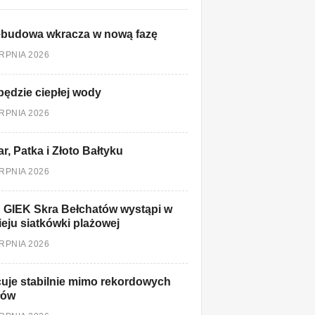
ebudowa wkracza w nową fazę
ERPNIA 2026
będzie ciepłej wody
ERPNIA 2026
r, Patka i Złoto Bałtyku
ERPNIA 2026
 GIEK Skra Bełchatów wystąpi w
ieju siatkówki plażowej
ERPNIA 2026
uje stabilnie mimo rekordowych
łów