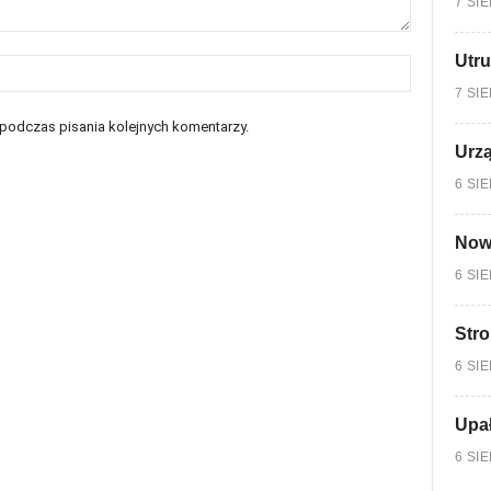
7 SI
Utru
7 SI
 podczas pisania kolejnych komentarzy.
Urzą
6 SI
Nowy
6 SI
Stro
6 SI
Upa
6 SI