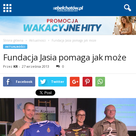
Strona główna
Aktualności
Fundacja Jasia pomaga jak może
AKTUALNOŚCI
Fundacja Jasia pomaga jak może
Przez
KR
-
27 września 2013
0
Facebook
Twitter