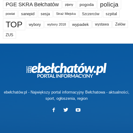
policja
PGE SKRA Bełchatów
pogoda
pijany
sanepid
sesja
szpital
Szczerców
powiat
Straż Miejska
TOP
wypadek
Zelów
wybory
wybory 2018
wystawa
ZUS
ebełchatów.pl - Największy portal informacyjny Bełchatowa - aktualności,
sport, ogłoszenia, region