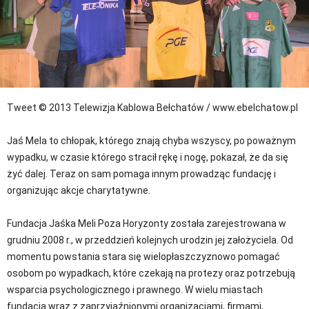
Tweet
© 2013 Telewizja Kablowa Bełchatów / www.ebelchatow.pl
Jaś Mela to chłopak, którego znają chyba wszyscy, po poważnym
wypadku, w czasie którego stracił rękę i nogę, pokazał, że da się
żyć dalej. Teraz on sam pomaga innym prowadząc fundację i
organizując akcje charytatywne.
Fundacja Jaśka Meli Poza Horyzonty została zarejestrowana w
grudniu 2008 r., w przeddzień kolejnych urodzin jej założyciela. Od
momentu powstania stara się wielopłaszczyznowo pomagać
osobom po wypadkach, które czekają na protezy oraz potrzebują
wsparcia psychologicznego i prawnego. W wielu miastach
fundacja wraz z zaprzyjaźnionymi organizacjami, firmami,