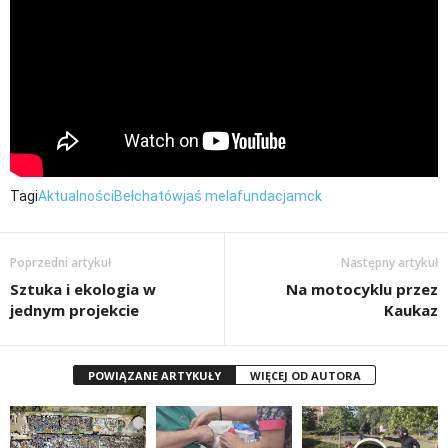
Tagi
Aktualności
Bełchatów
jaś mela
fundacja
mck
Poprzedni artykuł
Następny artykuł
Sztuka i ekologia w
Na motocyklu przez
jednym projekcie
Kaukaz
POWIĄZANE ARTYKUŁY
WIĘCEJ OD AUTORA