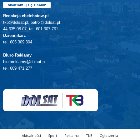
Skontaktuj się z nami!
Redakcja ebelchatow.pl
tkb@dolsat.pl, patrol@dolsat.pl
44 635 08 07, tel. 601 307 761
Dziennikarz
tel. 605 309 304
Biuro Reklamy
biuroreklamy@dolsat.pl
tel. 609 471 277
Aktualności
Sport
Reklama
TKB
Ogłoszenia