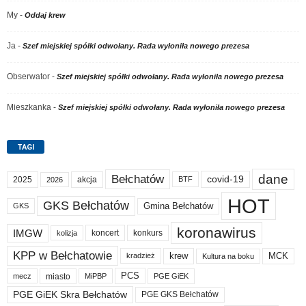
My
-
Oddaj krew
Ja
-
Szef miejskiej spółki odwołany. Rada wyłoniła nowego prezesa
Obserwator
-
Szef miejskiej spółki odwołany. Rada wyłoniła nowego prezesa
Mieszkanka
-
Szef miejskiej spółki odwołany. Rada wyłoniła nowego prezesa
TAGI
dane
Bełchatów
covid-19
2025
akcja
BTF
2026
HOT
GKS Bełchatów
Gmina Bełchatów
GKS
koronawirus
IMGW
koncert
konkurs
kolizja
KPP w Bełchatowie
krew
MCK
kradzież
Kultura na boku
PCS
miasto
PGE GiEK
mecz
MiPBP
PGE GiEK Skra Bełchatów
PGE GKS Bełchatów