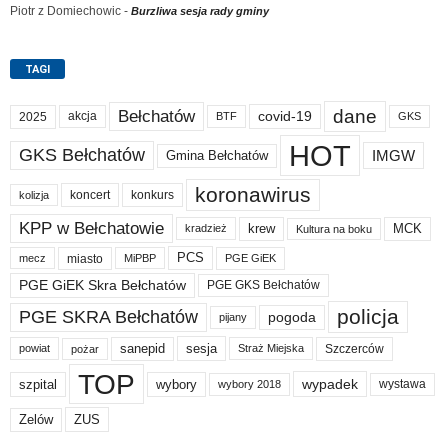
Piotr z Domiechowic
-
Burzliwa sesja rady gminy
TAGI
dane
Bełchatów
akcja
covid-19
2025
BTF
GKS
HOT
GKS Bełchatów
IMGW
Gmina Bełchatów
koronawirus
koncert
konkurs
kolizja
KPP w Bełchatowie
krew
MCK
kradzież
Kultura na boku
PCS
miasto
PGE GiEK
mecz
MiPBP
PGE GiEK Skra Bełchatów
PGE GKS Bełchatów
policja
PGE SKRA Bełchatów
pogoda
pijany
sanepid
sesja
Szczerców
powiat
Straż Miejska
pożar
TOP
wypadek
szpital
wybory
wybory 2018
wystawa
Zelów
ZUS