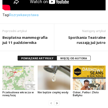
Tagi
Rozrywka
wystawa
Poprzedni artykuł
Następny artykuł
Bezpłatna mammografia
Spotkania Teatralne
już 11 października
ruszają już jutro
POWIĄZANE ARTYKUŁY
WIĘCEJ OD AUTORA
Przebudowa wkracza w
Nie będzie ciepłej wody
Oskar, Patka i Złoto
nową fazę
Bałtyku