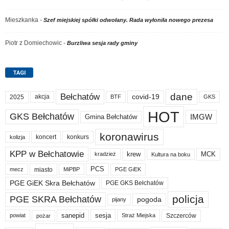
Mieszkanka
-
Szef miejskiej spółki odwołany. Rada wyłoniła nowego prezesa
Piotr z Domiechowic
-
Burzliwa sesja rady gminy
TAGI
dane
Bełchatów
akcja
covid-19
2025
BTF
GKS
HOT
GKS Bełchatów
IMGW
Gmina Bełchatów
koronawirus
koncert
konkurs
kolizja
KPP w Bełchatowie
krew
MCK
kradzież
Kultura na boku
PCS
miasto
PGE GiEK
mecz
MiPBP
PGE GiEK Skra Bełchatów
PGE GKS Bełchatów
policja
PGE SKRA Bełchatów
pogoda
pijany
sanepid
sesja
Szczerców
powiat
Straż Miejska
pożar