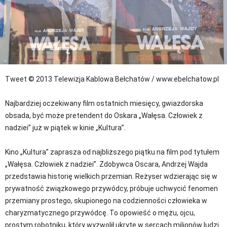
Tweet
© 2013 Telewizja Kablowa Bełchatów / www.ebelchatow.pl
Najbardziej oczekiwany film ostatnich miesięcy, gwiazdorska
obsada, być może pretendent do Oskara „Wałęsa. Człowiek z
nadziei” już w piątek w kinie „Kultura”.
Kino „Kultura” zaprasza od najbliższego piątku na film pod tytułem
„Wałęsa. Człowiek z nadziei”. Zdobywca Oscara, Andrzej Wajda
przedstawia historię wielkich przemian. Reżyser wdzierając się w
prywatność związkowego przywódcy, próbuje uchwycić fenomen
przemiany prostego, skupionego na codzienności człowieka w
charyzmatycznego przywódcę. To opowieść o mężu, ojcu,
prostym robotniku, który wyzwolił ukryte w sercach milionów ludzi