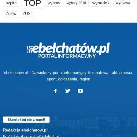
TOP
wypadek
szpital
wybory
wybory 2018
wystawa
Zelów
ZUS
ebełchatów.pl - Największy portal informacyjny Bełchatowa - aktualności,
sport, ogłoszenia, region
Skontaktuj się z nami!
Redakcja ebelchatow.pl
tkb@dolsat.pl, patrol@dolsat.pl