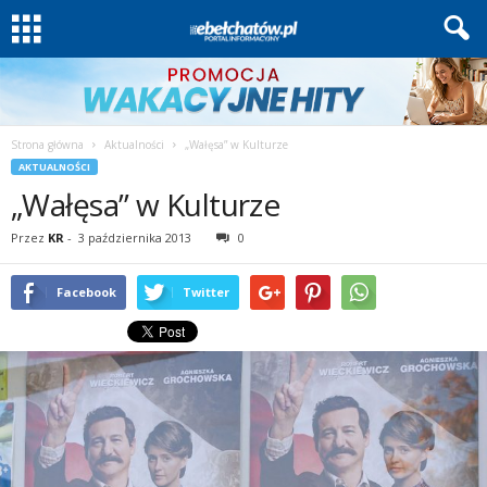
Strona główna
Aktualności
„Wałęsa” w Kulturze
AKTUALNOŚCI
„Wałęsa” w Kulturze
Przez
KR
-
3 października 2013
0
Facebook
Twitter