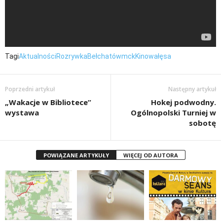
Tagi
Aktualności
Rozrywka
Bełchatów
mck
Kino
wałęsa
Poprzedni artykuł
Następny artykuł
„Wakacje w Bibliotece”
Hokej podwodny.
wystawa
Ogólnopolski Turniej w
sobotę
POWIĄZANE ARTYKUŁY
WIĘCEJ OD AUTORA