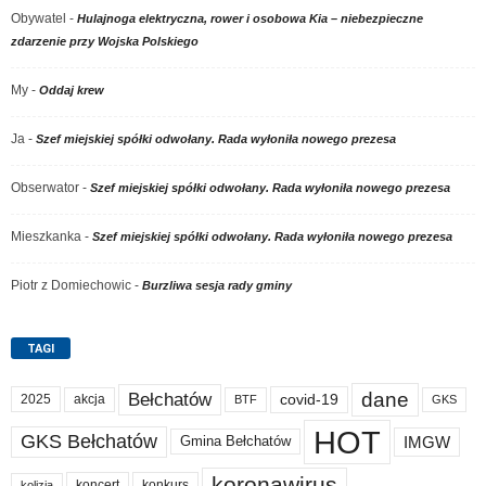
Obywatel
-
Hulajnoga elektryczna, rower i osobowa Kia – niebezpieczne
zdarzenie przy Wojska Polskiego
My
-
Oddaj krew
Ja
-
Szef miejskiej spółki odwołany. Rada wyłoniła nowego prezesa
Obserwator
-
Szef miejskiej spółki odwołany. Rada wyłoniła nowego prezesa
Mieszkanka
-
Szef miejskiej spółki odwołany. Rada wyłoniła nowego prezesa
Piotr z Domiechowic
-
Burzliwa sesja rady gminy
TAGI
dane
Bełchatów
akcja
covid-19
2025
BTF
GKS
HOT
GKS Bełchatów
IMGW
Gmina Bełchatów
koronawirus
koncert
konkurs
kolizja