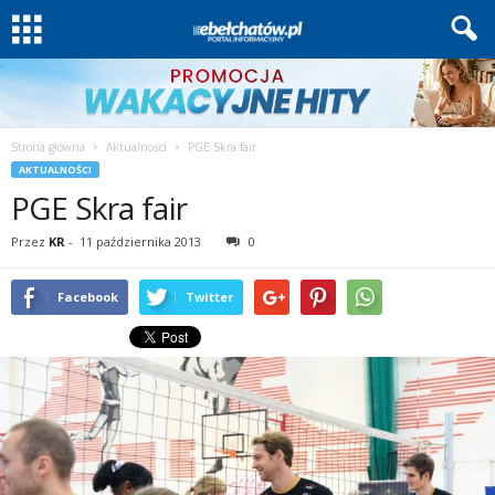
Strona główna
Aktualności
PGE Skra fair
AKTUALNOŚCI
PGE Skra fair
Przez
KR
-
11 października 2013
0
Facebook
Twitter