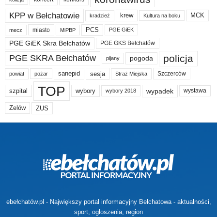
KPP w Bełchatowie
krew
MCK
kradzież
Kultura na boku
PCS
miasto
PGE GiEK
mecz
MiPBP
PGE GiEK Skra Bełchatów
PGE GKS Bełchatów
policja
PGE SKRA Bełchatów
pogoda
pijany
sanepid
sesja
Szczerców
powiat
Straż Miejska
pożar
TOP
wypadek
szpital
wybory
wybory 2018
wystawa
Zelów
ZUS
ebełchatów.pl - Największy portal informacyjny Bełchatowa - aktualności,
sport, ogłoszenia, region