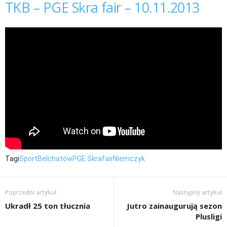
TKB – PGE Skra fair – 10.11.2013
Tagi
Sport
Bełchatów
PGE Skra
fair
Niemczyk
Poprzedni artykuł
Następny artykuł
Ukradł 25 ton tłucznia
Jutro zainaugurują sezon
Plusligi