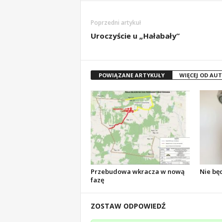
Poprzedni artykuł
Uroczyście u „Hałabały”
POWIĄZANE ARTYKUŁY
WIĘCEJ OD AU
Przebudowa wkracza w nową
Nie bę
fazę
ZOSTAW ODPOWIEDŹ