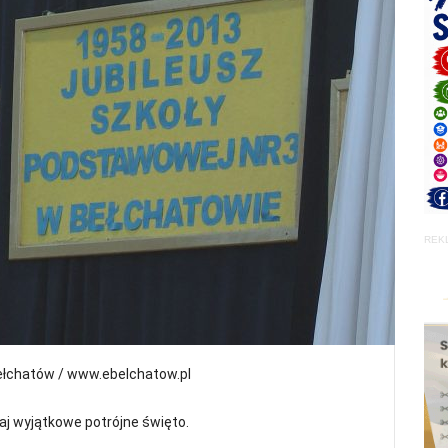
REK
ełchatów / www.ebelchatow.pl
aj wyjątkowe potrójne święto.