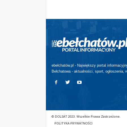
ebełchatów.pl - Największy portal informacyjn
Bełchatowa - aktualności, sport, ogłoszenia, r
© DOLSAT 2023. Wszelkie Prawa Zastrzeżone.
POLITYKA PRYWATNOŚCI