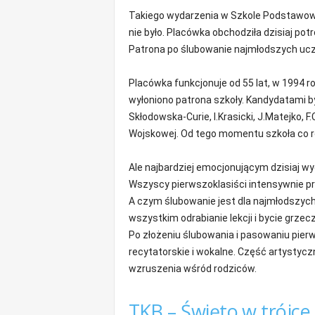
m
Takiego wydarzenia w Szkole Podstawowej
a
nie było. Placówka obchodziła dzisiaj po
c
Patrona po ślubowanie najmłodszych ucz
j
e
Placówka funkcjonuje od 55 lat, w 1994 
z
r
wyłoniono patrona szkoły. Kandydatami by
e
Skłodowska-Curie, I.Krasicki, J.Matejko, F.
g
Wojskowej. Od tego momentu szkoła co r
i
o
Ale najbardziej emocjonującym dzisiaj w
n
Wszyscy pierwszoklasiści intensywnie prz
u
A czym ślubowanie jest dla najmłodszych u
wszystkim odrabianie lekcji i bycie grze
Po złożeniu ślubowania i pasowaniu pier
recytatorskie i wokalne. Część artystyc
wzruszenia wśród rodziców.
TKB – Święto w trójce