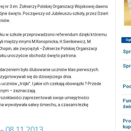
 nr 3 im. Żołnierzy Polskiej Organizacji Wojskowej dawno
trójne święto. Począwszy od Jubileuszu szkoły, przez Dzień
niów.
roku w szkole przeprowadzono referendum dzięki któremu
Og
li między innymi M.Konopnicka, H.Sienkiewicz, M.
Chopin, ale zwyciężyli –Żołnierze Polskiej Organizacji
Spr
oku uroczyście obchodzi święto patrona.
Spr
ydarzeniem było ślubowanie uczniów klas pierwszych.
ygotowywali się do dzisiejszego dnia.
czniów „trójki”. I jakie ich czekają obowiązki ? Przede
Pod
cznym – zaznaczają.
wszoklasiści zaprezentowali swoje umiejętności
Fun
zna wywoływała salwy śmiechu, a czasami łezkę
świ
Pro
kup
 – 08.11.2013