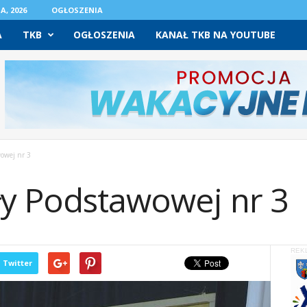
A, 2026
OGŁOSZENIA
A
TKB
OGŁOSZENIA
KANAŁ TKB NA YOUTUBE
owej nr 3
ły Podstawowej nr 3
REK
Twitter