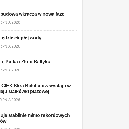
ebudowa wkracza w nową fazę
ERPNIA 2026
będzie ciepłej wody
ERPNIA 2026
r, Patka i Złoto Bałtyku
ERPNIA 2026
 GIEK Skra Bełchatów wystąpi w
ieju siatkówki plażowej
ERPNIA 2026
uje stabilnie mimo rekordowych
łów