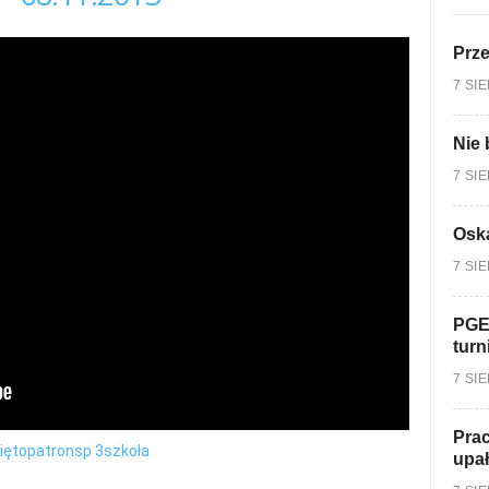
Prz
7 SI
Nie 
7 SI
Oska
7 SI
PGE
turn
7 SI
Prac
ięto
patron
sp 3
szkoła
upa