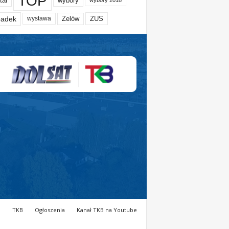
TOP
tal
wybory
wybory 2018
adek
Zelów
ZUS
wystawa
a
TKB
Ogłoszenia
Kanał TKB na Youtube