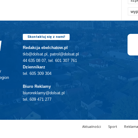
szpi
wyp
Skontaktuj się z nami!
Redakcja ebelchatow.pl
tkb@dolsat.pl, patrol@dolsat.pl
44 635 08 07, tel. 601 307 761
Dziennikarz
y
tel. 605 309 304
egion
Biuro Reklamy
biuroreklamy@dolsat.pl
tel. 609 471 277
Aktualności
Sport
Reklam