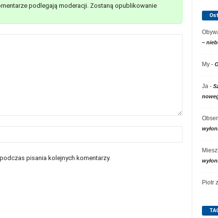
mentarze podlegają moderacji. Zostaną opublikowanie
Os
Obywa
– nieb
My
-
O
Ja
-
S
noweg
Obser
wyłon
Miesz
 podczas pisania kolejnych komentarzy.
wyłon
Piotr
TA