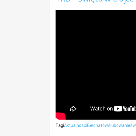
Tagi
Aktualności
Bełchatów
ślubowanie
św