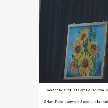
o
m
o
ś
c
i
B
e
ł
c
h
a
t
ó
w
,
i
Tweet
foto: © 2013 Telewizja Kablowa B
n
f
o
Szkoła Podstawowa nr 3 obchodziła dzisi
r