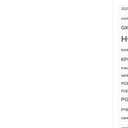
202
cov
GK
H
kon
KP
Kult
MiP
PGE
PGE
PG
pog
san