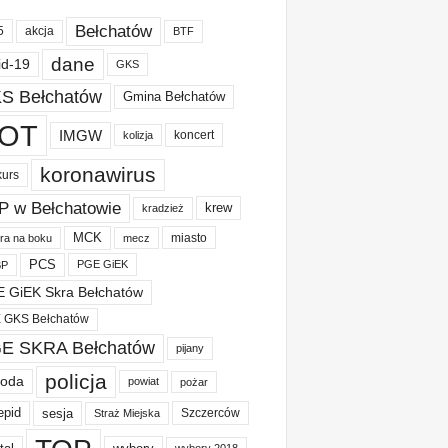
Bełchatów
akcja
5
BTF
dane
id-19
GKS
S Bełchatów
Gmina Bełchatów
OT
IMGW
koncert
kolizja
koronawirus
kurs
P w Bełchatowie
krew
kradzież
MCK
miasto
ura na boku
mecz
PCS
PGE GiEK
BP
 GiEK Skra Bełchatów
 GKS Bełchatów
E SKRA Bełchatów
pijany
policja
oda
powiat
pożar
epid
sesja
Szczerców
Straż Miejska