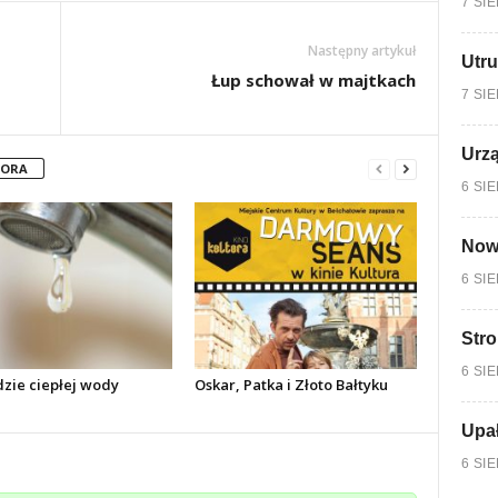
7 SI
Następny artykuł
Utru
Łup schował w majtkach
7 SI
Urzą
TORA
6 SI
Nowy
6 SI
Stro
6 SI
dzie ciepłej wody
Oskar, Patka i Złoto Bałtyku
Upa
6 SI