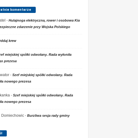
tatnie komentarze
tel
-
Hulajnoga elektryczna, rower i osobowa Kia
ezpieczne zdarzenie przy Wojska Polskiego
ddaj krew
zef miejskiej spółki odwołany. Rada wyłoniła
o prezesa
wator
-
Szef miejskiej spółki odwołany. Rada
iła nowego prezesa
kanka
-
Szef miejskiej spółki odwołany. Rada
iła nowego prezesa
 z Domiechowic
-
Burzliwa sesja rady gminy
GI