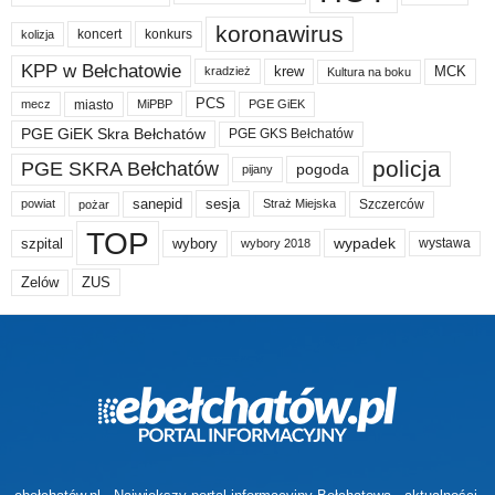
koronawirus
koncert
konkurs
kolizja
KPP w Bełchatowie
krew
MCK
kradzież
Kultura na boku
PCS
miasto
PGE GiEK
mecz
MiPBP
PGE GiEK Skra Bełchatów
PGE GKS Bełchatów
policja
PGE SKRA Bełchatów
pogoda
pijany
sanepid
sesja
Szczerców
powiat
Straż Miejska
pożar
TOP
wypadek
szpital
wybory
wybory 2018
wystawa
Zelów
ZUS