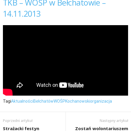
TKB – WOŚP w Bełchatowie –
14.11.2013
Tagi
Aktualności
Bełchatów
WOŚP
Kochanowski
organizacja
Poprzedni artykuł
Następny artykuł
Strażacki festyn
Zostań wolontariuszem