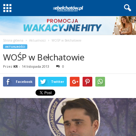
Strona główna
Aktualności
WOŚP w Bełchatowie
AKTUALNOŚCI
WOŚP w Bełchatowie
Przez
KR
-
14 listopada 2013
0
Facebook
Twitter