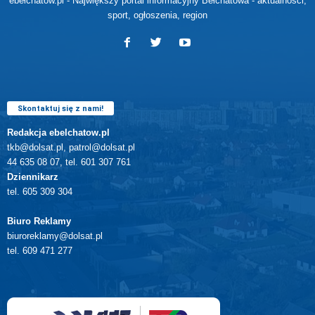
ebełchatów.pl - Największy portal informacyjny Bełchatowa - aktualności,
sport, ogłoszenia, region
Skontaktuj się z nami!
Redakcja ebelchatow.pl
tkb@dolsat.pl, patrol@dolsat.pl
44 635 08 07, tel. 601 307 761
Dziennikarz
tel. 605 309 304
Biuro Reklamy
biuroreklamy@dolsat.pl
tel. 609 471 277