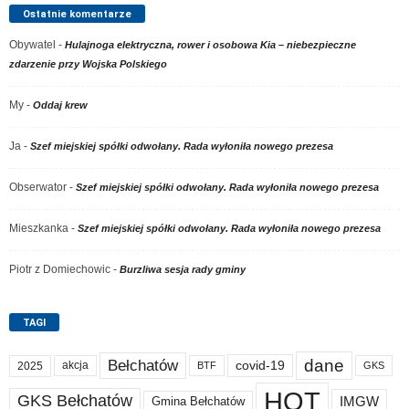
Ostatnie komentarze
Obywatel
-
Hulajnoga elektryczna, rower i osobowa Kia – niebezpieczne
zdarzenie przy Wojska Polskiego
My
-
Oddaj krew
Ja
-
Szef miejskiej spółki odwołany. Rada wyłoniła nowego prezesa
Obserwator
-
Szef miejskiej spółki odwołany. Rada wyłoniła nowego prezesa
Mieszkanka
-
Szef miejskiej spółki odwołany. Rada wyłoniła nowego prezesa
Piotr z Domiechowic
-
Burzliwa sesja rady gminy
TAGI
dane
Bełchatów
akcja
covid-19
2025
BTF
GKS
HOT
GKS Bełchatów
IMGW
Gmina Bełchatów