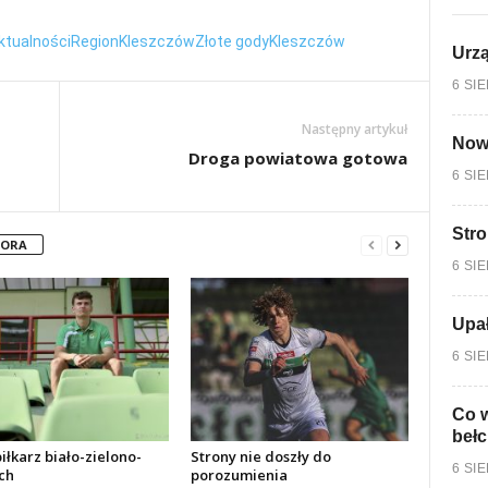
ktualności
Region
Kleszczów
Złote gody
Kleszczów
Urzą
6 SI
Następny artykuł
Nowy
Droga powiatowa gotowa
6 SI
Stro
TORA
6 SI
Upa
6 SI
Co w
bełc
łkarz biało-zielono-
Strony nie doszły do
6 SI
ch
porozumienia