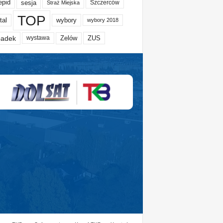
epid
sesja
Szczerców
Straż Miejska
TOP
tal
wybory
wybory 2018
adek
Zelów
ZUS
wystawa