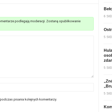
Bełc
6 SI
mentarze podlegają moderacji. Zostaną opublikowanie
Ostr
5 SI
Hula
osob
zdar
5 SI
„Znó
„Br
5 SI
 podczas pisania kolejnych komentarzy.
Kom