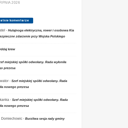
ERPNIA 2026
tatnie komentarze
tel
-
Hulajnoga elektryczna, rower i osobowa Kia
ezpieczne zdarzenie przy Wojska Polskiego
ddaj krew
zef miejskiej spółki odwołany. Rada wyłoniła
o prezesa
wator
-
Szef miejskiej spółki odwołany. Rada
iła nowego prezesa
kanka
-
Szef miejskiej spółki odwołany. Rada
iła nowego prezesa
 z Domiechowic
-
Burzliwa sesja rady gminy