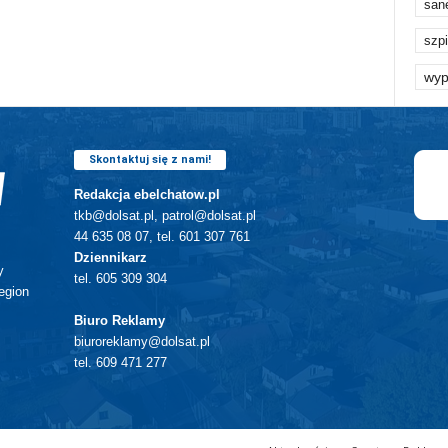
san
szpi
wyp
Skontaktuj się z nami!
Redakcja ebelchatow.pl
tkb@dolsat.pl, patrol@dolsat.pl
44 635 08 07, tel. 601 307 761
Dziennikarz
y
tel. 605 309 304
egion
Biuro Reklamy
biuroreklamy@dolsat.pl
tel. 609 471 277