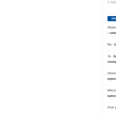
5 SI
Os
Obywa
– nieb
My
-
O
Ja
-
S
noweg
Obser
wyłon
Miesz
wyłon
Piotr