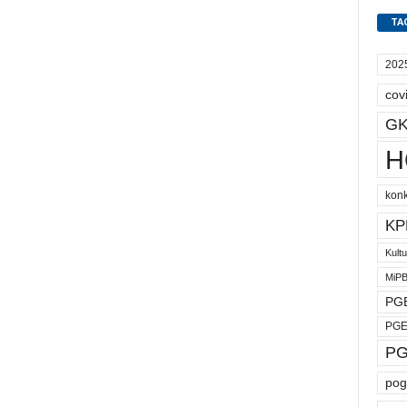
TA
202
cov
GK
H
kon
KP
Kult
MiP
PGE
PGE
PG
pog