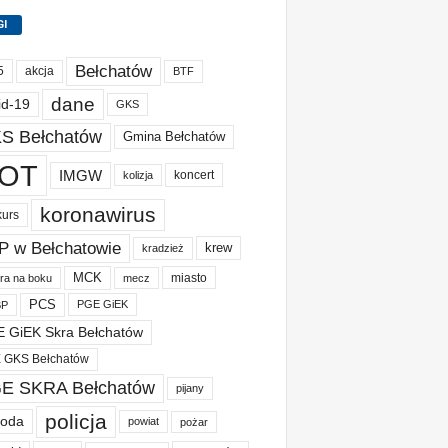
GI
Bełchatów
akcja
5
BTF
dane
id-19
GKS
S Bełchatów
Gmina Bełchatów
OT
IMGW
koncert
kolizja
koronawirus
kurs
P w Bełchatowie
krew
kradzież
MCK
miasto
ura na boku
mecz
PCS
PGE GiEK
BP
 GiEK Skra Bełchatów
 GKS Bełchatów
E SKRA Bełchatów
pijany
policja
oda
powiat
pożar