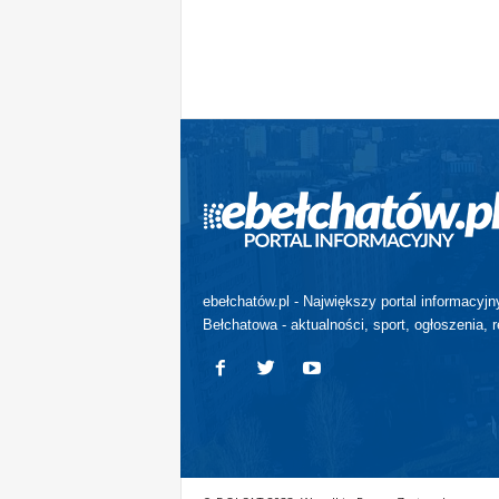
ebełchatów.pl - Największy portal informacyjn
Bełchatowa - aktualności, sport, ogłoszenia, r