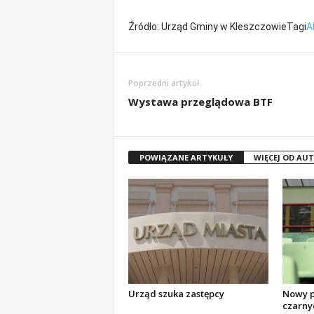
Źródło: Urząd Gminy w KleszczowieTagi
A
Poprzedni artykuł
Wystawa przeglądowa BTF
POWIĄZANE ARTYKUŁY
WIĘCEJ OD AU
Urząd szuka zastępcy
Nowy pi
czarny