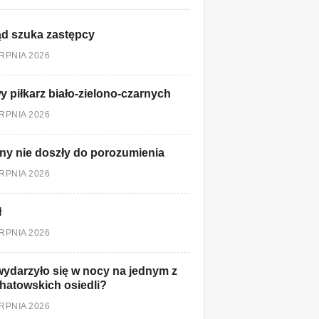
d szuka zastępcy
ERPNIA 2026
 piłkarz biało-zielono-czarnych
ERPNIA 2026
ny nie doszły do porozumienia
ERPNIA 2026
ł
ERPNIA 2026
ydarzyło się w nocy na jednym z
hatowskich osiedli?
ERPNIA 2026