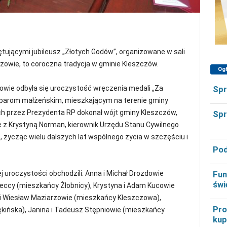
ującymi jubileusz „Złotych Godów”, organizowane w sali
owie, to coroczna tradycja w gminie Kleszczów.
Og
Spr
owie odbyła się uroczystość wręczenia medali „Za
u parom małżeńskim, mieszkającym na terenie gminy
h przez Prezydenta RP dokonał wójt gminy Kleszczów,
Spr
 z Krystyną Norman, kierownik Urzędu Stanu Cywilnego
, życząc wielu dalszych lat wspólnego życia w szczęściu i
Pod
Fun
uroczystości obchodzili: Anna i Michał Drozdowie
świ
reccy (mieszkańcy Żłobnicy), Krystyna i Adam Kucowie
i Wiesław Maziarzowie (mieszkańcy Kleszczowa),
Pro
ękińska), Janina i Tadeusz Stępniowie (mieszkańcy
kup