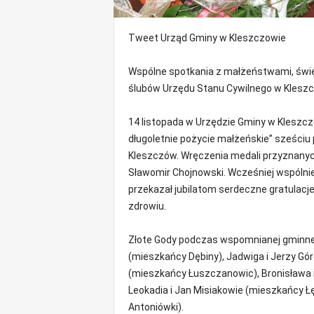
m
a
Tweet
Urząd Gminy w Kleszczowie
c
j
e
Wspólne spotkania z małżeństwami, święt
z
ślubów Urzędu Stanu Cywilnego w Kleszcz
r
e
14 listopada w Urzędzie Gminy w Kleszcz
g
długoletnie pożycie małżeńskie” sześci
i
Kleszczów. Wręczenia medali przyznanyc
o
n
Sławomir Chojnowski. Wcześniej wspólnie
u
przekazał jubilatom serdeczne gratulacje
zdrowiu.
Złote Gody podczas wspomnianej gminnej 
(mieszkańcy Dębiny), Jadwiga i Jerzy Gó
(mieszkańcy Łuszczanowic), Bronisława 
Leokadia i Jan Misiakowie (mieszkańcy Ł
Antoniówki).