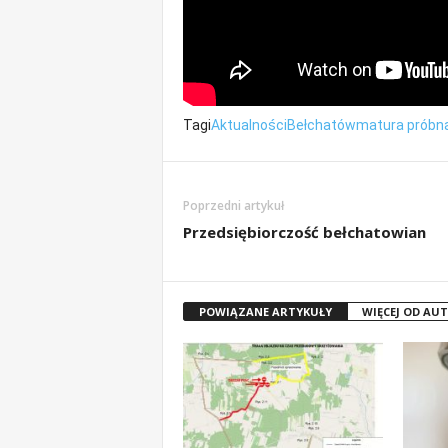
Tagi
Aktualności
Bełchatów
matura próbn
Poprzedni artykuł
Przedsiębiorczość bełchatowian
POWIĄZANE ARTYKUŁY
WIĘCEJ OD AU