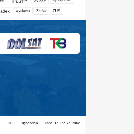
TOP
tal
wybory
wybory 2018
adek
Zelów
ZUS
wystawa
a
TKB
Ogłoszenia
Kanał TKB na Youtube