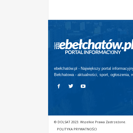
ebełchatów.pl - Największy portal informacyjn
Bełchatowa - aktualności, sport, ogłoszenia, r
© DOLSAT 2023. Wszelkie Prawa Zastrzeżone.
POLITYKA PRYWATNOŚCI