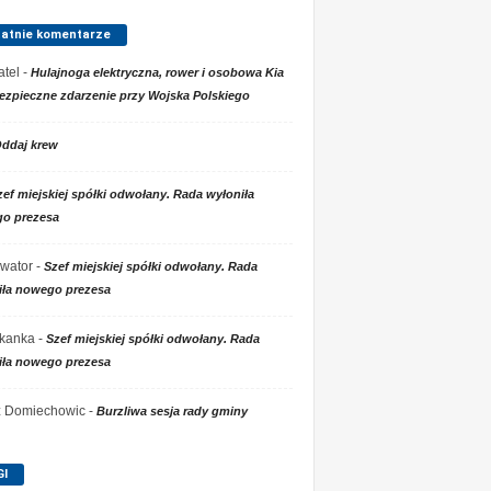
tatnie komentarze
tel
-
Hulajnoga elektryczna, rower i osobowa Kia
ezpieczne zdarzenie przy Wojska Polskiego
ddaj krew
zef miejskiej spółki odwołany. Rada wyłoniła
o prezesa
wator
-
Szef miejskiej spółki odwołany. Rada
iła nowego prezesa
kanka
-
Szef miejskiej spółki odwołany. Rada
iła nowego prezesa
 z Domiechowic
-
Burzliwa sesja rady gminy
GI