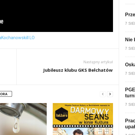
Prz
7 SI
a
Kochanowski
II LO
Nie 
7 SI
Następny artykuł
Oska
Jubileusz klubu GKS Bełchatów
7 SI
PGE
TORA
turn
7 SI
Prac
upa