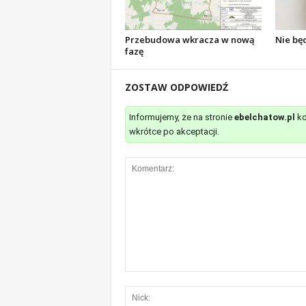
Przebudowa wkracza w nową
Nie bę
fazę
ZOSTAW ODPOWIEDŹ
Informujemy, że na stronie
ebelchatow.pl
ko
wkrótce po akceptacji.