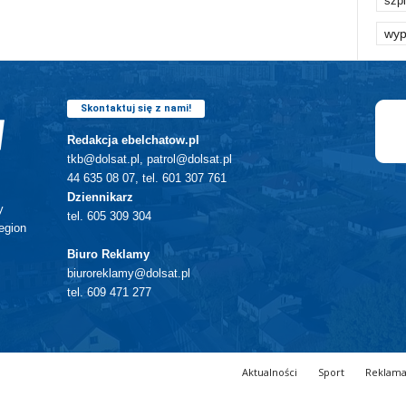
szpi
wyp
Skontaktuj się z nami!
Redakcja ebelchatow.pl
tkb@dolsat.pl, patrol@dolsat.pl
44 635 08 07, tel. 601 307 761
Dziennikarz
y
tel. 605 309 304
egion
Biuro Reklamy
biuroreklamy@dolsat.pl
tel. 609 471 277
Aktualności
Sport
Reklam