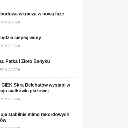
ebudowa wkracza w nową fazę
ERPNIA 2026
będzie ciepłej wody
ERPNIA 2026
r, Patka i Złoto Bałtyku
ERPNIA 2026
 GIEK Skra Bełchatów wystąpi w
ieju siatkówki plażowej
ERPNIA 2026
uje stabilnie mimo rekordowych
łów