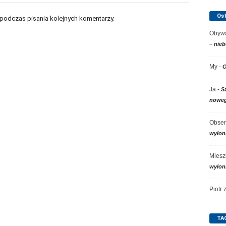
Os
 podczas pisania kolejnych komentarzy.
Obywa
– nieb
My
-
O
Ja
-
S
noweg
Obser
wyłon
Miesz
wyłon
Piotr
TA