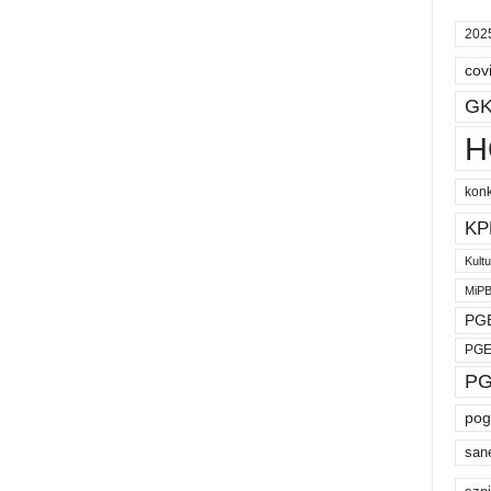
202
cov
GK
H
kon
KP
Kult
MiP
PGE
PGE
PG
pog
san