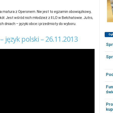
bna matura z Operonem. Nie jest to egzamin obowiązkowy,
kół. Jest wśród nich młodzież z II LO w Bełchatowie. Jutro,
h dniach – języki obce i przedmioty do wyboru.
Og
 język polski – 26.11.2013
Spr
Spr
Pod
Fun
świ
Pro
kup