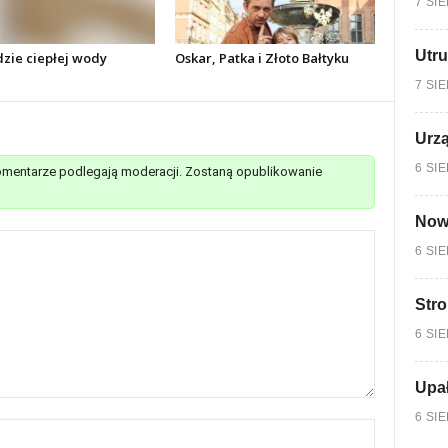
7 SI
Utru
dzie ciepłej wody
Oskar, Patka i Złoto Bałtyku
7 SI
Urzą
6 SI
mentarze podlegają moderacji. Zostaną opublikowanie
Nowy
6 SI
Stro
6 SI
Upa
6 SI