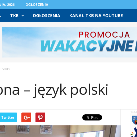
IA, 2026
OGŁOSZENIA
A
TKB
OGŁOSZENIA
KANAŁ TKB NA YOUTUBE
 polski
na – język polski
REK
Twitter