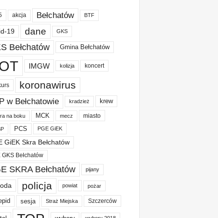
Bełchatów
akcja
5
BTF
dane
id-19
GKS
S Bełchatów
Gmina Bełchatów
OT
IMGW
koncert
kolizja
koronawirus
kurs
P w Bełchatowie
krew
kradzież
MCK
miasto
ura na boku
mecz
PCS
PGE GiEK
BP
 GiEK Skra Bełchatów
 GKS Bełchatów
E SKRA Bełchatów
pijany
policja
oda
powiat
pożar
epid
sesja
Szczerców
Straż Miejska