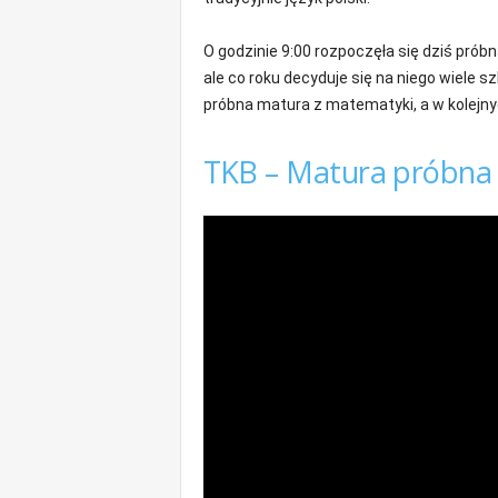
m
a
O godzinie 9:00 rozpoczęła się dziś pró
c
ale co roku decyduje się na niego wiele sz
j
próbna matura z matematyki, a w kolejnyc
e
z
r
TKB – Matura próbna –
e
g
i
o
n
u