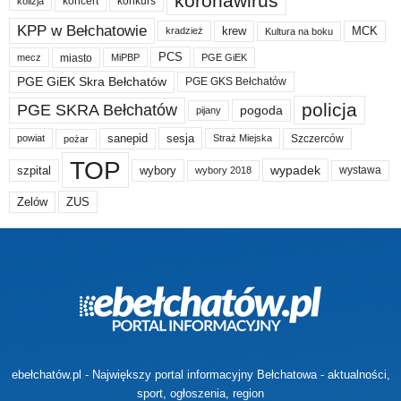
koronawirus
koncert
konkurs
kolizja
KPP w Bełchatowie
krew
MCK
kradzież
Kultura na boku
PCS
miasto
PGE GiEK
mecz
MiPBP
PGE GiEK Skra Bełchatów
PGE GKS Bełchatów
policja
PGE SKRA Bełchatów
pogoda
pijany
sanepid
sesja
Szczerców
powiat
Straż Miejska
pożar
TOP
wypadek
szpital
wybory
wybory 2018
wystawa
Zelów
ZUS
ebełchatów.pl - Największy portal informacyjny Bełchatowa - aktualności,
sport, ogłoszenia, region