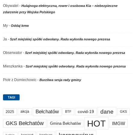
Obywatel
-
Hulajnoga elektryczna, rower i osobowa Kia – niebezpieczne
zdarzenie przy Wojska Polskiego
My
-
Oddaj krew
Ja
-
Szef miejskiej spółki odwołany. Rada wyłoniła nowego prezesa
Obserwator
-
Szef miejskiej spółki odwołany. Rada wyłoniła nowego prezesa
Mieszkanka
-
Szef miejskiej spółki odwołany. Rada wyłoniła nowego prezesa
Piotr z Domiechowic
-
Burzliwa sesja rady gminy
TAGI
dane
Bełchatów
akcja
covid-19
2025
BTF
GKS
HOT
GKS Bełchatów
IMGW
Gmina Bełchatów