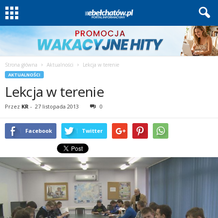
Strona główna
Aktualności
Lekcja w terenie
AKTUALNOŚCI
Lekcja w terenie
Przez
KR
-
27 listopada 2013
0
Facebook
Twitter