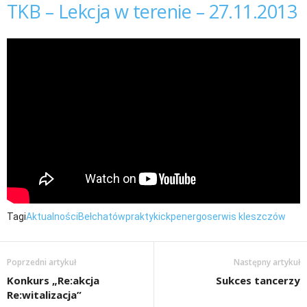
TKB – Lekcja w terenie – 27.11.2013
Tagi
Aktualności
Bełchatów
praktyki
ckp
energoserwis kleszczów
Poprzedni artykuł
Następny artykuł
Konkurs „Re:akcja
Sukces tancerzy
Re:witalizacja”