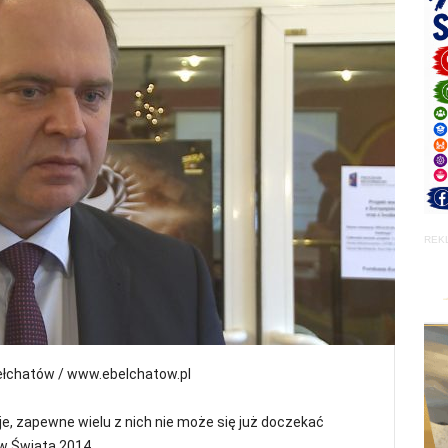
REK
ełchatów / www.ebelchatow.pl
e, zapewne wielu z nich nie może się już doczekać
w Świata 2014.