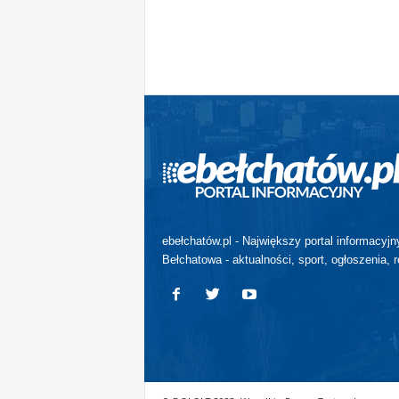
ebełchatów.pl - Największy portal informacyjn
Bełchatowa - aktualności, sport, ogłoszenia, r