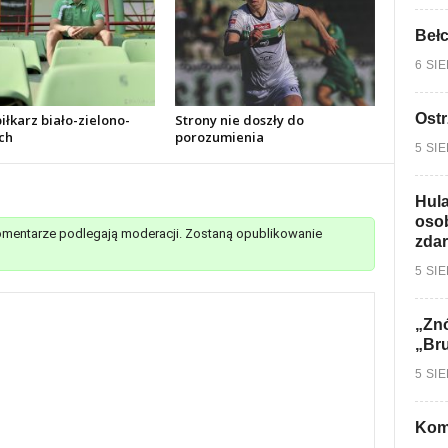
Bełc
6 SI
Ostr
łkarz biało-zielono-
Strony nie doszły do
ch
porozumienia
5 SI
Hula
osob
mentarze podlegają moderacji. Zostaną opublikowanie
zdar
5 SI
„Znó
„Br
5 SI
Kom