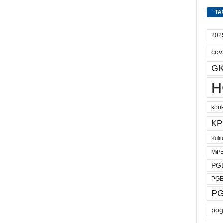
TA
202
cov
GK
H
kon
KP
Kult
MiP
PGE
PGE
PG
pog