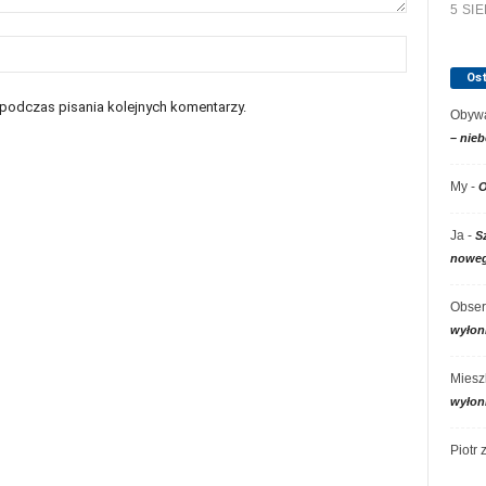
5 SI
Os
 podczas pisania kolejnych komentarzy.
Obywa
– nieb
My
-
O
Ja
-
S
noweg
Obser
wyłon
Miesz
wyłon
Piotr