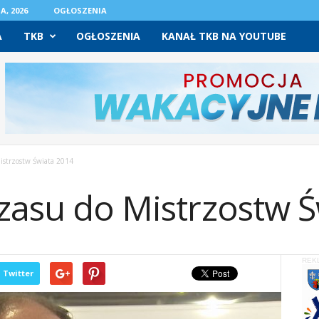
A, 2026
OGŁOSZENIA
A
TKB
OGŁOSZENIA
KANAŁ TKB NA YOUTUBE
istrzostw Świata 2014
czasu do Mistrzostw 
REK
Twitter