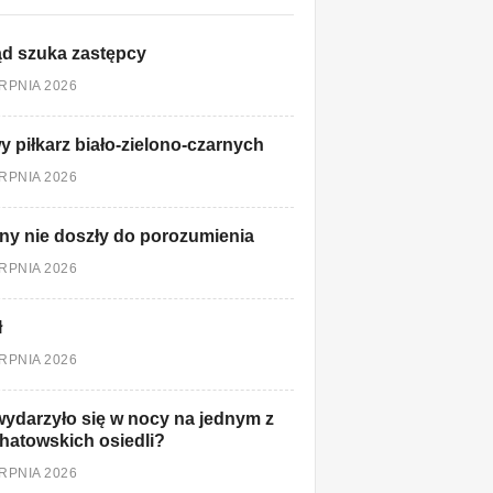
d szuka zastępcy
ERPNIA 2026
 piłkarz biało-zielono-czarnych
ERPNIA 2026
ny nie doszły do porozumienia
ERPNIA 2026
ł
ERPNIA 2026
ydarzyło się w nocy na jednym z
hatowskich osiedli?
ERPNIA 2026