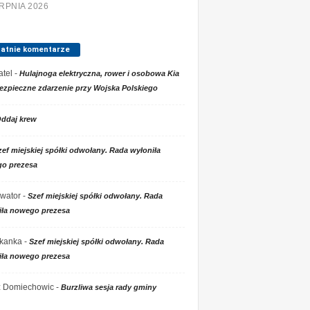
ERPNIA 2026
tatnie komentarze
tel
-
Hulajnoga elektryczna, rower i osobowa Kia
ezpieczne zdarzenie przy Wojska Polskiego
ddaj krew
zef miejskiej spółki odwołany. Rada wyłoniła
o prezesa
wator
-
Szef miejskiej spółki odwołany. Rada
iła nowego prezesa
kanka
-
Szef miejskiej spółki odwołany. Rada
iła nowego prezesa
 z Domiechowic
-
Burzliwa sesja rady gminy