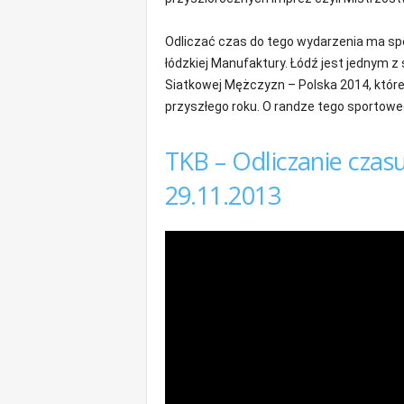
m
a
Odliczać czas do tego wydarzenia ma spec
c
łódzkiej Manufaktury. Łódź jest jednym 
j
Siatkowej Mężczyzn – Polska 2014, które
e
przyszłego roku. O randze tego sportow
z
r
e
TKB – Odliczanie czas
g
i
29.11.2013
o
n
u