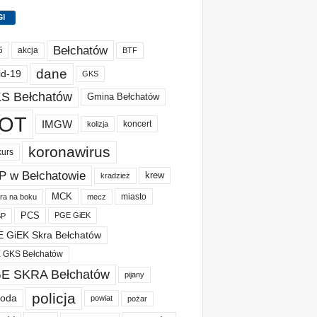
GI
Bełchatów
akcja
5
BTF
dane
id-19
GKS
S Bełchatów
Gmina Bełchatów
OT
IMGW
koncert
kolizja
koronawirus
kurs
P w Bełchatowie
krew
kradzież
MCK
miasto
ura na boku
mecz
PCS
PGE GiEK
BP
 GiEK Skra Bełchatów
 GKS Bełchatów
E SKRA Bełchatów
pijany
policja
oda
powiat
pożar