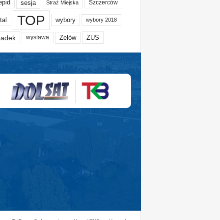
epid
sesja
Szczerców
Straż Miejska
TOP
tal
wybory
wybory 2018
adek
Zelów
ZUS
wystawa