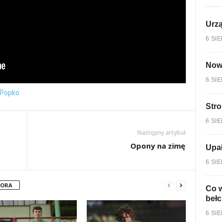
Urzą
6 SI
Nowy
6 SI
Popko
Stro
6 SI
Następny artykuł
Opony na zimę
Upa
6 SI
TORA
Co w
bełc
6 SI