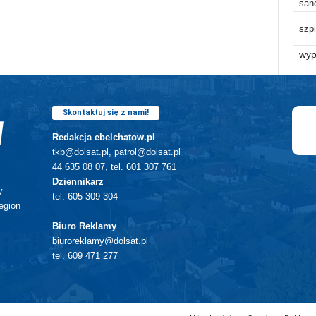
san
szpi
wyp
Skontaktuj się z nami!
Redakcja ebelchatow.pl
tkb@dolsat.pl, patrol@dolsat.pl
44 635 08 07, tel. 601 307 761
Dziennikarz
y
tel. 605 309 304
egion
Biuro Reklamy
biuroreklamy@dolsat.pl
tel. 609 471 277