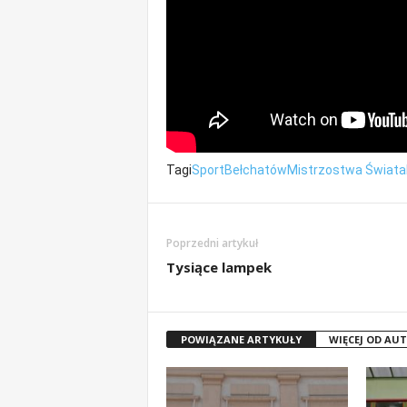
Tagi
Sport
Bełchatów
Mistrzostwa Świata
Poprzedni artykuł
Tysiące lampek
POWIĄZANE ARTYKUŁY
WIĘCEJ OD AU