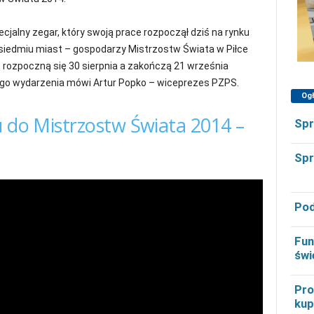
jalny zegar, który swoją prace rozpoczął dziś na rynku
z siedmiu miast – gospodarzy Mistrzostw Świata w Piłce
 rozpoczną się 30 sierpnia a zakończą 21 września
ego wydarzenia mówi Artur Popko – wiceprezes PZPS.
Og
u do Mistrzostw Świata 2014 –
Spr
Spr
Pod
Fun
świ
Pro
kup