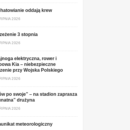
hatowianie oddają krew
ERPNIA 2026
zeżenie 3 stopnia
ERPNIA 2026
jnoga elektryczna, rower i
owa Kia – niebezpieczne
zenie przy Wojska Polskiego
ERPNIA 2026
w po swoje” – na stadion zaprasza
unatna” drużyna
ERPNIA 2026
unikat meteorologiczny