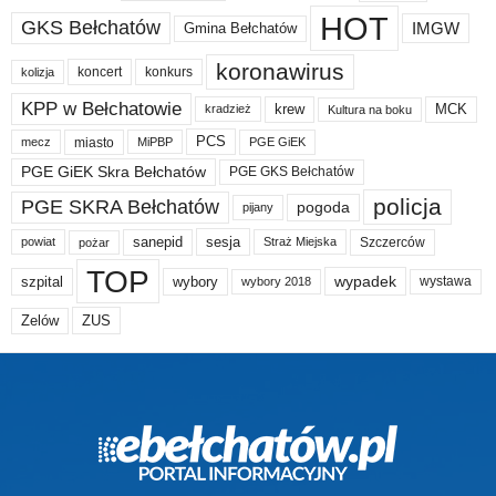
HOT
GKS Bełchatów
IMGW
Gmina Bełchatów
koronawirus
koncert
konkurs
kolizja
KPP w Bełchatowie
krew
MCK
kradzież
Kultura na boku
PCS
miasto
PGE GiEK
mecz
MiPBP
PGE GiEK Skra Bełchatów
PGE GKS Bełchatów
policja
PGE SKRA Bełchatów
pogoda
pijany
sanepid
sesja
Szczerców
powiat
Straż Miejska
pożar
TOP
wypadek
szpital
wybory
wybory 2018
wystawa
Zelów
ZUS