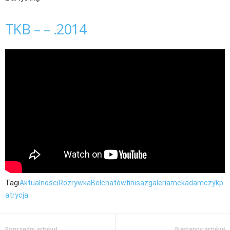
TKB – – .2014
Tagi
Aktualności
Rozrywka
Bełchatów
finisaż
galeria
mck
adamczyk
p
atrycja
Poprzedni artykuł
Następny artykuł