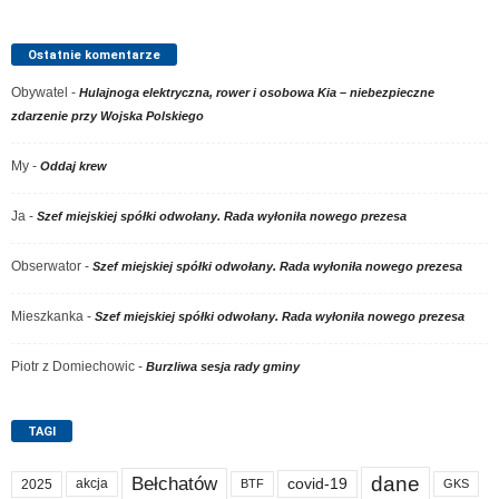
Ostatnie komentarze
Obywatel
-
Hulajnoga elektryczna, rower i osobowa Kia – niebezpieczne
zdarzenie przy Wojska Polskiego
My
-
Oddaj krew
Ja
-
Szef miejskiej spółki odwołany. Rada wyłoniła nowego prezesa
Obserwator
-
Szef miejskiej spółki odwołany. Rada wyłoniła nowego prezesa
Mieszkanka
-
Szef miejskiej spółki odwołany. Rada wyłoniła nowego prezesa
Piotr z Domiechowic
-
Burzliwa sesja rady gminy
TAGI
dane
Bełchatów
akcja
covid-19
2025
BTF
GKS