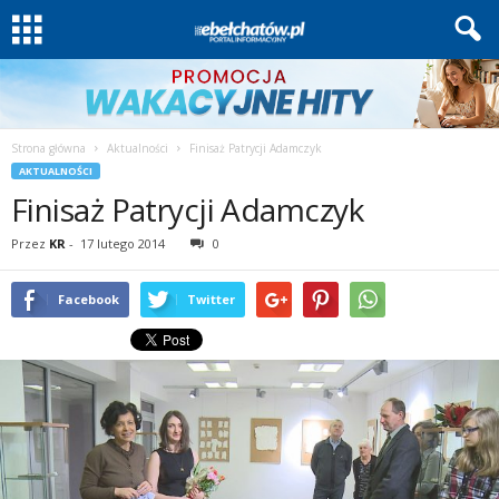
Strona główna
Aktualności
Finisaż Patrycji Adamczyk
AKTUALNOŚCI
Finisaż Patrycji Adamczyk
Przez
KR
-
17 lutego 2014
0
Facebook
Twitter