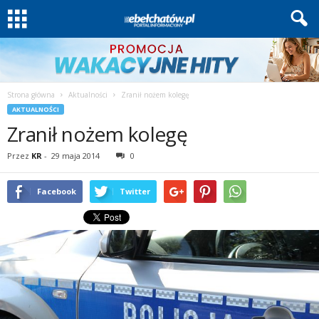
Strona główna
Aktualności
Zranił nożem kolegę
AKTUALNOŚCI
Zranił nożem kolegę
Przez
KR
-
29 maja 2014
0
Facebook
Twitter