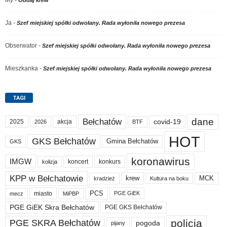
Ja
-
Szef miejskiej spółki odwołany. Rada wyłoniła nowego prezesa
Obserwator
-
Szef miejskiej spółki odwołany. Rada wyłoniła nowego prezesa
Mieszkanka
-
Szef miejskiej spółki odwołany. Rada wyłoniła nowego prezesa
TAGI
dane
Bełchatów
covid-19
2025
akcja
BTF
2026
HOT
GKS Bełchatów
Gmina Bełchatów
GKS
koronawirus
IMGW
koncert
konkurs
kolizja
KPP w Bełchatowie
krew
MCK
kradzież
Kultura na boku
PCS
miasto
PGE GiEK
mecz
MiPBP
PGE GiEK Skra Bełchatów
PGE GKS Bełchatów
policja
PGE SKRA Bełchatów
pogoda
pijany