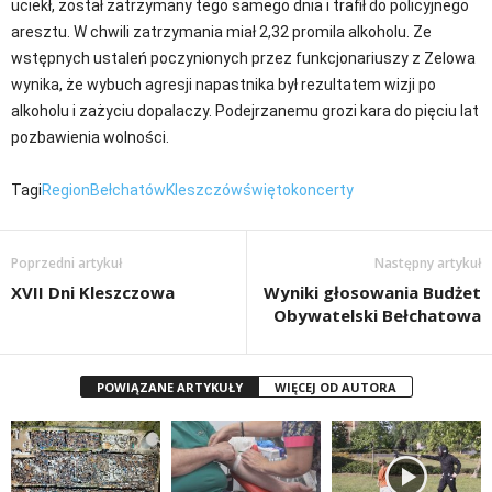
uciekł, został zatrzymany tego samego dnia i trafił do policyjnego
aresztu. W chwili zatrzymania miał 2,32 promila alkoholu. Ze
wstępnych ustaleń poczynionych przez funkcjonariuszy z Zelowa
wynika, że wybuch agresji napastnika był rezultatem wizji po
alkoholu i zażyciu dopalaczy. Podejrzanemu grozi kara do pięciu lat
pozbawienia wolności.
Tagi
Region
Bełchatów
Kleszczów
święto
koncerty
Poprzedni artykuł
Następny artykuł
XVII Dni Kleszczowa
Wyniki głosowania Budżet
Obywatelski Bełchatowa
POWIĄZANE ARTYKUŁY
WIĘCEJ OD AUTORA