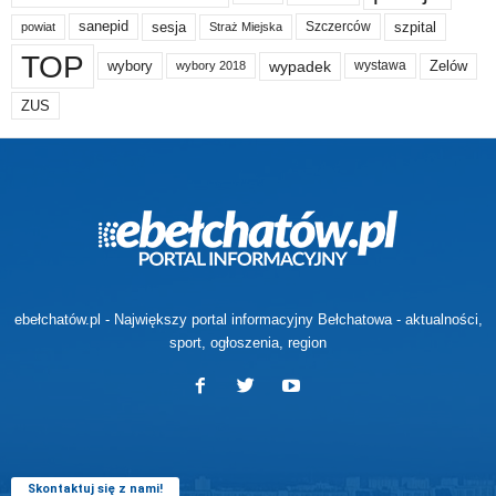
sanepid
sesja
szpital
Szczerców
powiat
Straż Miejska
TOP
wypadek
Zelów
wybory
wybory 2018
wystawa
ZUS
ebełchatów.pl - Największy portal informacyjny Bełchatowa - aktualności,
sport, ogłoszenia, region
Skontaktuj się z nami!