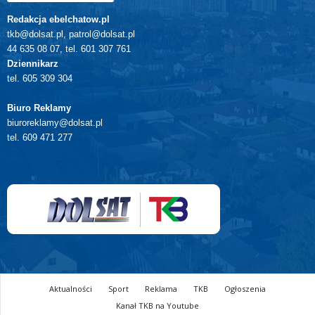
Redakcja ebelchatow.pl
tkb@dolsat.pl, patrol@dolsat.pl
44 635 08 07, tel. 601 307 761
Dziennikarz
tel. 605 309 304
Biuro Reklamy
biuroreklamy@dolsat.pl
tel. 609 471 277
Aktualności
Sport
Reklama
TKB
Ogłoszenia
Kanał TKB na Youtube