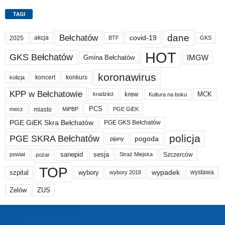
TAGI
dane
Bełchatów
akcja
covid-19
2025
BTF
GKS
HOT
GKS Bełchatów
IMGW
Gmina Bełchatów
koronawirus
koncert
konkurs
kolizja
KPP w Bełchatowie
krew
MCK
kradzież
Kultura na boku
PCS
miasto
PGE GiEK
mecz
MiPBP
PGE GiEK Skra Bełchatów
PGE GKS Bełchatów
policja
PGE SKRA Bełchatów
pogoda
pijany
sanepid
sesja
Szczerców
powiat
Straż Miejska
pożar
TOP
wypadek
szpital
wybory
wybory 2018
wystawa
Zelów
ZUS