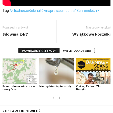
Tagi
Aktualności
Bełchatów
naprawa
umocnień
Schron
oleśnik
Poprzedni artykuł
Następny artykuł
Siłownia 24/7
Wyjątkowe koszulki
POWIĄZANE ARTYKUŁY
WIĘCEJ OD AUTORA
Przebudowa wkracza w
Nie będzie ciepłej wody
Oskar, Patka i Złoto
nową fazę
Bałtyku
ZOSTAW ODPOWIEDŹ