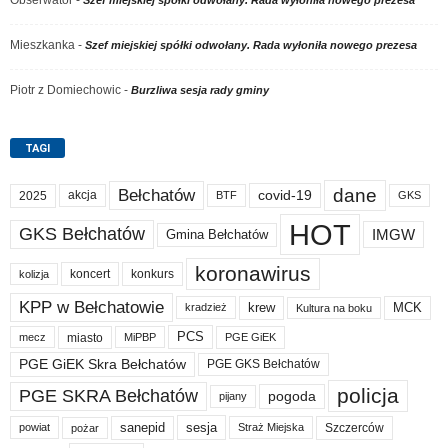
Obserwator
-
Szef miejskiej spółki odwołany. Rada wyłoniła nowego prezesa
Mieszkanka
-
Szef miejskiej spółki odwołany. Rada wyłoniła nowego prezesa
Piotr z Domiechowic
-
Burzliwa sesja rady gminy
TAGI
dane
Bełchatów
akcja
covid-19
2025
BTF
GKS
HOT
GKS Bełchatów
IMGW
Gmina Bełchatów
koronawirus
koncert
konkurs
kolizja
KPP w Bełchatowie
krew
MCK
kradzież
Kultura na boku
PCS
miasto
PGE GiEK
mecz
MiPBP
PGE GiEK Skra Bełchatów
PGE GKS Bełchatów
policja
PGE SKRA Bełchatów
pogoda
pijany
sanepid
sesja
Szczerców
powiat
Straż Miejska
pożar