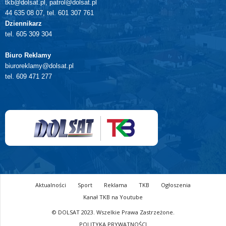
tkb@dolsat.pl, patrol@dolsat.pl
44 635 08 07, tel. 601 307 761
Dziennikarz
tel. 605 309 304
Biuro Reklamy
biuroreklamy@dolsat.pl
tel. 609 471 277
Aktualności
Sport
Reklama
TKB
Ogłoszenia
Kanał TKB na Youtube
© DOLSAT 2023. Wszelkie Prawa Zastrzeżone.
POLITYKA PRYWATNOŚCI