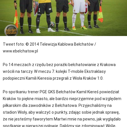
Tweet
foto: © 2014 Telewizja Kablowa Bełchatów /
www.ebelchatow.pl
Po 14 meczach z rzędu bez porażki bełchatowianie z Krakowa
wrócili na tarczy. W meczu 7. kolejki T-mobile Ekstraklasy
podopieczni Kamili Kieresia przegrali z Wisła Kraków 1:0.
Po spotkaniu trener PGE GKS Bełchatów Kamil Kiereś powiedział:
Kraków to piękne miasto, ale bardzo nieprzyjemne pod względem
piłkarskim dla zawodników z Bełchatowa. Przyjechaliśmy na
stadion Wisły, aby walczyć o punkty, zdając sobie jednak sprawę,
że nie jesteśmy faworytem Martwi mnie na pewno, jak wyglądało
spotkanie w pierwszej połowie. Daliśmy się zdominować Wiśle,