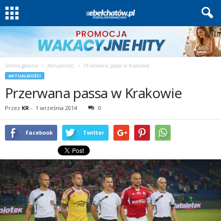
Strona główna
Aktualności
Przerwana passa w Krakowie
AKTUALNOŚCI
Przerwana passa w Krakowie
Przez
KR
-
1 września 2014
0
Facebook
Twitter