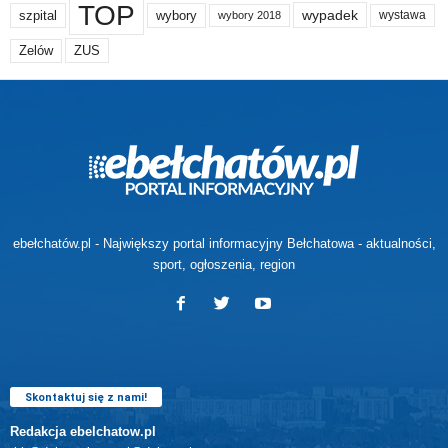
TOP
wypadek
szpital
wybory
wybory 2018
wystawa
Zelów
ZUS
ebełchatów.pl - Największy portal informacyjny Bełchatowa - aktualności,
sport, ogłoszenia, region
Skontaktuj się z nami!
Redakcja ebelchatow.pl