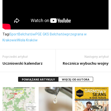
Tagi
Sport
Bełchatów
PGE GKS Bełchatów
przegrana w
Krakowie
Wisła Kraków
Poprzedni artykuł
Następny artykuł
Uczniowski kalendarz
Rocznica wybuchu wojny
POWIĄZANE ARTYKUŁY
WIĘCEJ OD AUTORA