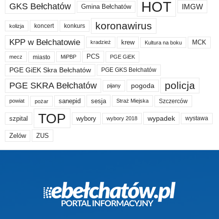
HOT
GKS Bełchatów
IMGW
Gmina Bełchatów
koronawirus
koncert
konkurs
kolizja
KPP w Bełchatowie
krew
MCK
kradzież
Kultura na boku
PCS
miasto
PGE GiEK
mecz
MiPBP
PGE GiEK Skra Bełchatów
PGE GKS Bełchatów
policja
PGE SKRA Bełchatów
pogoda
pijany
sanepid
sesja
Szczerców
powiat
Straż Miejska
pożar
TOP
wypadek
szpital
wybory
wybory 2018
wystawa
Zelów
ZUS