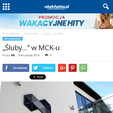
Strona główna
Aktualności
„Śluby…” w MCK-u
AKTUALNOŚCI
„Śluby…” w MCK-u
Przez
KR
-
4 września 2014
0
Facebook
Twitter