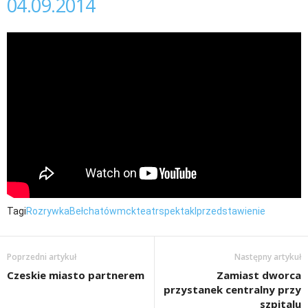
04.09.2014
Tagi
Rozrywka
Bełchatów
mck
teatr
spektakl
przedstawienie
Poprzedni artykuł
Następny artykuł
Czeskie miasto partnerem
Zamiast dworca
przystanek centralny przy
szpitalu