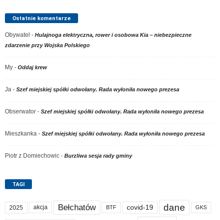
Ostatnie komentarze
Obywatel
-
Hulajnoga elektryczna, rower i osobowa Kia – niebezpieczne
zdarzenie przy Wojska Polskiego
My
-
Oddaj krew
Ja
-
Szef miejskiej spółki odwołany. Rada wyłoniła nowego prezesa
Obserwator
-
Szef miejskiej spółki odwołany. Rada wyłoniła nowego prezesa
Mieszkanka
-
Szef miejskiej spółki odwołany. Rada wyłoniła nowego prezesa
Piotr z Domiechowic
-
Burzliwa sesja rady gminy
TAGI
dane
Bełchatów
akcja
covid-19
2025
BTF
GKS