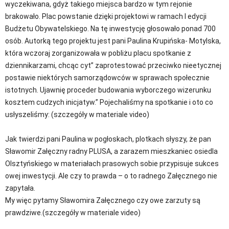
wyczekiwana, gdyż takiego miejsca bardzo w tym rejonie
brakowało. Plac powstanie dzięki projektowi w ramach I edycji
Budżetu Obywatelskiego. Na tę inwestycję głosowało ponad 700
osób. Autorką tego projektu jest pani Paulina Krupińska- Motylska,
która wczoraj zorganizowała w pobliżu placu spotkanie z
dziennikarzami, chcąc cyt” zaprotestować przeciwko nieetycznej
postawie niektórych samorządowców w sprawach społecznie
istotnych. Ujawnię proceder budowania wyborczego wizerunku
kosztem cudzych inicjatyw.” Pojechaliśmy na spotkanie i oto co
usłyszeliśmy: (szczegóły w materiale video)
Jak twierdzi pani Paulina w pogłoskach, plotkach słyszy, że pan
Sławomir Załęczny radny PLUSA, a zarazem mieszkaniec osiedla
Olsztyńskiego w materiałach prasowych sobie przypisuje sukces
owej inwestycji. Ale czy to prawda – o to radnego Załęcznego nie
zapytała.
My więc pytamy Sławomira Załęcznego czy owe zarzuty są
prawdziwe.(szczegóły w materiale video)