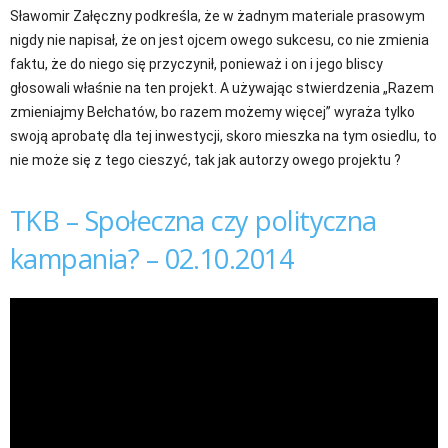
Sławomir Załęczny podkreśla, że w żadnym materiale prasowym
nigdy nie napisał, że on jest ojcem owego sukcesu, co nie zmienia
faktu, że do niego się przyczynił, ponieważ i on i jego bliscy
głosowali właśnie na ten projekt. A używając stwierdzenia „Razem
zmieniajmy Bełchatów, bo razem możemy więcej” wyraża tylko
swoją aprobatę dla tej inwestycji, skoro mieszka na tym osiedlu, to
nie może się z tego cieszyć, tak jak autorzy owego projektu ?
TKB – Społeczna czy polityczna
kampania? – 02.10.2014