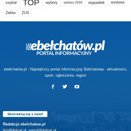
TOP
wypadek
szpital
wybory
wybory 2018
wystawa
Zelów
ZUS
ebełchatów.pl - Największy portal informacyjny Bełchatowa - aktualności,
sport, ogłoszenia, region
Skontaktuj się z nami!
Redakcja ebelchatow.pl
tkb@dolsat.pl, patrol@dolsat.pl