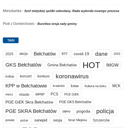
Mieszkanka
-
Szef miejskiej spółki odwołany. Rada wyłoniła nowego prezesa
Piotr z Domiechowic
-
Burzliwa sesja rady gminy
TAGI
dane
Bełchatów
akcja
covid-19
2025
BTF
GKS
HOT
GKS Bełchatów
IMGW
Gmina Bełchatów
koronawirus
koncert
konkurs
kolizja
KPP w Bełchatowie
krew
MCK
kradzież
Kultura na boku
PCS
miasto
PGE GiEK
mecz
MiPBP
PGE GiEK Skra Bełchatów
PGE GKS Bełchatów
policja
PGE SKRA Bełchatów
pogoda
pijany
sanepid
sesja
Szczerców
powiat
Straż Miejska
pożar