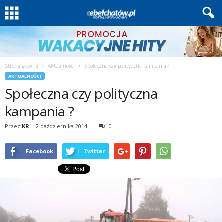
Strona główna
Aktualności
Społeczna czy polityczna kampania ?
AKTUALNOŚCI
Społeczna czy polityczna
kampania ?
Przez
KR
-
2 października 2014
0
Facebook
Twitter