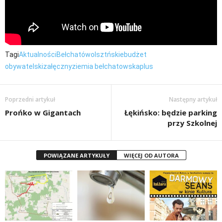
Tagi
Aktualności
Bełchatów
olsztńskie
budżet
obywatelski
załęczny
ziemia bełchatowska
plus
Poprzedni artykuł
Następny artykuł
Prońko w Gigantach
Łękińsko: będzie parking
przy Szkolnej
POWIĄZANE ARTYKUŁY
WIĘCEJ OD AUTORA