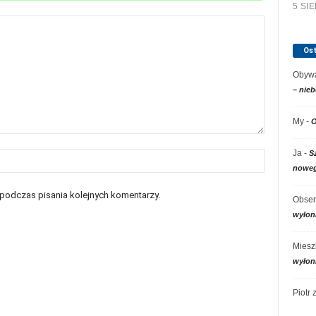
5 SI
Os
Obywa
– nieb
My
-
O
Ja
-
S
noweg
 podczas pisania kolejnych komentarzy.
Obser
wyłon
Miesz
wyłon
Piotr