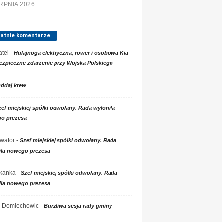
ERPNIA 2026
tatnie komentarze
tel
-
Hulajnoga elektryczna, rower i osobowa Kia
ezpieczne zdarzenie przy Wojska Polskiego
ddaj krew
zef miejskiej spółki odwołany. Rada wyłoniła
o prezesa
wator
-
Szef miejskiej spółki odwołany. Rada
iła nowego prezesa
kanka
-
Szef miejskiej spółki odwołany. Rada
iła nowego prezesa
 z Domiechowic
-
Burzliwa sesja rady gminy