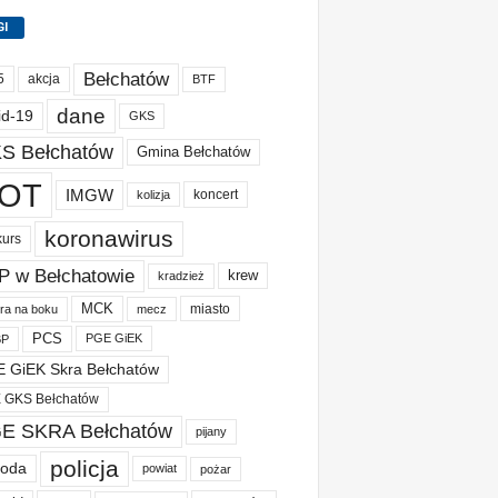
GI
Bełchatów
akcja
5
BTF
dane
id-19
GKS
S Bełchatów
Gmina Bełchatów
OT
IMGW
koncert
kolizja
koronawirus
kurs
P w Bełchatowie
krew
kradzież
MCK
miasto
ura na boku
mecz
PCS
PGE GiEK
BP
 GiEK Skra Bełchatów
 GKS Bełchatów
E SKRA Bełchatów
pijany
policja
oda
powiat
pożar