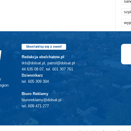
san
szpi
wyp
Skontaktuj się z nami!
Redakcja ebelchatow.pl
tkb@dolsat.pl, patrol@dolsat.pl
44 635 08 07, tel. 601 307 761
Dziennikarz
y
tel. 605 309 304
egion
Biuro Reklamy
biuroreklamy@dolsat.pl
tel. 609 471 277