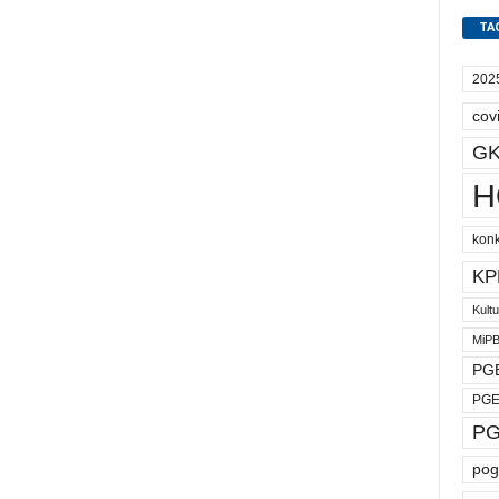
TA
202
cov
GK
H
kon
KP
Kult
MiP
PGE
PGE
PG
pog