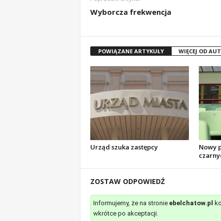
Wyborcza frekwencja
POWIĄZANE ARTYKUŁY
WIĘCEJ OD AU
Urząd szuka zastępcy
Nowy pi
czarny
ZOSTAW ODPOWIEDŹ
Informujemy, że na stronie
ebelchatow.pl
ko
wkrótce po akceptacji.