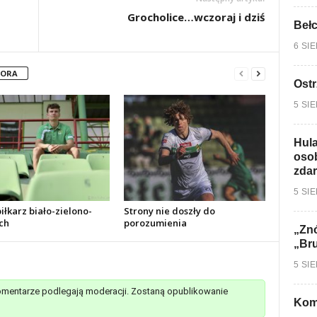
Grocholice…wczoraj i dziś
Bełc
6 SI
TORA
Ostr
5 SI
Hula
osob
zdar
5 SI
łkarz biało-zielono-
Strony nie doszły do
ch
porozumienia
„Znó
„Br
5 SI
mentarze podlegają moderacji. Zostaną opublikowanie
Kom