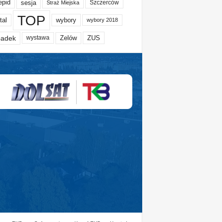
epid
sesja
Szczerców
Straż Miejska
TOP
tal
wybory
wybory 2018
adek
Zelów
ZUS
wystawa