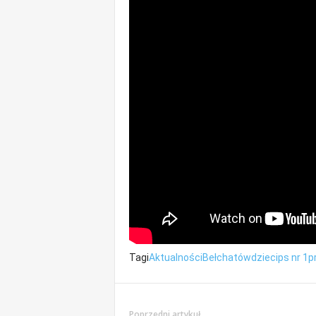
Tagi
Aktualności
Bełchatów
dzieci
ps nr 1
p
Poprzedni artykuł