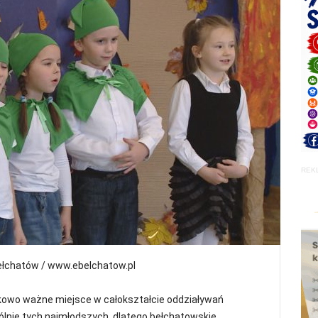
REK
ełchatów / www.ebelchatow.pl
tkowo ważne miejsce w całokształcie oddziaływań
nie tych najmłodszych, dlatego bełchatowskie