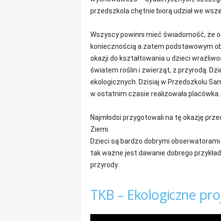
m
przedszkola chętnie biorą udział we wsze
a
c
Wszyscy powinni mieć świadomość, że och
j
koniecznością a zatem podstawowym obo
e
okazji do kształtowania u dzieci wrażliw
z
r
światem roślin i zwierząt, z przyrodą. Dz
e
ekologicznych. Dzisiaj w Przedszkolu S
g
w ostatnim czasie realizowała placówka.
i
o
Najmłodsi przygotowali na tę okazję prz
n
Ziemi.
u
Dzieci są bardzo dobrymi obserwatorami 
tak ważne jest dawanie dobrego przykład
przyrody.
TKB – Ekologiczne pro