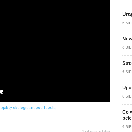
Urzą
6 SI
Nowy
6 SI
Stro
6 SI
Upa
6 SI
rojekty ekologiczne
pod topolą
Co w
bełc
6 SI
Następny artykuł