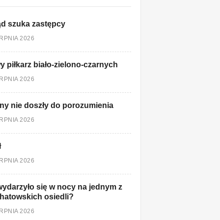
d szuka zastępcy
ERPNIA 2026
 piłkarz biało-zielono-czarnych
ERPNIA 2026
ny nie doszły do porozumienia
ERPNIA 2026
ł
ERPNIA 2026
ydarzyło się w nocy na jednym z
hatowskich osiedli?
ERPNIA 2026