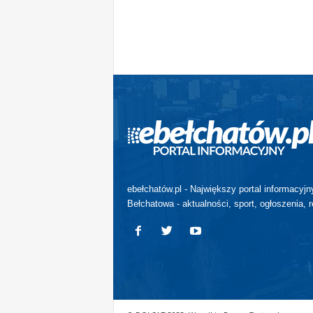
ebełchatów.pl - Największy portal informacyjn
Bełchatowa - aktualności, sport, ogłoszenia, r