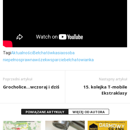
Tagi
Aktualności
Bełchatów
kasia
osoba
niepełnosprawna
wózek
wsparcie
bełchatowianka
Poprzedni artykuł
Następny artykuł
Grocholice…wczoraj i dziś
15. kolejka T-mobile
Ekstraklasy
POWIĄZANE ARTYKUŁY
WIĘCEJ OD AUTORA