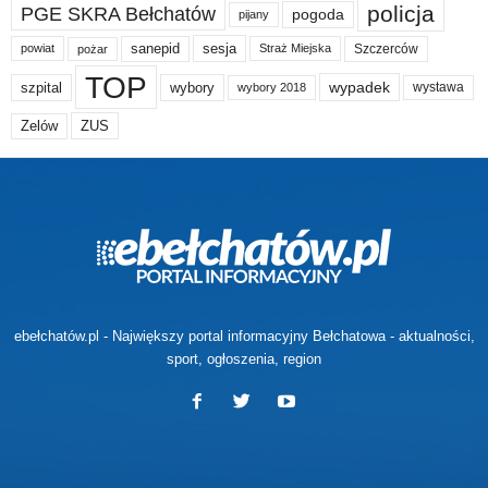
policja
PGE SKRA Bełchatów
pogoda
pijany
sanepid
sesja
Szczerców
powiat
Straż Miejska
pożar
TOP
wypadek
szpital
wybory
wybory 2018
wystawa
Zelów
ZUS
ebełchatów.pl - Największy portal informacyjny Bełchatowa - aktualności,
sport, ogłoszenia, region