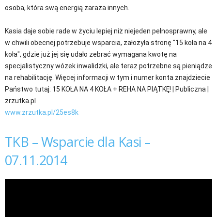
osoba, która swą energią zaraża innych.
Kasia daje sobie rade w życiu lepiej niż niejeden pełnosprawny, ale
w chwili obecnej potrzebuje wsparcia, założyła stronę "15 koła na 4
koła", gdzie już jej się udało zebrać wymagana kwotę na
specjalistyczny wózek inwalidzki, ale teraz potrzebne są pieniądze
na rehabilitację. Więcej informacji w tym i numer konta znajdziecie
Państwo tutaj: 15 KOŁA NA 4 KOŁA + REHA NA PIĄTKĘ! | Publiczna |
zrzutka.pl
www.zrzutka.pl/25es8k
TKB – Wsparcie dla Kasi –
07.11.2014