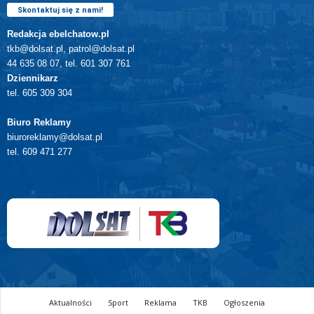
Skontaktuj się z nami!
Redakcja ebelchatow.pl
tkb@dolsat.pl, patrol@dolsat.pl
44 635 08 07, tel. 601 307 761
Dziennikarz
tel. 605 309 304
Biuro Reklamy
biuroreklamy@dolsat.pl
tel. 609 471 277
Aktualności
Sport
Reklama
TKB
Ogłoszenia