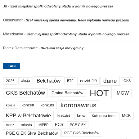
Ja
-
Szef miejskiej spółki odwołany. Rada wyłoniła nowego prezesa
Obserwator
-
Szef miejskiej spółki odwołany. Rada wyłoniła nowego prezesa
Mieszkanka
-
Szef miejskiej spółki odwołany. Rada wyłoniła nowego prezesa
Piotr z Domiechowic
-
Burzliwa sesja rady gminy
TAGI
dane
Bełchatów
akcja
covid-19
2025
BTF
GKS
HOT
GKS Bełchatów
IMGW
Gmina Bełchatów
koronawirus
koncert
konkurs
kolizja
KPP w Bełchatowie
krew
MCK
kradzież
Kultura na boku
PCS
miasto
PGE GiEK
mecz
MiPBP
PGE GiEK Skra Bełchatów
PGE GKS Bełchatów