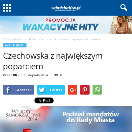
Strona główna
Aktualności
Czechowska z największym poparciem
AKTUALNOŚCI
Czechowska z największym
poparciem
Przez
KR
-
17 listopada 2014
0
Facebook
Twitter