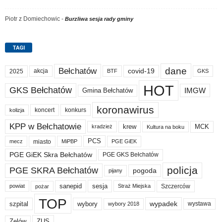
Piotr z Domiechowic
-
Burzliwa sesja rady gminy
TAGI
dane
Bełchatów
akcja
covid-19
2025
BTF
GKS
HOT
GKS Bełchatów
IMGW
Gmina Bełchatów
koronawirus
koncert
konkurs
kolizja
KPP w Bełchatowie
krew
MCK
kradzież
Kultura na boku
PCS
miasto
PGE GiEK
mecz
MiPBP
PGE GiEK Skra Bełchatów
PGE GKS Bełchatów
policja
PGE SKRA Bełchatów
pogoda
pijany
sanepid
sesja
Szczerców
powiat
Straż Miejska
pożar
TOP
wypadek
szpital
wybory
wybory 2018
wystawa
Zelów
ZUS