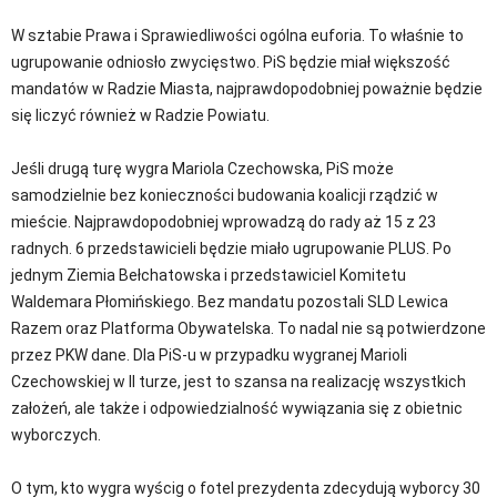
W sztabie Prawa i Sprawiedliwości ogólna euforia. To właśnie to
ugrupowanie odniosło zwycięstwo. PiS będzie miał większość
mandatów w Radzie Miasta, najprawdopodobniej poważnie będzie
się liczyć również w Radzie Powiatu.
Jeśli drugą turę wygra Mariola Czechowska, PiS może
samodzielnie bez konieczności budowania koalicji rządzić w
mieście. Najprawdopodobniej wprowadzą do rady aż 15 z 23
radnych. 6 przedstawicieli będzie miało ugrupowanie PLUS. Po
jednym Ziemia Bełchatowska i przedstawiciel Komitetu
Waldemara Płomińskiego. Bez mandatu pozostali SLD Lewica
Razem oraz Platforma Obywatelska. To nadal nie są potwierdzone
przez PKW dane. Dla PiS-u w przypadku wygranej Marioli
Czechowskiej w II turze, jest to szansa na realizację wszystkich
założeń, ale także i odpowiedzialność wywiązania się z obietnic
wyborczych.
O tym, kto wygra wyścig o fotel prezydenta zdecydują wyborcy 30