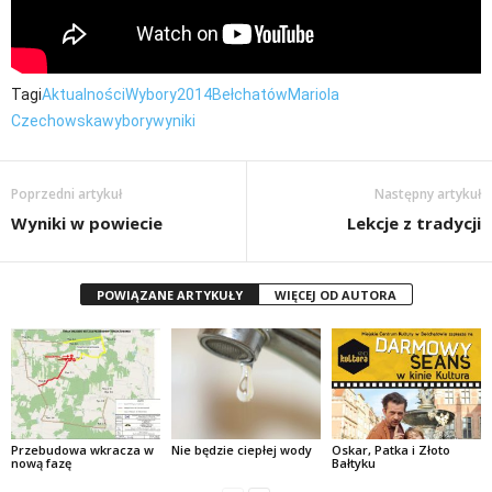
Tagi
Aktualności
Wybory2014
Bełchatów
Mariola
Czechowska
wybory
wyniki
Poprzedni artykuł
Następny artykuł
Wyniki w powiecie
Lekcje z tradycji
POWIĄZANE ARTYKUŁY
WIĘCEJ OD AUTORA
Przebudowa wkracza w
Nie będzie ciepłej wody
Oskar, Patka i Złoto
nową fazę
Bałtyku