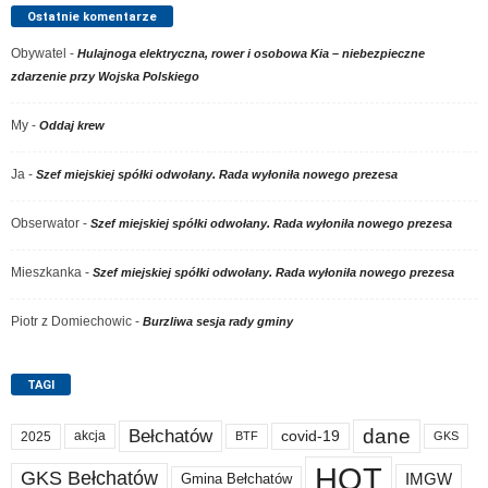
Ostatnie komentarze
Obywatel
-
Hulajnoga elektryczna, rower i osobowa Kia – niebezpieczne
zdarzenie przy Wojska Polskiego
My
-
Oddaj krew
Ja
-
Szef miejskiej spółki odwołany. Rada wyłoniła nowego prezesa
Obserwator
-
Szef miejskiej spółki odwołany. Rada wyłoniła nowego prezesa
Mieszkanka
-
Szef miejskiej spółki odwołany. Rada wyłoniła nowego prezesa
Piotr z Domiechowic
-
Burzliwa sesja rady gminy
TAGI
dane
Bełchatów
akcja
covid-19
2025
BTF
GKS
HOT
GKS Bełchatów
IMGW
Gmina Bełchatów