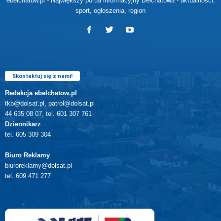
ebełchatów.pl - Największy portal informacyjny Bełchatowa - aktualności,
sport, ogłoszenia, region
Skontaktuj się z nami!
Redakcja ebelchatow.pl
tkb@dolsat.pl, patrol@dolsat.pl
44 635 08 07, tel. 601 307 761
Dziennikarz
tel. 605 309 304
Biuro Reklamy
biuroreklamy@dolsat.pl
tel. 609 471 277