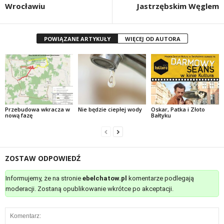
Wrocławiu
Jastrzębskim Węglem
POWIĄZANE ARTYKUŁY
WIĘCEJ OD AUTORA
Przebudowa wkracza w
Nie będzie ciepłej wody
Oskar, Patka i Złoto
nową fazę
Bałtyku
ZOSTAW ODPOWIEDŹ
Informujemy, że na stronie
ebelchatow.pl
komentarze podlegają
moderacji. Zostaną opublikowanie wkrótce po akceptacji.