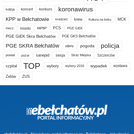
koronawirus
koncert
konkurs
kolizja
KPP w Bełchatowie
krew
MCK
kradzież
Kultura na boku
PCS
miasto
PGE GiEK
mecz
MiPBP
PGE GiEK Skra Bełchatów
PGE GKS Bełchatów
policja
PGE SKRA Bełchatów
pogoda
pijany
sanepid
sesja
Szczerców
powiat
Straż Miejska
pożar
TOP
wypadek
szpital
wybory
wybory 2018
wystawa
Zelów
ZUS