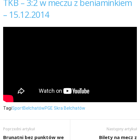
TKB – 3:2 w meczu z beniaminkiem
– 15.12.2014
Tagi
Sport
Bełchatów
PGE Skra Bełchatów
Poprzedni artykuł
Następny artykuł
Brunatni bez punktów we
Bilety na mecz z