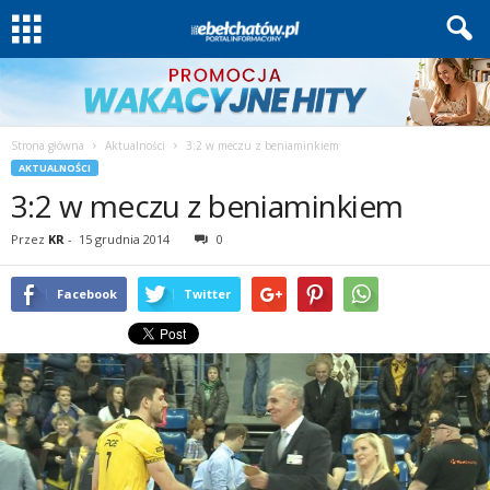
Strona główna
Aktualności
3:2 w meczu z beniaminkiem
AKTUALNOŚCI
3:2 w meczu z beniaminkiem
Przez
KR
-
15 grudnia 2014
0
Facebook
Twitter