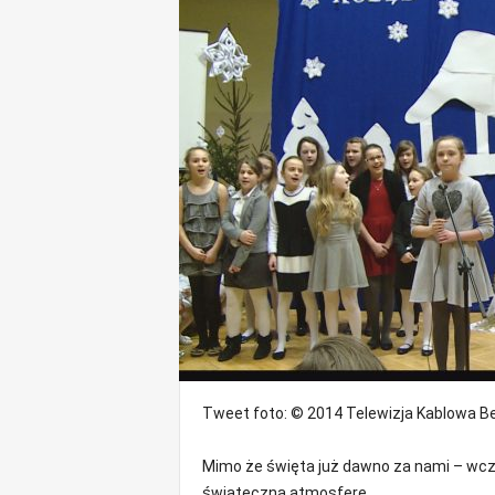
o
m
o
ś
c
i
B
e
ł
c
h
a
t
ó
w
,
i
Tweet
foto: © 2014 Telewizja Kablowa B
n
f
o
Mimo że święta już dawno za nami – wcz
r
świąteczną atmosferę.