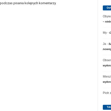
 podczas pisania kolejnych komentarzy.
Os
Obywa
– nieb
My
-
O
Ja
-
S
noweg
Obser
wyłon
Miesz
wyłon
Piotr
TA