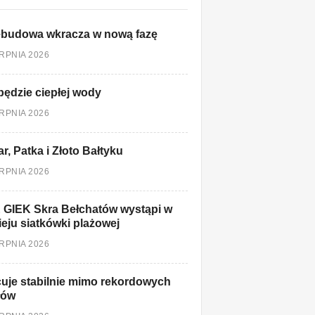
ebudowa wkracza w nową fazę
ERPNIA 2026
będzie ciepłej wody
ERPNIA 2026
r, Patka i Złoto Bałtyku
ERPNIA 2026
 GIEK Skra Bełchatów wystąpi w
ieju siatkówki plażowej
ERPNIA 2026
uje stabilnie mimo rekordowych
łów