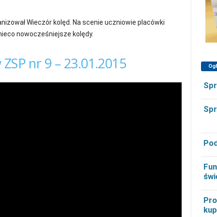
nizował Wieczór kolęd. Na scenie uczniowie placówki
 nieco nowocześniejsze kolędy.
 ZSP nr 9 – 23.01.2015
Og
Spr
Spr
Pod
Fun
świ
Pro
kup