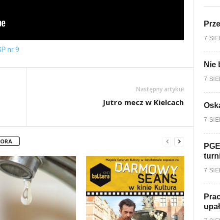
Prz
7 SI
P nr 9
Nie 
7 SI
Następny artykuł
Jutro mecz w Kielcach
Oska
7 SI
TORA
PGE
turn
7 SI
Prac
upa