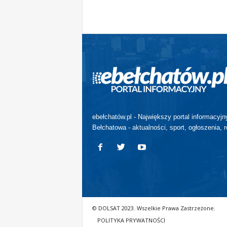
ebełchatów.pl - Największy portal informacyjn
Bełchatowa - aktualności, sport, ogłoszenia, r
© DOLSAT 2023. Wszelkie Prawa Zastrzeżone.
POLITYKA PRYWATNOŚCI