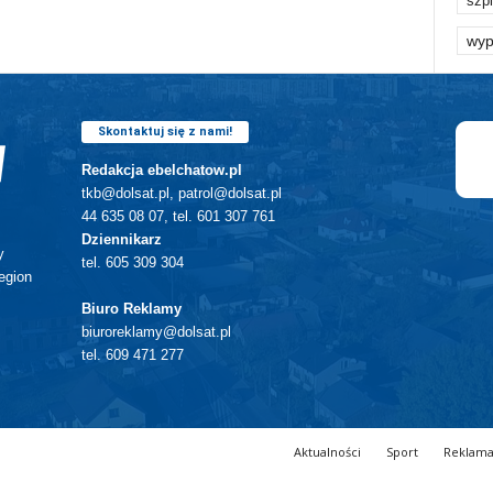
szpi
wyp
Skontaktuj się z nami!
Redakcja ebelchatow.pl
tkb@dolsat.pl, patrol@dolsat.pl
44 635 08 07, tel. 601 307 761
Dziennikarz
y
tel. 605 309 304
egion
Biuro Reklamy
biuroreklamy@dolsat.pl
tel. 609 471 277
Aktualności
Sport
Reklam