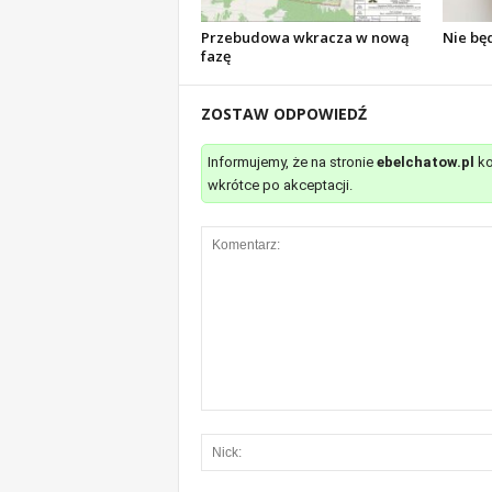
Przebudowa wkracza w nową
Nie bę
fazę
ZOSTAW ODPOWIEDŹ
Informujemy, że na stronie
ebelchatow.pl
ko
wkrótce po akceptacji.