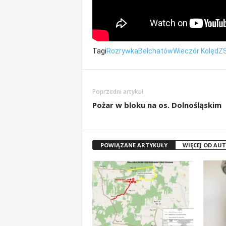
Tagi
Rozrywka
Bełchatów
Wieczór Kolęd
ZS
Poprzedni artykuł
Pożar w bloku na os. Dolnośląskim
POWIĄZANE ARTYKUŁY
WIĘCEJ OD AU