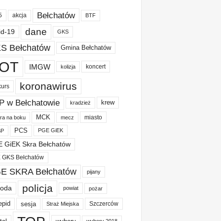
Bełchatów
akcja
5
BTF
dane
id-19
GKS
S Bełchatów
Gmina Bełchatów
OT
IMGW
koncert
kolizja
koronawirus
kurs
P w Bełchatowie
krew
kradzież
MCK
miasto
ura na boku
mecz
PCS
PGE GiEK
BP
 GiEK Skra Bełchatów
 GKS Bełchatów
E SKRA Bełchatów
pijany
policja
oda
powiat
pożar
epid
sesja
Szczerców
Straż Miejska