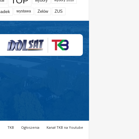
TOP
tal
wybory
wybory 2018
adek
Zelów
ZUS
wystawa
a
TKB
Ogłoszenia
Kanał TKB na Youtube