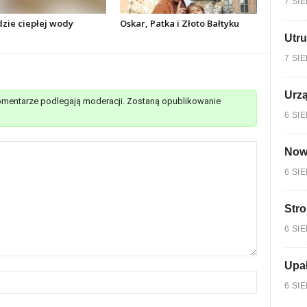
7 SI
dzie ciepłej wody
Oskar, Patka i Złoto Bałtyku
Utru
7 SI
Urzą
mentarze podlegają moderacji. Zostaną opublikowanie
6 SI
Nowy
6 SI
Stro
6 SI
Upa
6 SI