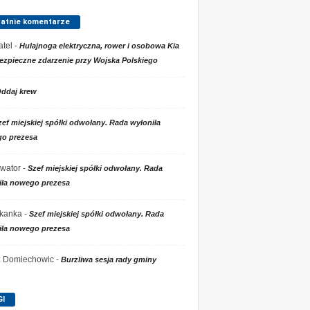
tatnie komentarze
tel
-
Hulajnoga elektryczna, rower i osobowa Kia
ezpieczne zdarzenie przy Wojska Polskiego
ddaj krew
zef miejskiej spółki odwołany. Rada wyłoniła
o prezesa
wator
-
Szef miejskiej spółki odwołany. Rada
iła nowego prezesa
kanka
-
Szef miejskiej spółki odwołany. Rada
iła nowego prezesa
 z Domiechowic
-
Burzliwa sesja rady gminy
GI