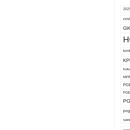
202
cov
GK
H
kon
KP
Kult
MiP
PGE
PGE
PG
pog
san