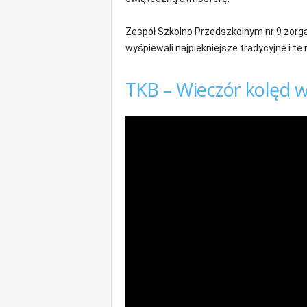
m
a
Zespół Szkolno Przedszkolnym nr 9 zorga
c
wyśpiewali najpiękniejsze tradycyjne i te
j
e
z
TKB – Wieczór kolęd w
r
e
g
i
o
n
u