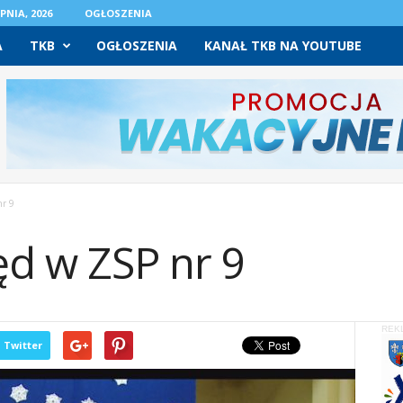
PNIA, 2026
OGŁOSZENIA
A
TKB
OGŁOSZENIA
KANAŁ TKB NA YOUTUBE
nr 9
ęd w ZSP nr 9
REK
Twitter