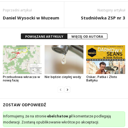
Poprzedni artykuł
Następny artykuł
Daniel Wysocki w Muzeum
Studniówka ZSP nr 3
POWIĄZANE ARTYKUŁY
WIĘCEJ OD AUTORA
Przebudowa wkracza w
Nie będzie ciepłej wody
Oskar, Patka i Złoto
nową fazę
Bałtyku
ZOSTAW ODPOWIEDŹ
Informujemy, że na stronie
ebelchatow.pl
komentarze podlegają
moderacji. Zostaną opublikowanie wkrótce po akceptacji.