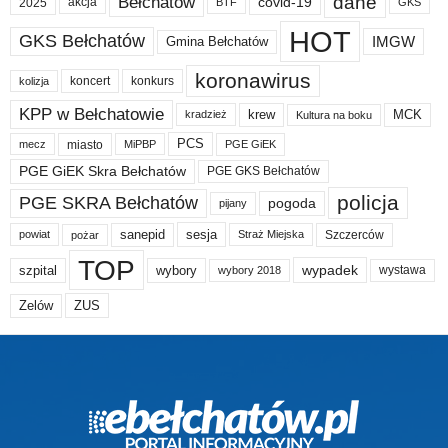
dane
Bełchatów
akcja
covid-19
2025
BTF
GKS
HOT
GKS Bełchatów
IMGW
Gmina Bełchatów
koronawirus
koncert
konkurs
kolizja
KPP w Bełchatowie
krew
MCK
kradzież
Kultura na boku
PCS
miasto
PGE GiEK
mecz
MiPBP
PGE GiEK Skra Bełchatów
PGE GKS Bełchatów
policja
PGE SKRA Bełchatów
pogoda
pijany
sanepid
sesja
Szczerców
powiat
Straż Miejska
pożar
TOP
wypadek
szpital
wybory
wybory 2018
wystawa
Zelów
ZUS