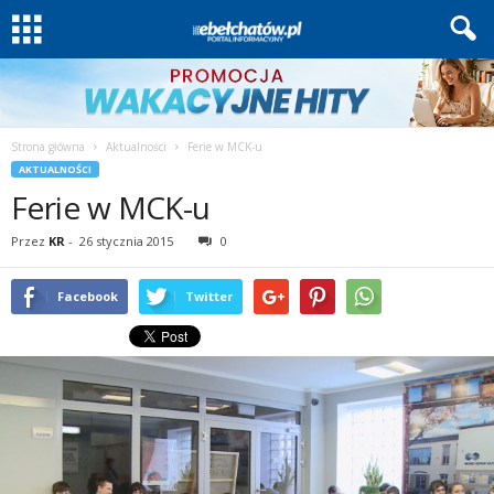
Strona główna
Aktualności
Ferie w MCK-u
AKTUALNOŚCI
Ferie w MCK-u
Przez
KR
-
26 stycznia 2015
0
Facebook
Twitter