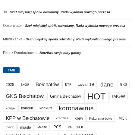
Ja
-
Szef miejskiej spółki odwołany. Rada wyłoniła nowego prezesa
Obserwator
-
Szef miejskiej spółki odwołany. Rada wyłoniła nowego prezesa
Mieszkanka
-
Szef miejskiej spółki odwołany. Rada wyłoniła nowego prezesa
Piotr z Domiechowic
-
Burzliwa sesja rady gminy
TAGI
dane
Bełchatów
akcja
covid-19
2025
BTF
GKS
HOT
GKS Bełchatów
IMGW
Gmina Bełchatów
koronawirus
koncert
konkurs
kolizja
KPP w Bełchatowie
krew
MCK
kradzież
Kultura na boku
PCS
miasto
PGE GiEK
mecz
MiPBP