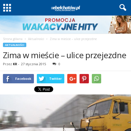
Strona główna
Aktualności
Zima w mieście – ulice przejezdne
AKTUALNOŚCI
Zima w mieście – ulice przejezdne
Przez
KR
-
27 stycznia 2015
0
Facebook
Twitter