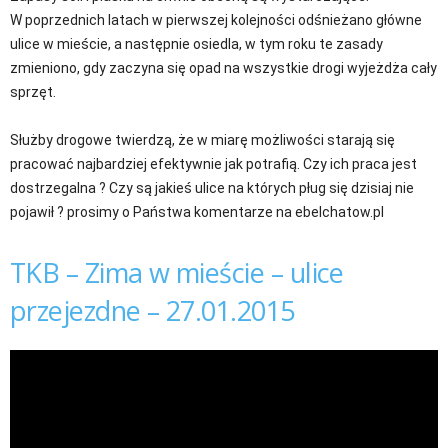
W poprzednich latach w pierwszej kolejności odśnieżano główne
ulice w mieście, a następnie osiedla, w tym roku te zasady
zmieniono, gdy zaczyna się opad na wszystkie drogi wyjeżdża cały
sprzęt.
Służby drogowe twierdzą, że w miarę możliwości starają się
pracować najbardziej efektywnie jak potrafią. Czy ich praca jest
dostrzegalna ? Czy są jakieś ulice na których pług się dzisiaj nie
pojawił ? prosimy o Państwa komentarze na ebelchatow.pl
TKB – Zima w mieście – ulice
przejezdne – 27.01.2015