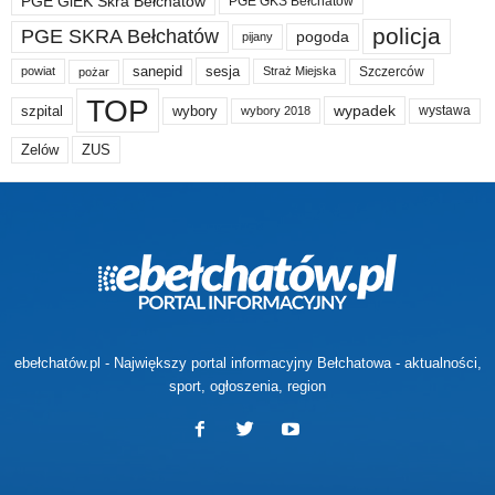
PGE GiEK Skra Bełchatów
PGE GKS Bełchatów
policja
PGE SKRA Bełchatów
pogoda
pijany
sanepid
sesja
Szczerców
powiat
Straż Miejska
pożar
TOP
wypadek
szpital
wybory
wybory 2018
wystawa
Zelów
ZUS
ebełchatów.pl - Największy portal informacyjny Bełchatowa - aktualności,
sport, ogłoszenia, region