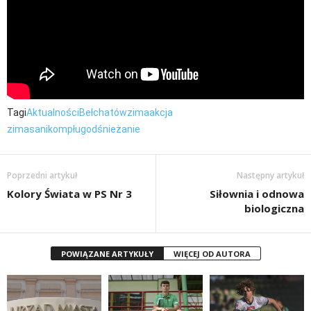
Tagi
Aktualności
Bełchatów
zima
akcja
zima
sanikom
pług
odśnieżanie
Poprzedni artykuł
Następny artykuł
Kolory Świata w PS Nr 3
Siłownia i odnowa
biologiczna
POWIĄZANE ARTYKUŁY
WIĘCEJ OD AUTORA