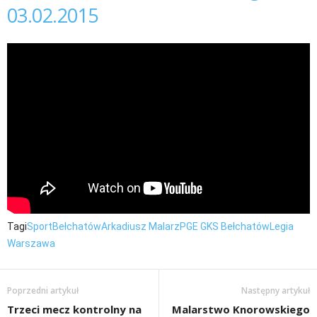
03.02.2015
Tagi
Sport
Bełchatów
Arkadiusz Malarz
PGE GKS Bełchatów
Legia
Warszawa
Poprzedni artykuł
Następny artykuł
Trzeci mecz kontrolny na
Malarstwo Knorowskiego