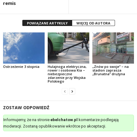
remis
POWIĄZANE ARTYKUŁY
WIĘCEJ OD AUTORA
Ostrzeżenie 3 stopnia
Hulajnoga elektryczna,
„Znów po swoje” – na
rower i osobowa Kia –
stadion zaprasza
niebezpieczne
„Brunatna” drużyna
zdarzenie przy Wojska
Polskiego
ZOSTAW ODPOWIEDŹ
Informujemy, że na stronie
ebelchatow.pl
komentarze podlegają
moderacji. Zostaną opublikowanie wkrótce po akceptacji.