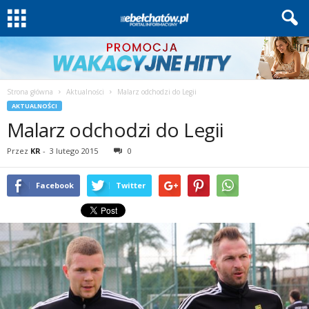
Strona główna
Aktualności
Malarz odchodzi do Legii
AKTUALNOŚCI
Malarz odchodzi do Legii
Przez
KR
-
3 lutego 2015
0
Facebook
Twitter