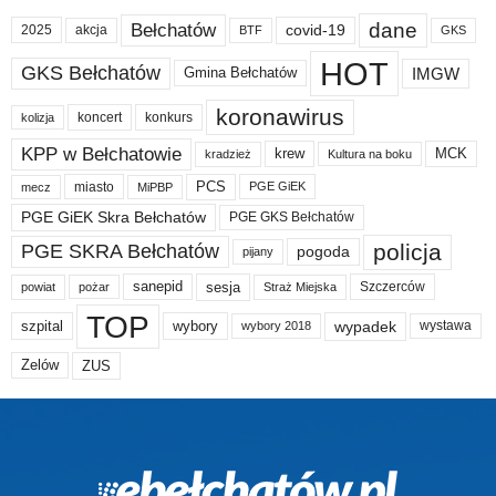
dane
Bełchatów
akcja
covid-19
2025
BTF
GKS
HOT
GKS Bełchatów
IMGW
Gmina Bełchatów
koronawirus
koncert
konkurs
kolizja
KPP w Bełchatowie
krew
MCK
kradzież
Kultura na boku
PCS
miasto
PGE GiEK
mecz
MiPBP
PGE GiEK Skra Bełchatów
PGE GKS Bełchatów
policja
PGE SKRA Bełchatów
pogoda
pijany
sanepid
sesja
Szczerców
powiat
Straż Miejska
pożar
TOP
wypadek
szpital
wybory
wybory 2018
wystawa
Zelów
ZUS