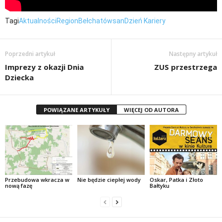
Tagi
Aktualności
Region
Bełchatów
san
Dzień Kariery
Poprzedni artykuł
Następny artykuł
Imprezy z okazji Dnia
ZUS przestrzega
Dziecka
POWIĄZANE ARTYKUŁY
WIĘCEJ OD AUTORA
Przebudowa wkracza w
Nie będzie ciepłej wody
Oskar, Patka i Złoto
nową fazę
Bałtyku