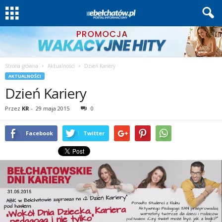
Strona główna
Aktualności
Dzień Kariery
AKTUALNOŚCI
Dzień Kariery
Przez
KR
-
29 maja 2015
0
Facebook
Twitter