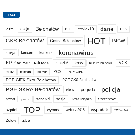
TAGI
dane
Bełchatów
akcja
covid-19
2025
BTF
GKS
HOT
GKS Bełchatów
IMGW
Gmina Bełchatów
koronawirus
koncert
konkurs
kolizja
KPP w Bełchatowie
krew
MCK
kradzież
Kultura na boku
PCS
miasto
PGE GiEK
mecz
MiPBP
PGE GiEK Skra Bełchatów
PGE GKS Bełchatów
policja
PGE SKRA Bełchatów
pogoda
pijany
sanepid
sesja
Szczerców
powiat
Straż Miejska
pożar
TOP
wypadek
szpital
wybory
wybory 2018
wystawa
Zelów
ZUS