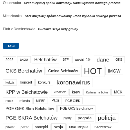
Obserwator
-
Szef miejskiej spółki odwołany. Rada wyłoniła nowego prezesa
Mieszkanka
-
Szef miejskiej spółki odwołany. Rada wyłoniła nowego prezesa
Piotr z Domiechowic
-
Burzliwa sesja rady gminy
TAGI
dane
Bełchatów
akcja
covid-19
2025
BTF
GKS
HOT
GKS Bełchatów
IMGW
Gmina Bełchatów
koronawirus
koncert
konkurs
kolizja
KPP w Bełchatowie
krew
MCK
kradzież
Kultura na boku
PCS
miasto
PGE GiEK
mecz
MiPBP
PGE GiEK Skra Bełchatów
PGE GKS Bełchatów
policja
PGE SKRA Bełchatów
pogoda
pijany
sanepid
sesja
Szczerców
powiat
Straż Miejska
pożar