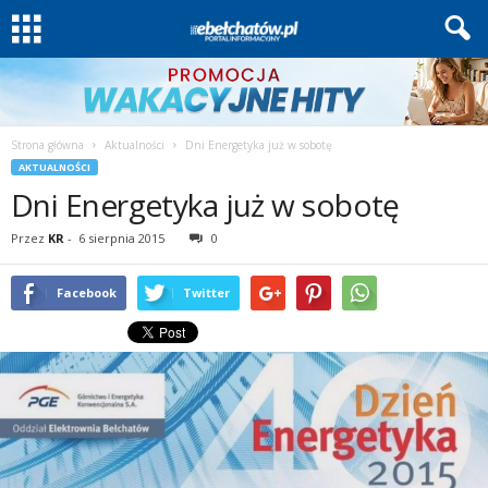
Strona główna
Aktualności
Dni Energetyka już w sobotę
AKTUALNOŚCI
Dni Energetyka już w sobotę
Przez
KR
-
6 sierpnia 2015
0
Facebook
Twitter