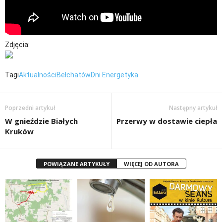
Zdjęcia:
Tagi
Aktualności
Bełchatów
Dni Energetyka
Poprzedni artykuł
Następny artykuł
W gnieździe Białych
Przerwy w dostawie ciepła
Kruków
POWIĄZANE ARTYKUŁY
WIĘCEJ OD AUTORA