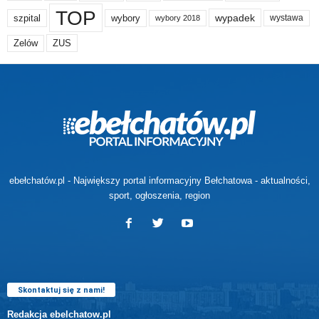
TOP
wypadek
szpital
wybory
wybory 2018
wystawa
Zelów
ZUS
ebełchatów.pl - Największy portal informacyjny Bełchatowa - aktualności,
sport, ogłoszenia, region
Skontaktuj się z nami!
Redakcja ebelchatow.pl