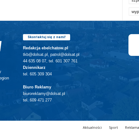
szpi
wyp
Skontaktuj się z nami!
Redakcja ebelchatow.pl
tkb@dolsat.pl, patrol@dolsat.pl
44 635 08 07, tel. 601 307 761
Dziennikarz
y
tel. 605 309 304
egion
Biuro Reklamy
biuroreklamy@dolsat.pl
tel. 609 471 277
Aktualności
Sport
Reklam