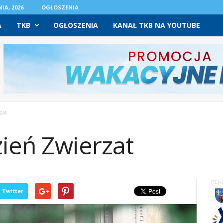
IA, 2026
OGŁOSZENIA
A
TKB
OGŁOSZENIA
KANAŁ TKB NA YOUTUBE
zat
ień Zwierzat
REK
Twitter