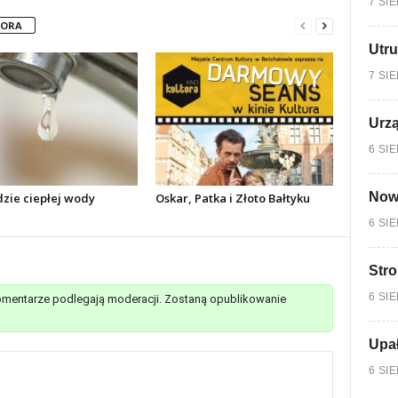
7 SI
TORA
Utru
7 SI
Urzą
6 SI
Nowy
dzie ciepłej wody
Oskar, Patka i Złoto Bałtyku
6 SI
Stro
6 SI
mentarze podlegają moderacji. Zostaną opublikowanie
Upa
6 SI