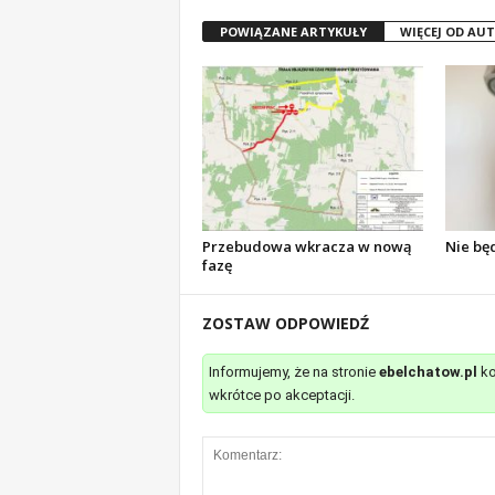
POWIĄZANE ARTYKUŁY
WIĘCEJ OD AU
Przebudowa wkracza w nową
Nie bę
fazę
ZOSTAW ODPOWIEDŹ
Informujemy, że na stronie
ebelchatow.pl
ko
wkrótce po akceptacji.