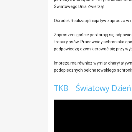
m
Światowego Dnia Zwierząt.
a
c
Ośrodek Realizacji Inicjatyw zaprasza w na
j
e
Zaproszeni goście postarają się odpowied
z
r
tresury psów. Pracownicy schroniska opo
e
podpowiedzą czym kierować się przy w
g
i
Impreza ma również wymiar charytatywny
o
podopiecznych bełchatowskiego schroni
n
u
TKB – Światowy Dzień 