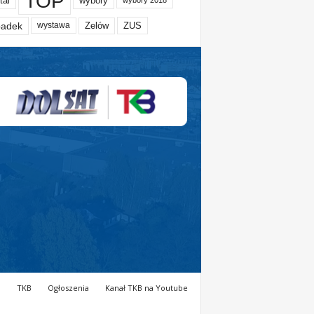
TOP
tal
wybory
wybory 2018
adek
Zelów
ZUS
wystawa
a
TKB
Ogłoszenia
Kanał TKB na Youtube