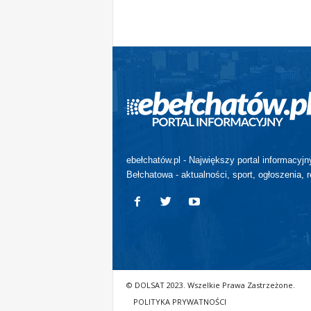
ebełchatów.pl - Największy portal informacyjn
Bełchatowa - aktualności, sport, ogłoszenia, r
© DOLSAT 2023. Wszelkie Prawa Zastrzeżone.
POLITYKA PRYWATNOŚCI