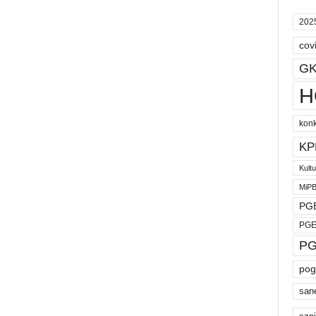
202
cov
GK
H
kon
KP
Kult
MiP
PGE
PGE
PG
pog
san