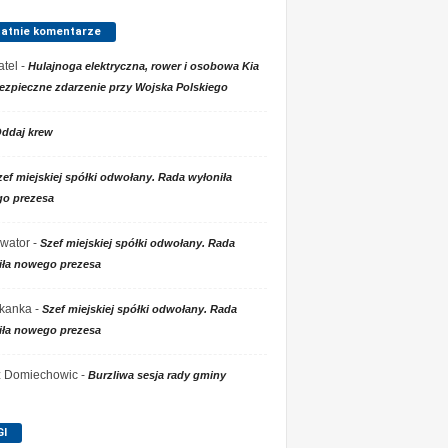
tatnie komentarze
tel
-
Hulajnoga elektryczna, rower i osobowa Kia
ezpieczne zdarzenie przy Wojska Polskiego
ddaj krew
zef miejskiej spółki odwołany. Rada wyłoniła
o prezesa
wator
-
Szef miejskiej spółki odwołany. Rada
iła nowego prezesa
kanka
-
Szef miejskiej spółki odwołany. Rada
iła nowego prezesa
 z Domiechowic
-
Burzliwa sesja rady gminy
GI