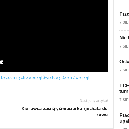
Prz
7 SI
Nie 
7 SI
Oska
7 SI
a bezdomnych zwierząt
Światowy Dzień Zwierząt
PGE
turn
7 SI
Następny artykuł
Kierowca zasnął, śmieciarka zjechała do
rowu
Prac
upa