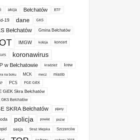
Bełchatów
akcja
5
BTF
dane
id-19
GKS
S Bełchatów
Gmina Bełchatów
OT
IMGW
koncert
kolizja
koronawirus
kurs
P w Bełchatowie
krew
kradzież
MCK
miasto
ura na boku
mecz
PCS
PGE GiEK
BP
 GiEK Skra Bełchatów
 GKS Bełchatów
E SKRA Bełchatów
pijany
policja
oda
powiat
pożar
epid
sesja
Szczerców
Straż Miejska