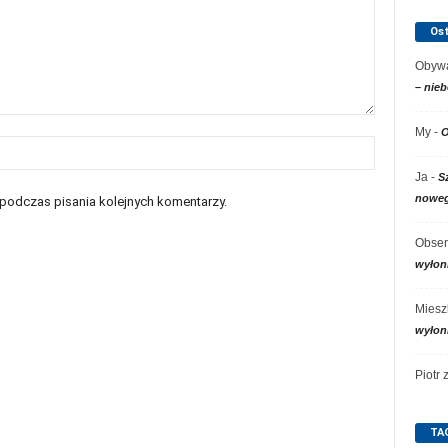
Os
Obywa
– nieb
My
-
O
Ja
-
S
noweg
 podczas pisania kolejnych komentarzy.
Obser
wyłon
Miesz
wyłon
Piotr
TA