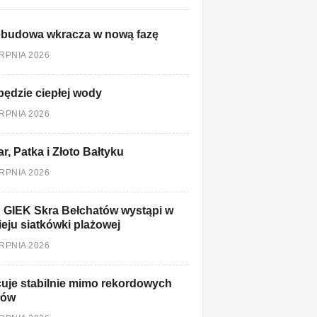
ebudowa wkracza w nową fazę
ERPNIA 2026
będzie ciepłej wody
ERPNIA 2026
r, Patka i Złoto Bałtyku
ERPNIA 2026
 GIEK Skra Bełchatów wystąpi w
ieju siatkówki plażowej
ERPNIA 2026
uje stabilnie mimo rekordowych
łów