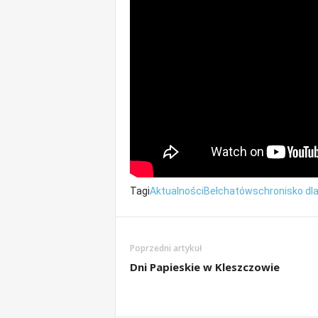
Tagi
Aktualności
Bełchatów
schronisko dl
Poprzedni artykuł
Dni Papieskie w Kleszczowie