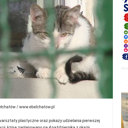
REK
ełchatów / www.ebelchatow.pl
warsztaty plastyczne oraz pokazy udzielania pierwszej
ji, które zaplanowano na 4 października z okazji