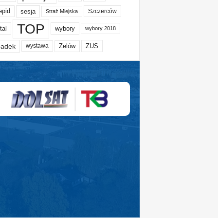
epid
sesja
Szczerców
Straż Miejska
TOP
tal
wybory
wybory 2018
adek
Zelów
ZUS
wystawa