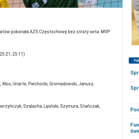
łchatów pokonała AZS Częstochowę bez straty seta. MVP
5:21, 25:11)
Og
Spr
, Kłos, Uriarte, Piechocki, Gromadowski, Janusz,
Spr
rzyńczyk, Szalacha, Lipiński, Szymura, Stańczak,
Pod
Fun
świ