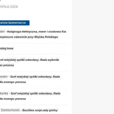
ERPNIA 2026
tatnie komentarze
tel
-
Hulajnoga elektryczna, rower i osobowa Kia
ezpieczne zdarzenie przy Wojska Polskiego
ddaj krew
zef miejskiej spółki odwołany. Rada wyłoniła
o prezesa
wator
-
Szef miejskiej spółki odwołany. Rada
iła nowego prezesa
kanka
-
Szef miejskiej spółki odwołany. Rada
iła nowego prezesa
 z Domiechowic
-
Burzliwa sesja rady gminy