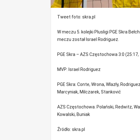
m
a
Tweet
foto: skra.pl
c
j
e
W meczu 5. kolejki Plusligi PGE Skra Be
z
meczu został Israel Rodriguez.
r
e
PGE Skra – AZS Częstochowa 3:0 (25:17, 2
g
i
MVP: Israel Rodriguez
o
n
u
PGE Skra: Conte, Wrona, Wlazły, Rodriguez
Marcyniak, Milczarek, Stanković
AZS Częstochowa: Polański, Redwitz, Waw
Kowalski, Buniak
Źródło: skra.pl