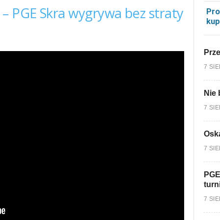
 – PGE Skra wygrywa bez straty
Pro
kup
Prz
7 SI
Nie 
7 SI
Oska
7 SI
PGE
turn
7 SI