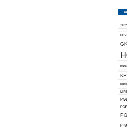
TA
202
cov
GK
H
kon
KP
Kult
MiP
PGE
PGE
PG
pog