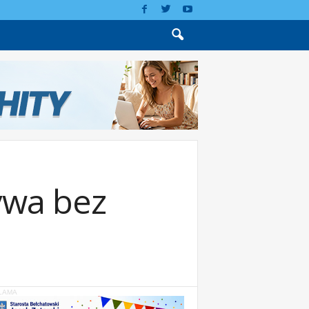
ywa bez
LAMA