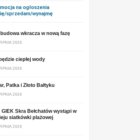
mocja na ogłoszenia
ię/sprzedam/wynajmę
ebudowa wkracza w nową fazę
ERPNIA 2026
będzie ciepłej wody
ERPNIA 2026
r, Patka i Złoto Bałtyku
ERPNIA 2026
 GIEK Skra Bełchatów wystąpi w
ieju siatkówki plażowej
ERPNIA 2026