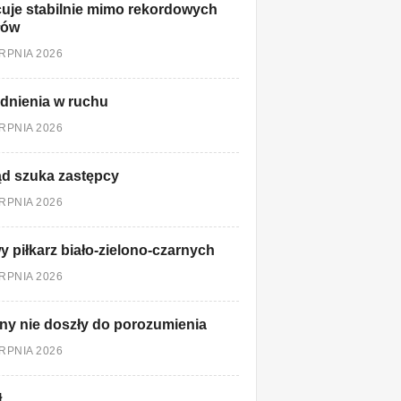
uje stabilnie mimo rekordowych
łów
ERPNIA 2026
dnienia w ruchu
ERPNIA 2026
d szuka zastępcy
ERPNIA 2026
 piłkarz biało-zielono-czarnych
ERPNIA 2026
ny nie doszły do porozumienia
ERPNIA 2026
ł