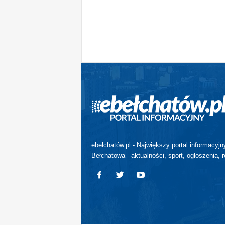
ebełchatów.pl - Największy portal informacyjn
Bełchatowa - aktualności, sport, ogłoszenia, r