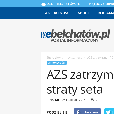
C
BEŁCHATÓW, PL
PIĄTEK, 7 SIERPNI
20.6
AKTUALNOŚCI
SPORT
REKLAM
e
b
e
l
c
h
a
Strona główna
Aktualności
AZS zatrzymany – PGE 
t
AKTUALNOŚCI
o
AZS zatrzym
w
.
p
straty seta
l
–
w
Przez
KR
-
23 listopada 2015
0
i
a
PODZIEL SIĘ
Facebook
d