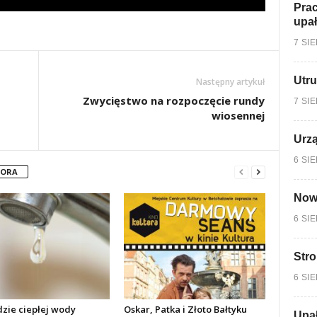
Prac
upa
7 SI
Utru
Następny artykuł
Zwycięstwo na rozpoczęcie rundy
7 SI
wiosennej
Urzą
6 SI
TORA
Nowy
6 SI
Stro
6 SI
dzie ciepłej wody
Oskar, Patka i Złoto Bałtyku
Upa