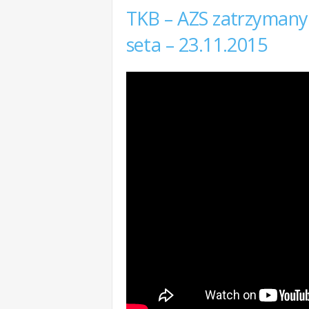
TKB – AZS zatrzymany
seta – 23.11.2015