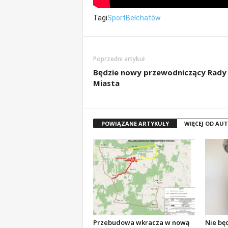
Tagi
Sport
Bełchatów
Poprzedni artykuł
Będzie nowy przewodniczący Rady
Miasta
POWIĄZANE ARTYKUŁY
WIĘCEJ OD AU
Przebudowa wkracza w nową
Nie bę