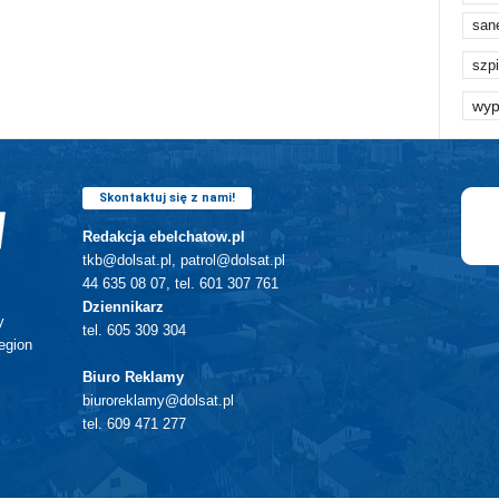
san
szpi
wyp
Skontaktuj się z nami!
Redakcja ebelchatow.pl
tkb@dolsat.pl, patrol@dolsat.pl
44 635 08 07, tel. 601 307 761
Dziennikarz
y
tel. 605 309 304
egion
Biuro Reklamy
biuroreklamy@dolsat.pl
tel. 609 471 277