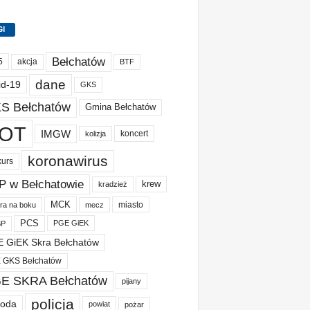
GI
Bełchatów
akcja
5
BTF
dane
id-19
GKS
S Bełchatów
Gmina Bełchatów
OT
IMGW
koncert
kolizja
koronawirus
kurs
P w Bełchatowie
krew
kradzież
MCK
miasto
ura na boku
mecz
PCS
PGE GiEK
BP
 GiEK Skra Bełchatów
 GKS Bełchatów
E SKRA Bełchatów
pijany
policja
oda
powiat
pożar