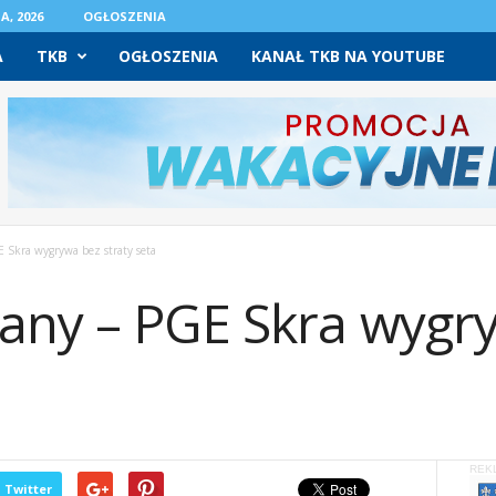
A, 2026
OGŁOSZENIA
A
TKB
OGŁOSZENIA
KANAŁ TKB NA YOUTUBE
Skra wygrywa bez straty seta
any – PGE Skra wygr
REK
Twitter