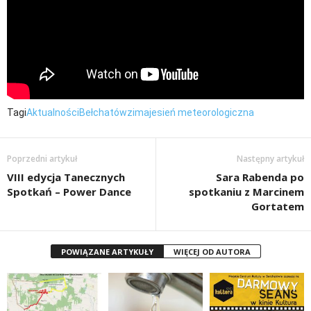
Tagi
Aktualności
Bełchatów
zima
jesień meteorologiczna
Poprzedni artykuł
Następny artykuł
VIII edycja Tanecznych
Sara Rabenda po
Spotkań – Power Dance
spotkaniu z Marcinem
Gortatem
POWIĄZANE ARTYKUŁY
WIĘCEJ OD AUTORA