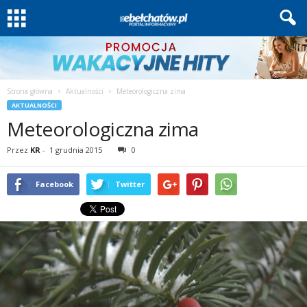
Strona główna
Aktualności
Meteorologiczna zima
AKTUALNOŚCI
Meteorologiczna zima
Przez
KR
-
1 grudnia 2015
0
Facebook
Twitter