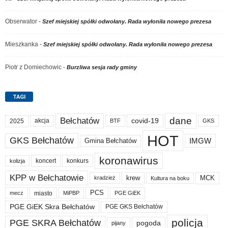
Obserwator
-
Szef miejskiej spółki odwołany. Rada wyłoniła nowego prezesa
Mieszkanka
-
Szef miejskiej spółki odwołany. Rada wyłoniła nowego prezesa
Piotr z Domiechowic
-
Burzliwa sesja rady gminy
TAGI
dane
Bełchatów
akcja
covid-19
2025
BTF
GKS
HOT
GKS Bełchatów
IMGW
Gmina Bełchatów
koronawirus
koncert
konkurs
kolizja
KPP w Bełchatowie
krew
MCK
kradzież
Kultura na boku
PCS
miasto
PGE GiEK
mecz
MiPBP
PGE GiEK Skra Bełchatów
PGE GKS Bełchatów
policja
PGE SKRA Bełchatów
pogoda
pijany