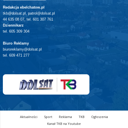
Redakcja ebelchatow.pl
tkb@dolsat.pl, patrol@dolsat.pl
44 635 08 07, tel. 601 307 761
Dziennikarz
tel. 605 309 304
Biuro Reklamy
biuroreklamy@dolsat.pl
tel. 609 471 277
Aktualności
Sport
Reklama
TKB
Ogłoszenia
Kanał TKB na Youtube