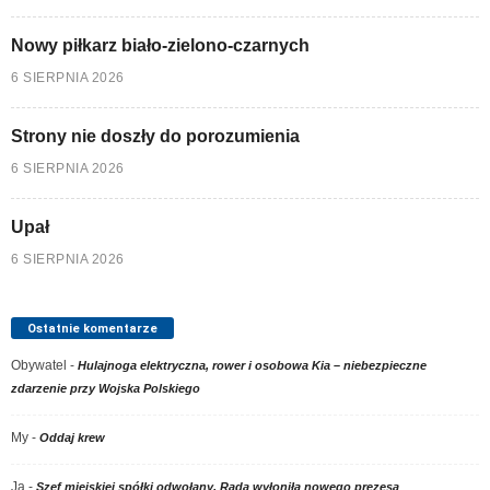
Nowy piłkarz biało-zielono-czarnych
6 SIERPNIA 2026
Strony nie doszły do porozumienia
6 SIERPNIA 2026
Upał
6 SIERPNIA 2026
Ostatnie komentarze
Obywatel
-
Hulajnoga elektryczna, rower i osobowa Kia – niebezpieczne
zdarzenie przy Wojska Polskiego
My
-
Oddaj krew
Ja
-
Szef miejskiej spółki odwołany. Rada wyłoniła nowego prezesa