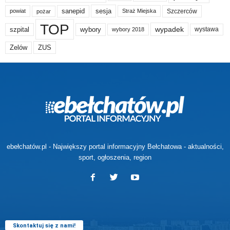
sanepid
sesja
Szczerców
powiat
Straż Miejska
pożar
TOP
wypadek
szpital
wybory
wybory 2018
wystawa
Zelów
ZUS
ebełchatów.pl - Największy portal informacyjny Bełchatowa - aktualności,
sport, ogłoszenia, region
Skontaktuj się z nami!