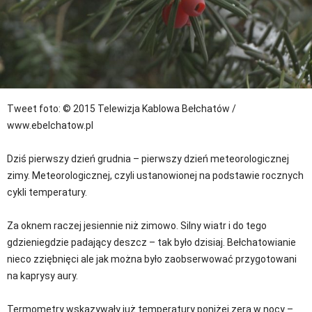
Tweet
foto: © 2015 Telewizja Kablowa Bełchatów /
www.ebelchatow.pl
Dziś pierwszy dzień grudnia – pierwszy dzień meteorologicznej
zimy. Meteorologicznej, czyli ustanowionej na podstawie rocznych
cykli temperatury.
Za oknem raczej jesiennie niż zimowo. Silny wiatr i do tego
gdzieniegdzie padający deszcz – tak było dzisiaj. Bełchatowianie
nieco zziębnięci ale jak można było zaobserwować przygotowani
na kaprysy aury.
Termometry wskazywały już temperatury poniżej zera w nocy –