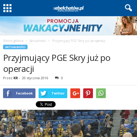
Strona główna
Aktualności
Przyjmujący PGE Skry już po operacji
AKTUALNOŚCI
Przyjmujący PGE Skry już po
operacji
Przez
KR
-
20 stycznia 2016
0
Facebook
Twitter