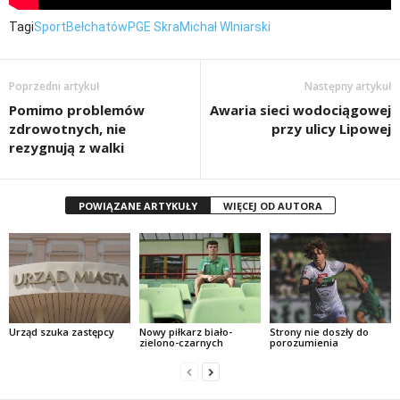
Tagi
Sport
Bełchatów
PGE Skra
Michał WIniarski
Poprzedni artykuł
Następny artykuł
Pomimo problemów
Awaria sieci wodociągowej
zdrowotnych, nie
przy ulicy Lipowej
rezygnują z walki
POWIĄZANE ARTYKUŁY
WIĘCEJ OD AUTORA
Urząd szuka zastępcy
Nowy piłkarz biało-
Strony nie doszły do
zielono-czarnych
porozumienia