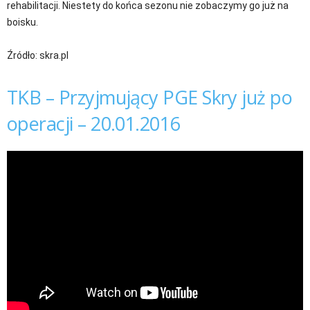
rehabilitacji. Niestety do końca sezonu nie zobaczymy go już na
boisku.
Źródło: skra.pl
TKB – Przyjmujący PGE Skry już po
operacji – 20.01.2016