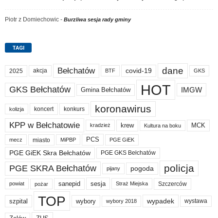
Piotr z Domiechowic
-
Burzliwa sesja rady gminy
TAGI
dane
Bełchatów
akcja
covid-19
2025
BTF
GKS
HOT
GKS Bełchatów
IMGW
Gmina Bełchatów
koronawirus
koncert
konkurs
kolizja
KPP w Bełchatowie
krew
MCK
kradzież
Kultura na boku
PCS
miasto
PGE GiEK
mecz
MiPBP
PGE GiEK Skra Bełchatów
PGE GKS Bełchatów
policja
PGE SKRA Bełchatów
pogoda
pijany
sanepid
sesja
Szczerców
powiat
Straż Miejska
pożar
TOP
wypadek
szpital
wybory
wybory 2018
wystawa