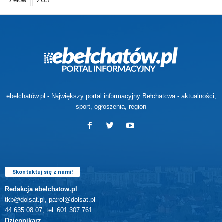
Zelów
ZUS
ebełchatów.pl - Największy portal informacyjny Bełchatowa - aktualności,
sport, ogłoszenia, region
Skontaktuj się z nami!
Redakcja ebelchatow.pl
tkb@dolsat.pl, patrol@dolsat.pl
44 635 08 07, tel. 601 307 761
Dziennikarz