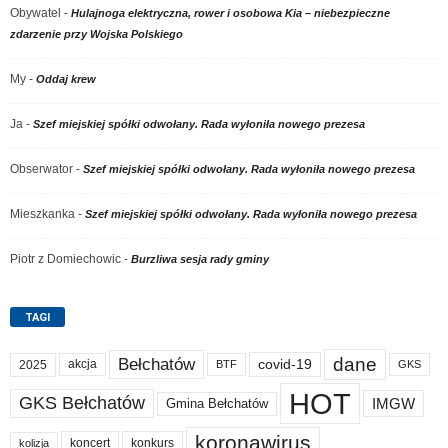
Obywatel
-
Hulajnoga elektryczna, rower i osobowa Kia – niebezpieczne
zdarzenie przy Wojska Polskiego
My
-
Oddaj krew
Ja
-
Szef miejskiej spółki odwołany. Rada wyłoniła nowego prezesa
Obserwator
-
Szef miejskiej spółki odwołany. Rada wyłoniła nowego prezesa
Mieszkanka
-
Szef miejskiej spółki odwołany. Rada wyłoniła nowego prezesa
Piotr z Domiechowic
-
Burzliwa sesja rady gminy
TAGI
dane
Bełchatów
akcja
covid-19
2025
BTF
GKS
HOT
GKS Bełchatów
IMGW
Gmina Bełchatów
koronawirus
koncert
konkurs
kolizja