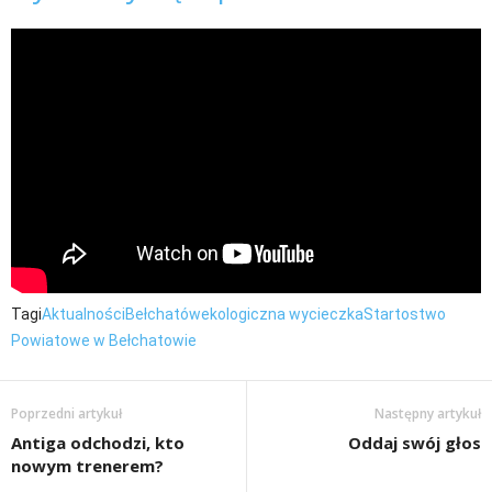
Tagi
Aktualności
Bełchatów
ekologiczna wycieczka
Startostwo
Powiatowe w Bełchatowie
Poprzedni artykuł
Następny artykuł
Antiga odchodzi, kto
Oddaj swój głos
nowym trenerem?