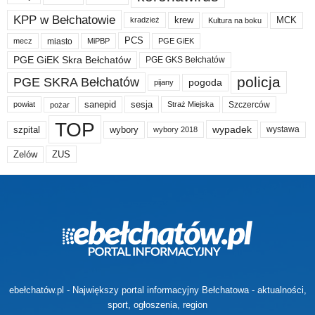
KPP w Bełchatowie
krew
MCK
kradzież
Kultura na boku
PCS
miasto
PGE GiEK
mecz
MiPBP
PGE GiEK Skra Bełchatów
PGE GKS Bełchatów
policja
PGE SKRA Bełchatów
pogoda
pijany
sanepid
sesja
Szczerców
powiat
Straż Miejska
pożar
TOP
wypadek
szpital
wybory
wybory 2018
wystawa
Zelów
ZUS
ebełchatów.pl - Największy portal informacyjny Bełchatowa - aktualności,
sport, ogłoszenia, region