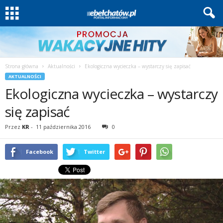
Strona główna
Aktualności
Ekologiczna wycieczka – wystarczy się zapisać
AKTUALNOŚCI
Ekologiczna wycieczka – wystarczy
się zapisać
Przez
KR
-
11 października 2016
0
Facebook
Twitter