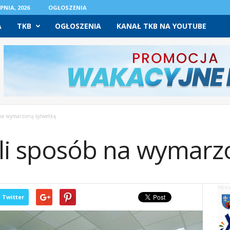
PNIA, 2026
OGŁOSZENIA
A
TKB
OGŁOSZENIA
KANAŁ TKB NA YOUTUBE
 na wymarzoną sylwetkę
yli sposób na wymarz
REK
Twitter