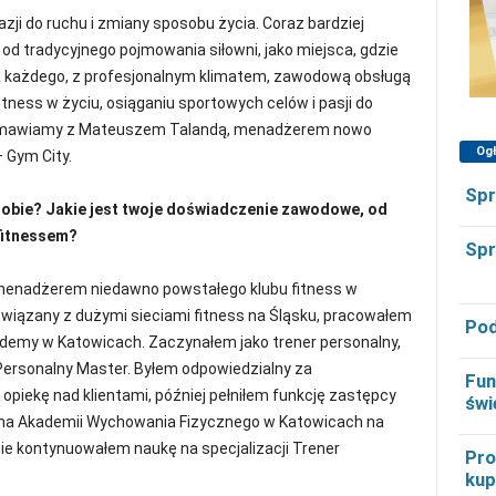
azji do ruchu i zmiany sposobu życia. Coraz bardziej
ą od tradycyjnego pojmowania siłowni, jako miejsca, gdzie
dla każdego, z profesjonalnym klimatem, zawodową obsługą
tness w życiu, osiąganiu sportowych celów i pasji do
rozmawiamy z Mateuszem Talandą, menadżerem nowo
Og
 Gym City.
Spr
obie? Jakie jest twoje doświadczenie zawodowe, od
 fitnessem?
Spr
enadżerem niedawno powstałego klubu fitness w
związany z dużymi sieciami fitness na Śląsku, pracowałem
Pod
ademy w Katowicach. Zaczynałem jako trener personalny,
rsonalny Master. Byłem odpowiedzialny za
Fun
piekę nad klientami, później pełniłem funkcję zastępcy
świ
 na Akademii Wychowania Fizycznego w Katowicach na
nie kontynuowałem naukę na specjalizacji Trener
Pro
kup