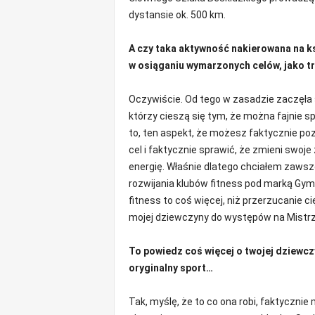
dystansie ok. 500 km.
A czy taka aktywność nakierowana na k
w osiąganiu wymarzonych celów, jako tre
Oczywiście. Od tego w zasadzie zaczęła
którzy cieszą się tym, że można fajnie sp
to, ten aspekt, że możesz faktycznie 
cel i faktycznie sprawić, że zmieni swoje
energię. Właśnie dlatego chciałem zawsz
rozwijania klubów fitness pod marką Gy
fitness to coś więcej, niż przerzucanie 
mojej dziewczyny do występów na Mistr
To powiedz coś więcej o twojej dziewczy
oryginalny sport…
Tak, myślę, że to co ona robi, faktyczn