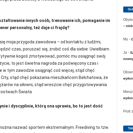
Os
Obywa
ształtowanie innych osób, trenowanie ich, pomaganie im
– nieb
ner personalny, też daje ci frajdę?
My
-
O
 się moja przygoda zawodowa – od kontaktu z ludźmi,
ędzić czas, poruszać się, zrobić coś dla siebie. Uwielbiam
Ja
-
S
pozytywnie kogoś zmotywować, pomóc mu osiągnąć swój
noweg
 życie, to jest świetna nagroda za poświęcony czas i
e w tym zawodzie osiągnąć coś więcej, stąd chęć
Obser
m City, stąd chęć pokazania mieszkańcom Bełchatowa, że
wyłon
ciężarów na siłowni, stąd wreszcie chęć przygotowywania
zostwach Świata.
Miesz
wyłon
nie i dyscyplinie, którą ona uprawia, bo to jest dość
Piotr
ie można nazwać sportem ekstremalnym. Freediving to tzw.
TA