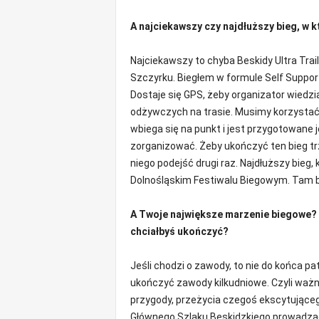
A najciekawszy czy najdłuższy bieg, w k
Najciekawszy to chyba Beskidy Ultra Trai
Szczyrku. Biegłem w formule Self Support
Dostaje się GPS, żeby organizator wiedzi
odżywczych na trasie. Musimy korzystać z 
wbiega się na punkt i jest przygotowane 
zorganizować. Żeby ukończyć ten bieg tr
niego podejść drugi raz. Najdłuższy bieg,
Dolnośląskim Festiwalu Biegowym. Tam był
A Twoje największe marzenie biegowe? C
chciałbyś ukończyć?
Jeśli chodzi o zawody, to nie do końca 
ukończyć zawody kilkudniowe. Czyli ważni
przygody, przeżycia czegoś ekscytująceg
Głównego Szlaku Beskidzkiego prowadząc