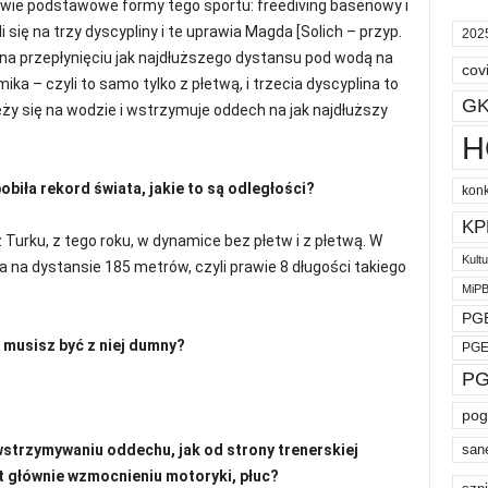
ie podstawowe formy tego sportu: freediving basenowy i
 się na trzy dyscypliny i te uprawia Magda [Solich – przyp.
202
a na przepłynięciu jak najdłuższego dystansu pod wodą na
cov
a – czyli to samo tylko z płetwą, i trzecia dyscyplina to
GK
ży się na wodzie i wstrzymuje oddech na jak najdłuższy
H
biła rekord świata, jakie to są odległości?
kon
KP
Turku, z tego roku, w dynamice bez płetw i z płetwą. W
Kult
a na dystansie 185 metrów, czyli prawie 8 długości takiego
MiP
PGE
 musisz być z niej dumny?
PGE
PG
pog
 wstrzymywaniu oddechu, jak od strony trenerskiej
san
t głównie wzmocnieniu motoryki, płuc?