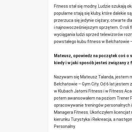
m
Fitness stał się modny. Ludzie szukają ok
a
popularne stają się kluby, które dalekie s
c
przerzuca się jedynie ciężary; otwarte 
j
i najnowocześniejszym sprzętem. O roli fi
e
wyciągania ludzi sprzed telewizorów 
z
r
powstałego kubu fitness w Bełchatowie –
e
g
Mateusz, opowiedz na początek coś o s
i
kiedy i w jaki sposób jesteś związany z
o
n
Nazywam się Mateusz Talanda, jestem m
u
Bełchatowie – Gym City. Od 6 lat jestem 
w Klubach Jatomi Fitness i w Fitness Ac
potem awansowałem na poziom Trener Pe
opracowywanie treningów personalnych i o
Managera Fitness. Ukończyłem licencjat
kierunku Turystyka i Rekreacja, a następ
Personalny.