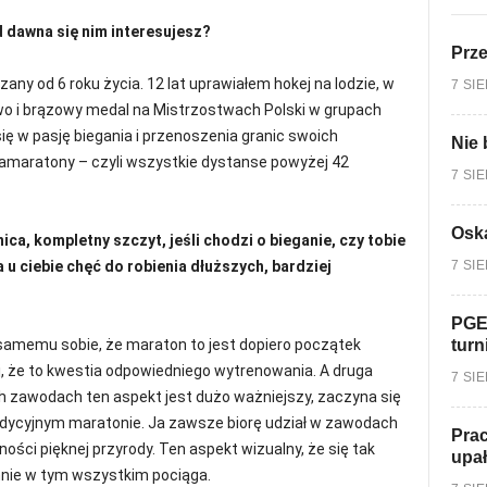
d dawna się nim interesujesz?
Prz
zany od 6 roku życia. 12 lat uprawiałem hokej na lodzie, w
7 SI
o i brązowy medal na Mistrzostwach Polski w grupach
ę w pasję biegania i przenoszenia granic swoich
Nie 
tramaratony – czyli wszystkie dystanse powyżej 42
7 SI
Oska
nica, kompletny szczyt, jeśli chodzi o bieganie, czy tobie
7 SI
 u ciebie chęć do robienia dłuższych, bardziej
PGE
turn
samemu sobie, że maraton to jest dopiero początek
, że to kwestia odpowiedniego wytrenowania. A druga
7 SI
h zawodach ten aspekt jest dużo ważniejszy, zaczyna się
radycyjnym maratonie. Ja zawsze biorę udział w zawodach
Prac
ości pięknej przyrody. Ten aspekt wizualny, że się tak
upa
mnie w tym wszystkim pociąga.