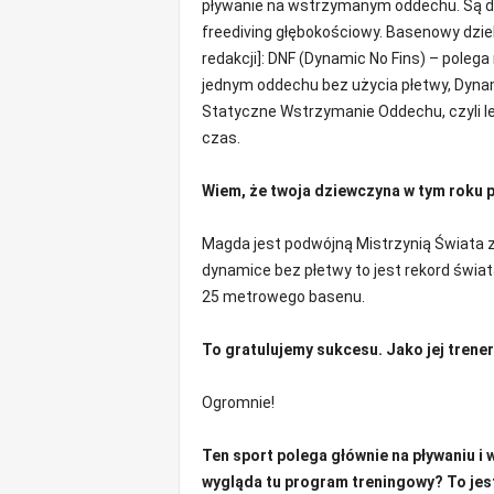
pływanie na wstrzymanym oddechu. Są dw
freediving głębokościowy. Basenowy dzieli
redakcji]: DNF (Dynamic No Fins) – poleg
jednym oddechu bez użycia płetwy, Dynamik
Statyczne Wstrzymanie Oddechu, czyli le
czas.
Wiem, że twoja dziewczyna w tym roku po
Magda jest podwójną Mistrzynią Świata z 
dynamice bez płetwy to jest rekord świat
25 metrowego basenu.
To gratulujemy sukcesu. Jako jej trener
Ogromnie!
Ten sport polega głównie na pływaniu i
wygląda tu program treningowy? To jes