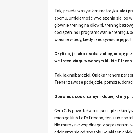
Tak, przede wszystkim motoryka, ale i pr
sportu, umiejętność wyciszenia się, bo w
głównie trening na siłowni, trening bazowy
obciążeń, no i programowanie treningu, b
właśnie wtedy, kiedy rzeczywiście jej pot
Czyli co, ja jako osoba z ulicy, mogę pr
we freedivingu w waszym klubie fitness
Tak, jak najbardziej. Opieka trenera pers
Trener zawsze podejdzie, pomoże, dorad
Opowiedz coś o samym klubie, który pr
Gym City powstał w miejscu, gdzie kiedyś
miesiąc klub Let’s Fitness, ten klub zost
Nie mamy nic wspólnego z poprzednimi wł
odcinamy się od sposobu w jaki ten obiek