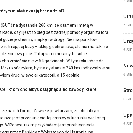
7 SI
tórym miałeś okazję brać udział?
Utru
l (BUT) na dystansie 260 km, ze startem i metą w
7 SI
 Race, czyli jest to bieg bez żadnej pomocy organizatora.
ał gdzie jesteśmy, mapkę i w drogę. Nie ma punktów
Urzą
istniejącej bazy – sklepy, schroniska, ale nie ma tak, że
6 SI
jedzenie czy picie. Tutaj sami musimy to sobie
zeba zmieścić się w 64 godzinach. W tym roku chcę do
Nowy
 który ukończyłem, był na dystansie 240 km i odbywał się na
6 SI
em drugi w swojej kategorii, a 15 ogólnie.
el, który chciałbyś osiągnąć albo zawody, które
Stro
6 SI
patrzę na ich formę. Zawsze powtarzam, że chciałbym
Upa
ejsze jest przesunięcie tej granicy w kierunku większej
6 SI
o. W Polsce takim przykładem jest przebiegnięcie
ego przez Beskidy z Wołosatego do Ustronia, na