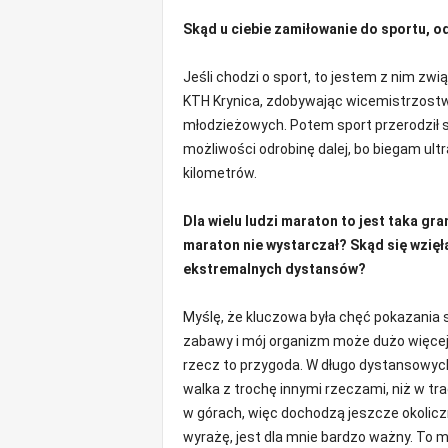
Skąd u ciebie zamiłowanie do sportu, o
Jeśli chodzi o sport, to jestem z nim zwią
KTH Krynica, zdobywając wicemistrzostw
młodzieżowych. Potem sport przerodził si
możliwości odrobinę dalej, bo biegam ul
kilometrów.
Dla wielu ludzi maraton to jest taka gra
maraton nie wystarczał? Skąd się wzięła
ekstremalnych dystansów?
Myślę, że kluczowa była chęć pokazania 
zabawy i mój organizm może dużo więcej
rzecz to przygoda. W długo dystansowyc
walka z trochę innymi rzeczami, niż w t
w górach, więc dochodzą jeszcze okoliczn
wyrażę, jest dla mnie bardzo ważny. To 