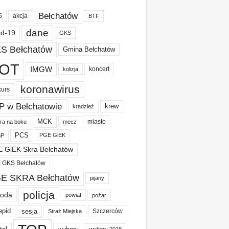
Bełchatów
akcja
5
BTF
dane
id-19
GKS
S Bełchatów
Gmina Bełchatów
OT
IMGW
koncert
kolizja
koronawirus
kurs
P w Bełchatowie
krew
kradzież
MCK
miasto
ura na boku
mecz
PCS
PGE GiEK
BP
 GiEK Skra Bełchatów
 GKS Bełchatów
E SKRA Bełchatów
pijany
policja
oda
powiat
pożar
epid
sesja
Szczerców
Straż Miejska