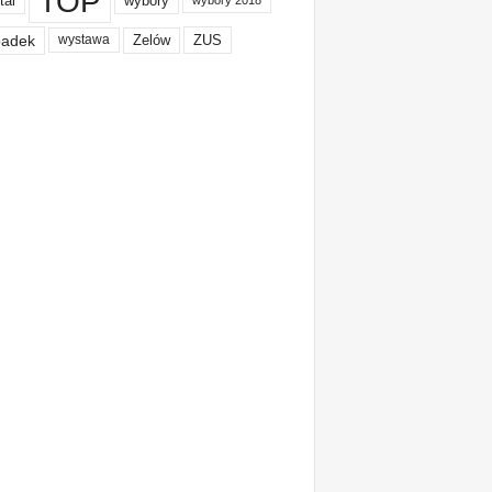
TOP
tal
wybory
wybory 2018
adek
Zelów
ZUS
wystawa