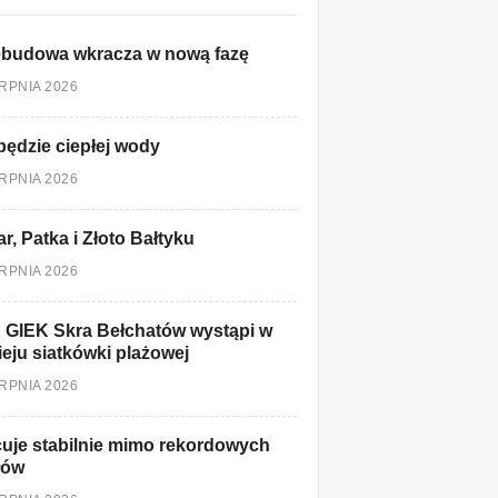
ebudowa wkracza w nową fazę
ERPNIA 2026
będzie ciepłej wody
ERPNIA 2026
r, Patka i Złoto Bałtyku
ERPNIA 2026
 GIEK Skra Bełchatów wystąpi w
ieju siatkówki plażowej
ERPNIA 2026
uje stabilnie mimo rekordowych
łów