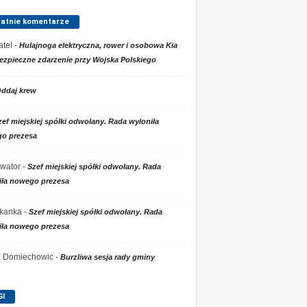
tatnie komentarze
tel
-
Hulajnoga elektryczna, rower i osobowa Kia
ezpieczne zdarzenie przy Wojska Polskiego
ddaj krew
zef miejskiej spółki odwołany. Rada wyłoniła
o prezesa
wator
-
Szef miejskiej spółki odwołany. Rada
iła nowego prezesa
kanka
-
Szef miejskiej spółki odwołany. Rada
iła nowego prezesa
 z Domiechowic
-
Burzliwa sesja rady gminy
GI