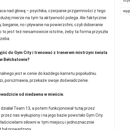
szpi
wyp
aca nad głową – psychika, czerpanie przyjemności z tego
 dużej mierze na tym ta aktywność polega. Ale faktycznie
, bieganie, no i pływanie na powierzchni, czyli dobieranie
o to jest też niesamowicie istotne, żeby ta forma przyszła
rzeba.
zyjść do Gym City i trenować z trenerem mistrzyni świata
 w Bełchatowie?
onalnego jest w cenie do każdego karnetu popołudniu.
zi, porozmawia, przekaże swoje doświadczenie.
owadzicie od niedawna w mieście.
 działał Team 13, a potem funkcjonował tutaj przez
ał przez nas wykupiony i na jego bazie powstało Gym City.
aścicielami siłowni w tym miejscu i jednoznacznie
t był prowadzony.