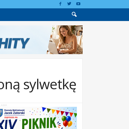
oną sylwetkę
LAMA