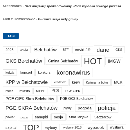
Mieszkanka
-
Szef miejskiej spółki odwołany. Rada wyłoniła nowego prezesa
Piotr z Domiechowic
-
Burzliwa sesja rady gminy
TAGI
dane
Bełchatów
akcja
covid-19
2025
BTF
GKS
HOT
GKS Bełchatów
IMGW
Gmina Bełchatów
koronawirus
koncert
konkurs
kolizja
KPP w Bełchatowie
krew
MCK
kradzież
Kultura na boku
PCS
miasto
PGE GiEK
mecz
MiPBP
PGE GiEK Skra Bełchatów
PGE GKS Bełchatów
policja
PGE SKRA Bełchatów
pogoda
pijany
sanepid
sesja
Szczerców
powiat
Straż Miejska
pożar
TOP
wypadek
szpital
wybory
wybory 2018
wystawa