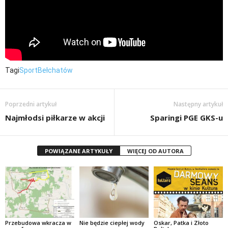
Tagi
Sport
Bełchatów
Poprzedni artykuł
Następny artykuł
Najmłodsi piłkarze w akcji
Sparingi PGE GKS-u
POWIĄZANE ARTYKUŁY
WIĘCEJ OD AUTORA
Przebudowa wkracza w
Nie będzie ciepłej wody
Oskar, Patka i Złoto