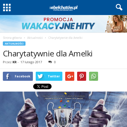
Strona główna
Aktualności
Charytatywnie dla Amelki
AKTUALNOŚCI
Charytatywnie dla Amelki
Przez
KR
-
17 lutego 2017
0
Facebook
Twitter