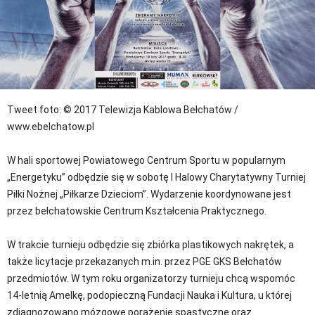
Tweet
foto: © 2017 Telewizja Kablowa Bełchatów /
www.ebelchatow.pl
W hali sportowej Powiatowego Centrum Sportu w popularnym
„Energetyku” odbędzie się w sobotę I Halowy Charytatywny Turniej
Piłki Nożnej „Piłkarze Dzieciom”. Wydarzenie koordynowane jest
przez bełchatowskie Centrum Kształcenia Praktycznego.
W trakcie turnieju odbędzie się zbiórka plastikowych nakrętek, a
także licytacje przekazanych m.in. przez PGE GKS Bełchatów
przedmiotów. W tym roku organizatorzy turnieju chcą wspomóc
14-letnią Amelkę, podopieczną Fundacji Nauka i Kultura, u której
zdiagnozowano mózgowe porażenie spastyczne oraz