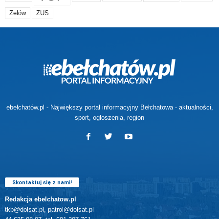
Zelów
ZUS
ebełchatów.pl - Największy portal informacyjny Bełchatowa - aktualności,
sport, ogłoszenia, region
Skontaktuj się z nami!
Redakcja ebelchatow.pl
tkb@dolsat.pl, patrol@dolsat.pl