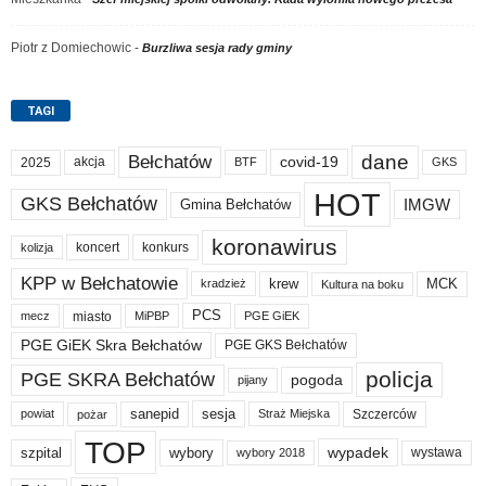
Piotr z Domiechowic
-
Burzliwa sesja rady gminy
TAGI
dane
Bełchatów
akcja
covid-19
2025
BTF
GKS
HOT
GKS Bełchatów
IMGW
Gmina Bełchatów
koronawirus
koncert
konkurs
kolizja
KPP w Bełchatowie
krew
MCK
kradzież
Kultura na boku
PCS
miasto
PGE GiEK
mecz
MiPBP
PGE GiEK Skra Bełchatów
PGE GKS Bełchatów
policja
PGE SKRA Bełchatów
pogoda
pijany
sanepid
sesja
Szczerców
powiat
Straż Miejska
pożar
TOP
wypadek
szpital
wybory
wybory 2018
wystawa