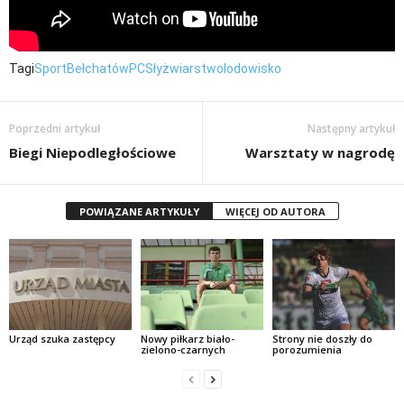
Tagi
Sport
Bełchatów
PCS
łyżwiarstwo
lodowisko
Poprzedni artykuł
Następny artykuł
Biegi Niepodległościowe
Warsztaty w nagrodę
POWIĄZANE ARTYKUŁY
WIĘCEJ OD AUTORA
Urząd szuka zastępcy
Nowy piłkarz biało-
Strony nie doszły do
zielono-czarnych
porozumienia