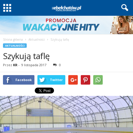
Strona główna
Aktualności
Szykują taflę
AKTUALNOŚCI
Szykują taflę
Przez
KR
-
9 listopada 2017
0
Facebook
Twitter