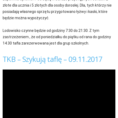
złote dla ucznia i 5 złotych dla osoby dorosłej. Dla, tych którzy nie
posiadają własnego sprzętu przygotowano łyżwy i kaski, które
będzie można wypożyczyć.
Lodowisko czynne będzie od godziny 7:30 do 21:30. Z tym
zastrzeżeniem , że od poniedziałku do piątku od rana do godziny
14.30 tafla zarezerwowana jest dla grup szkolnych.
TKB – Szykują taflę – 09.11.2017