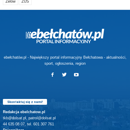
Zelów
ZUS
ebełchatów.pl - Największy portal informacyjny Bełchatowa - aktualności,
sport, ogłoszenia, region
Skontaktuj się z nami!
Redakcja ebelchatow.pl
tkb@dolsat.pl, patrol@dolsat.pl
44 635 08 07, tel. 601 307 761