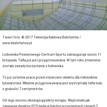
Tweet
foto: © 2017 Telewizja Kablowa Bełchatów /
www.ebelchatow.pl
Lodowisko Powiatowego Centrum Sportu zainauguruje sezon 11
listopada. Tafla już jest przygotowywana. W tym roku zmienione
zostały zasady korzystania z lodowiska.
To już ostatnie prace przed otwarciem obiektu dla miłośników
łyżwiarstwa. Właśnie przygotowywana jest wytrzymała tafla lodu
o grubości 7 centymetrów.
Od tego sezonu obowiązują bilety wstępu. Wejściówki jak
zapewnia dyrektor PCS będą w bardzo przystępnych cenach 2