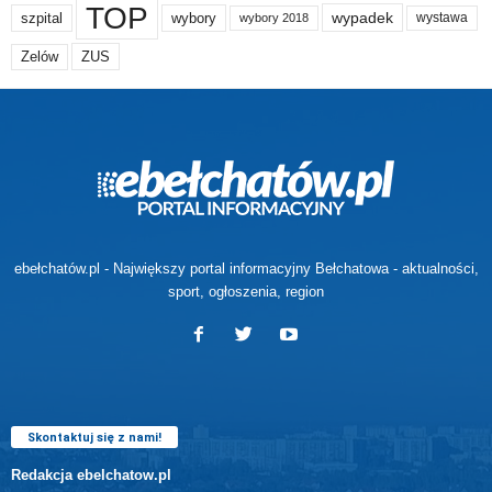
TOP
wypadek
szpital
wybory
wybory 2018
wystawa
Zelów
ZUS
ebełchatów.pl - Największy portal informacyjny Bełchatowa - aktualności,
sport, ogłoszenia, region
Skontaktuj się z nami!
Redakcja ebelchatow.pl