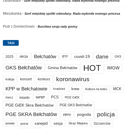
Obserwator
-
Szef miejskiej spółki odwołany. Rada wyłoniła nowego prezesa
Mieszkanka
-
Szef miejskiej spółki odwołany. Rada wyłoniła nowego prezesa
Piotr z Domiechowic
-
Burzliwa sesja rady gminy
TAGI
dane
Bełchatów
akcja
covid-19
2025
BTF
GKS
HOT
GKS Bełchatów
IMGW
Gmina Bełchatów
koronawirus
koncert
konkurs
kolizja
KPP w Bełchatowie
krew
MCK
kradzież
Kultura na boku
PCS
miasto
PGE GiEK
mecz
MiPBP
PGE GiEK Skra Bełchatów
PGE GKS Bełchatów
policja
PGE SKRA Bełchatów
pogoda
pijany
sanepid
sesja
Szczerców
powiat
Straż Miejska
pożar