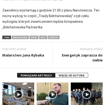
Zawodnicy wystartują o godzinie 21.00 z placu Narutowicza. Ten
nocny wyścig to część „Triady Bełchatowskiej” czyli cyklu
wyścigów, których zwieńczeniem będzie listopadowa
„Bełchatowska Piętnastka
TAGI
BEŁCHATÓW
BIEGI
MCS
WYŚCIG
Poprzedni artykuł
Następny artykuł
Malarstwo Jana Rybaka
Energetyk zaprasza do
siebie
POWIĄZANE ARTYKUŁY
WIĘCEJ OD AUTORA