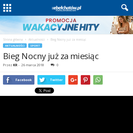
Strona główna
Aktualności
Bieg Nocny już za miesiąc
AKTUALNOŚCI
SPORT
Bieg Nocny już za miesiąc
Przez
KR
-
26 marca 2018
0
Facebook
Twitter