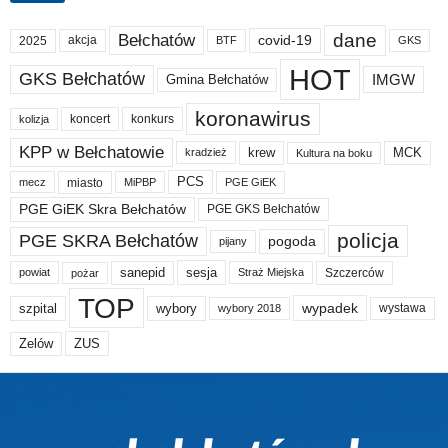
dane
Bełchatów
akcja
covid-19
2025
BTF
GKS
HOT
GKS Bełchatów
IMGW
Gmina Bełchatów
koronawirus
koncert
konkurs
kolizja
KPP w Bełchatowie
krew
MCK
kradzież
Kultura na boku
PCS
miasto
PGE GiEK
mecz
MiPBP
PGE GiEK Skra Bełchatów
PGE GKS Bełchatów
policja
PGE SKRA Bełchatów
pogoda
pijany
sanepid
sesja
Szczerców
powiat
Straż Miejska
pożar
TOP
wypadek
szpital
wybory
wybory 2018
wystawa
Zelów
ZUS