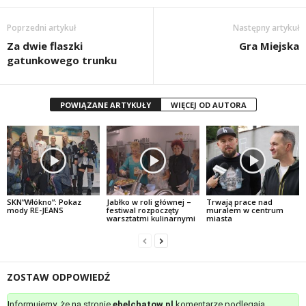
Poprzedni artykuł
Następny artykuł
Za dwie flaszki
Gra Miejska
gatunkowego trunku
POWIĄZANE ARTYKUŁY
WIĘCEJ OD AUTORA
SKN”Włókno”: Pokaz
Jabłko w roli głównej –
Trwają prace nad
mody RE-JEANS
festiwal rozpoczęty
muralem w centrum
warsztatmi kulinarnymi
miasta
ZOSTAW ODPOWIEDŹ
Informujemy, że na stronie
ebelchatow.pl
komentarze podlegają