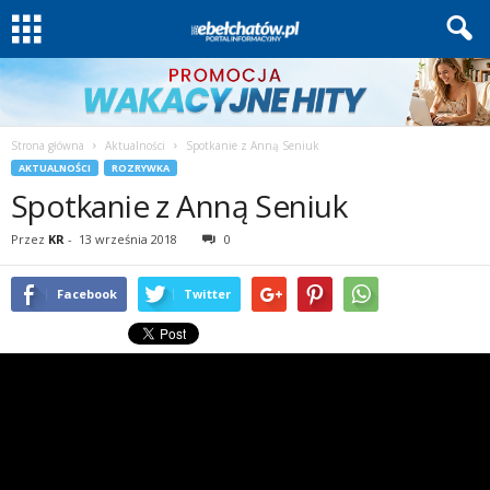
Strona główna
Aktualności
Spotkanie z Anną Seniuk
AKTUALNOŚCI
ROZRYWKA
Spotkanie z Anną Seniuk
Przez
KR
-
13 września 2018
0
Facebook
Twitter