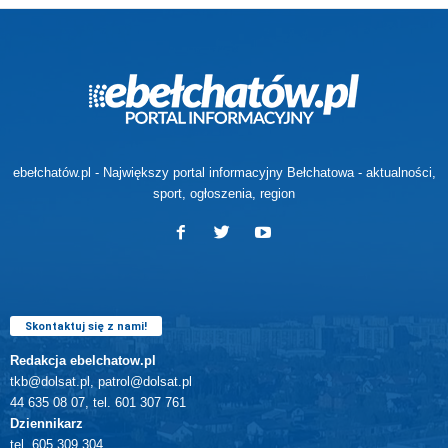
ebełchatów.pl - Największy portal informacyjny Bełchatowa - aktualności,
sport, ogłoszenia, region
Skontaktuj się z nami!
Redakcja ebelchatow.pl
tkb@dolsat.pl, patrol@dolsat.pl
44 635 08 07, tel. 601 307 761
Dziennikarz
tel. 605 309 304