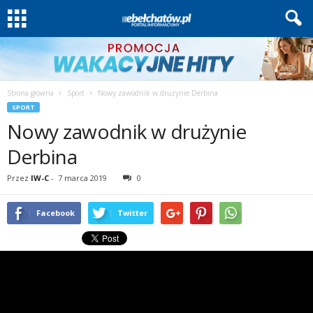
Strona główna
Sport
Nowy zawodnik w drużynie Derbina
SPORT
Nowy zawodnik w drużynie
Derbina
Przez
IW-C
-
7 marca 2019
0
Facebook
Twitter