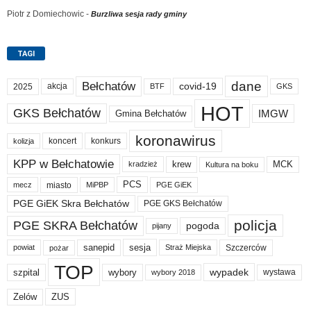
Piotr z Domiechowic
-
Burzliwa sesja rady gminy
TAGI
dane
Bełchatów
akcja
covid-19
2025
BTF
GKS
HOT
GKS Bełchatów
IMGW
Gmina Bełchatów
koronawirus
koncert
konkurs
kolizja
KPP w Bełchatowie
krew
MCK
kradzież
Kultura na boku
PCS
miasto
PGE GiEK
mecz
MiPBP
PGE GiEK Skra Bełchatów
PGE GKS Bełchatów
policja
PGE SKRA Bełchatów
pogoda
pijany
sanepid
sesja
Szczerców
powiat
Straż Miejska
pożar
TOP
wypadek
szpital
wybory
wybory 2018
wystawa
Zelów
ZUS