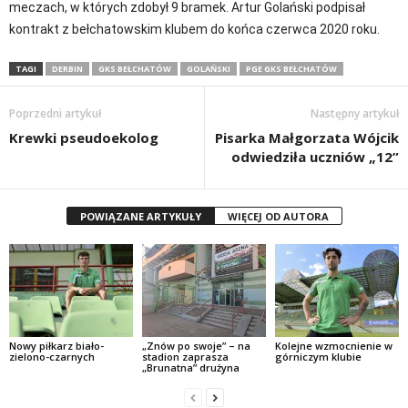
meczach, w których zdobył 9 bramek. Artur Golański podpisał
kontrakt z bełchatowskim klubem do końca czerwca 2020 roku.
TAGI
DERBIN
GKS BEŁCHATÓW
GOLAŃSKI
PGE GKS BEŁCHATÓW
Poprzedni artykuł
Następny artykuł
Krewki pseudoekolog
Pisarka Małgorzata Wójcik
odwiedziła uczniów „12”
POWIĄZANE ARTYKUŁY
WIĘCEJ OD AUTORA
Nowy piłkarz biało-
„Znów po swoje” – na
Kolejne wzmocnienie w
zielono-czarnych
stadion zaprasza
górniczym klubie
„Brunatna” drużyna