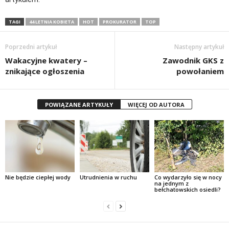
TAGI
44 LETNIA KOBIETA
HOT
PROKURATOR
TOP
Poprzedni artykuł
Następny artykuł
Wakacyjne kwatery –
Zawodnik GKS z
znikające ogłoszenia
powołaniem
POWIĄZANE ARTYKUŁY
WIĘCEJ OD AUTORA
Nie będzie ciepłej wody
Utrudnienia w ruchu
Co wydarzyło się w nocy
na jednym z
bełchatowskich osiedli?