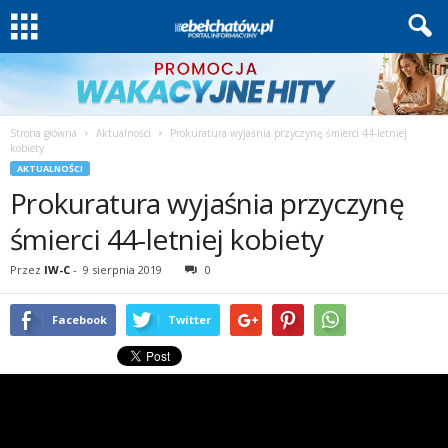
Strona główna
Aktualności
Prokuratura wyjaśnia przyczynę śmierci 44-letniej
kobiety
AKTUALNOŚCI
Prokuratura wyjaśnia przyczynę
śmierci 44-letniej kobiety
Przez
IW-C
-
9 sierpnia 2019
0
Facebook
Twitter