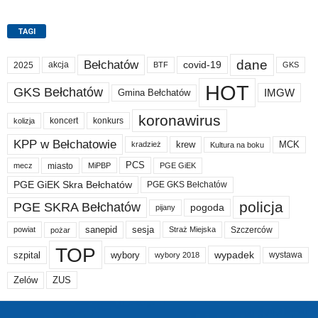
TAGI
dane
Bełchatów
akcja
covid-19
2025
BTF
GKS
HOT
GKS Bełchatów
IMGW
Gmina Bełchatów
koronawirus
koncert
konkurs
kolizja
KPP w Bełchatowie
krew
MCK
kradzież
Kultura na boku
PCS
miasto
PGE GiEK
mecz
MiPBP
PGE GiEK Skra Bełchatów
PGE GKS Bełchatów
policja
PGE SKRA Bełchatów
pogoda
pijany
sanepid
sesja
Szczerców
powiat
Straż Miejska
pożar
TOP
wypadek
szpital
wybory
wybory 2018
wystawa
Zelów
ZUS