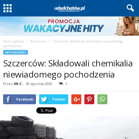
Strona główna
Aktualności
Szczerców: Składowali chemikalia niewiadomego
pochodzenia
AKTUALNOŚCI
Szczerców: Składowali chemikalia
niewiadomego pochodzenia
Przez
IW-C
-
30 stycznia 2020
1
Facebook
Twitter