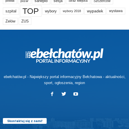
sanepid
sesja
Szczerców
powiat
Straż Miejska
pożar
TOP
wypadek
szpital
wybory
wybory 2018
wystawa
Zelów
ZUS
ebełchatów.pl - Największy portal informacyjny Bełchatowa - aktualności,
sport, ogłoszenia, region
Skontaktuj się z nami!