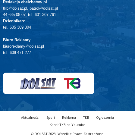
Redakcja ebelchatow.pl
tkb@dolsat.pl, patrol@dolsat.pl
44 635 08 07, tel. 601 307 761
Dziennikarz
tel. 605 309 304
Biuro Reklamy
biuroreklamy@dolsat.pl
tel. 609 471 277
Aktualności
Sport
Reklama
TKB
Ogłoszenia
Kanał TKB na Youtube
© DOLSAT 2023. Wszelkie Prawa Zastrzeżone.