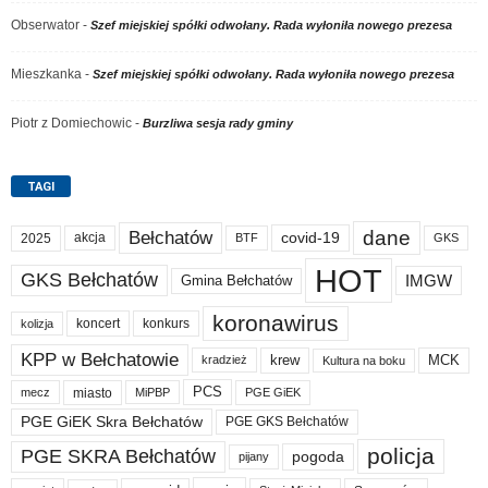
Obserwator
-
Szef miejskiej spółki odwołany. Rada wyłoniła nowego prezesa
Mieszkanka
-
Szef miejskiej spółki odwołany. Rada wyłoniła nowego prezesa
Piotr z Domiechowic
-
Burzliwa sesja rady gminy
TAGI
dane
Bełchatów
akcja
covid-19
2025
BTF
GKS
HOT
GKS Bełchatów
IMGW
Gmina Bełchatów
koronawirus
koncert
konkurs
kolizja
KPP w Bełchatowie
krew
MCK
kradzież
Kultura na boku
PCS
miasto
PGE GiEK
mecz
MiPBP
PGE GiEK Skra Bełchatów
PGE GKS Bełchatów
policja
PGE SKRA Bełchatów
pogoda
pijany