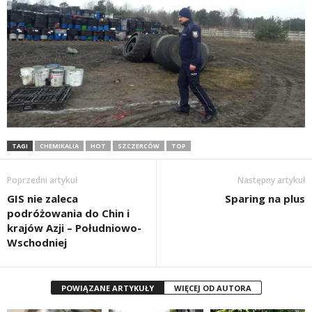
TAGI
CHEMIKALIA
HOT
SZCZERCÓW
TOP
Poprzedni artykuł
Następny artykuł
GIS nie zaleca
Sparing na plus
podróżowania do Chin i
krajów Azji – Południowo-
Wschodniej
POWIĄZANE ARTYKUŁY
WIĘCEJ OD AUTORA