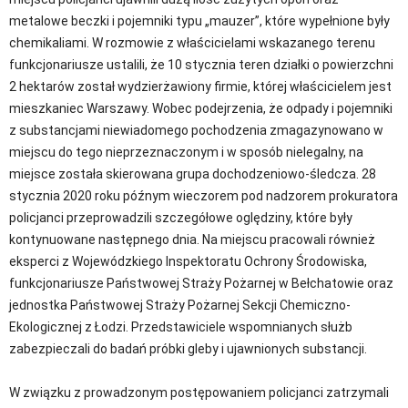
metalowe beczki i pojemniki typu „mauzer”, które wypełnione były
chemikaliami. W rozmowie z właścicielami wskazanego terenu
funkcjonariusze ustalili, że 10 stycznia teren działki o powierzchni
2 hektarów został wydzierżawiony firmie, której właścicielem jest
mieszkaniec Warszawy. Wobec podejrzenia, że odpady i pojemniki
z substancjami niewiadomego pochodzenia zmagazynowano w
miejscu do tego nieprzeznaczonym i w sposób nielegalny, na
miejsce została skierowana grupa dochodzeniowo-śledcza. 28
stycznia 2020 roku późnym wieczorem pod nadzorem prokuratora
policjanci przeprowadzili szczegółowe oględziny, które były
kontynuowane następnego dnia. Na miejscu pracowali również
eksperci z Wojewódzkiego Inspektoratu Ochrony Środowiska,
funkcjonariusze Państwowej Straży Pożarnej w Bełchatowie oraz
jednostka Państwowej Straży Pożarnej Sekcji Chemiczno-
Ekologicznej z Łodzi. Przedstawiciele wspomnianych służb
zabezpieczali do badań próbki gleby i ujawnionych substancji.
W związku z prowadzonym postępowaniem policjanci zatrzymali