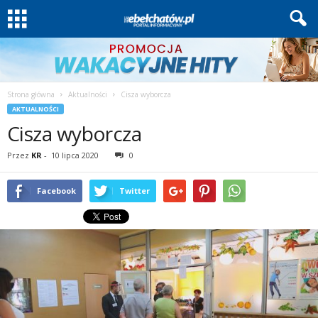
Strona główna
Aktualności
Cisza wyborcza
AKTUALNOŚCI
Cisza wyborcza
Przez
KR
-
10 lipca 2020
0
Facebook
Twitter