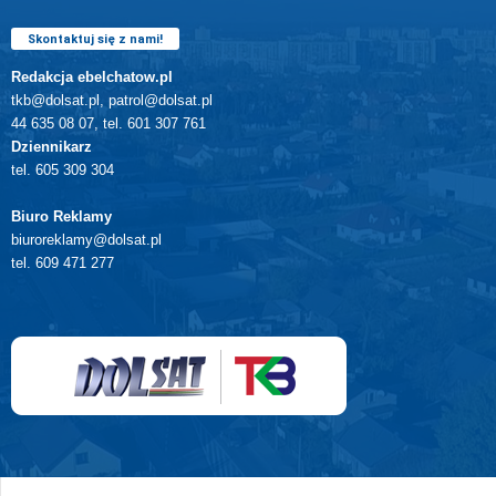
Skontaktuj się z nami!
Redakcja ebelchatow.pl
tkb@dolsat.pl, patrol@dolsat.pl
44 635 08 07, tel. 601 307 761
Dziennikarz
tel. 605 309 304
Biuro Reklamy
biuroreklamy@dolsat.pl
tel. 609 471 277