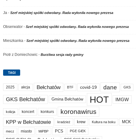
Ja
-
Szef miejskiej spółki odwołany. Rada wyłoniła nowego prezesa
Obserwator
-
Szef miejskiej spółki odwołany. Rada wyłoniła nowego prezesa
Mieszkanka
-
Szef miejskiej spółki odwołany. Rada wyłoniła nowego prezesa
Piotr z Domiechowic
-
Burzliwa sesja rady gminy
TAGI
dane
Bełchatów
akcja
covid-19
2025
BTF
GKS
HOT
GKS Bełchatów
IMGW
Gmina Bełchatów
koronawirus
koncert
konkurs
kolizja
KPP w Bełchatowie
krew
MCK
kradzież
Kultura na boku
PCS
miasto
PGE GiEK
mecz
MiPBP