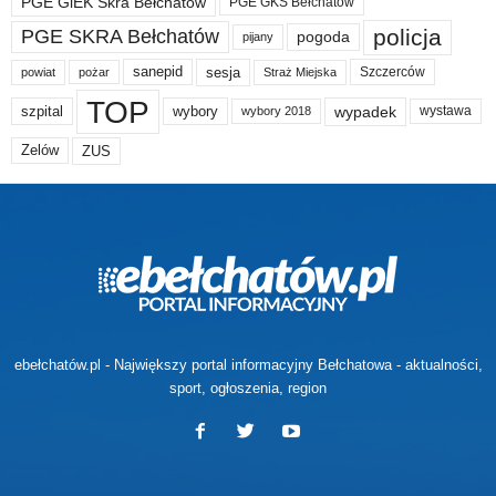
PGE GiEK Skra Bełchatów
PGE GKS Bełchatów
policja
PGE SKRA Bełchatów
pogoda
pijany
sanepid
sesja
Szczerców
powiat
Straż Miejska
pożar
TOP
wypadek
szpital
wybory
wybory 2018
wystawa
Zelów
ZUS
ebełchatów.pl - Największy portal informacyjny Bełchatowa - aktualności,
sport, ogłoszenia, region