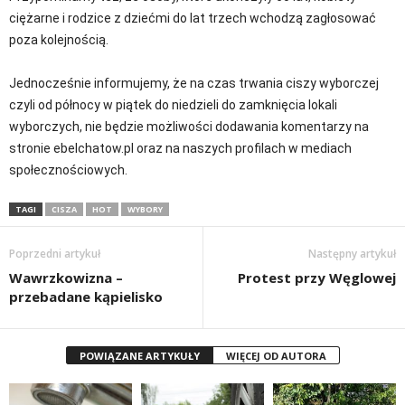
ciężarne i rodzice z dziećmi do lat trzech wchodzą zagłosować
poza kolejnością.
Jednocześnie informujemy, że na czas trwania ciszy wyborczej
czyli od północy w piątek do niedzieli do zamknięcia lokali
wyborczych, nie będzie możliwości dodawania komentarzy na
stronie ebelchatow.pl oraz na naszych profilach w mediach
społecznościowych.
TAGI
CISZA
HOT
WYBORY
Poprzedni artykuł
Następny artykuł
Wawrzkowizna –
Protest przy Węglowej
przebadane kąpielisko
POWIĄZANE ARTYKUŁY
WIĘCEJ OD AUTORA