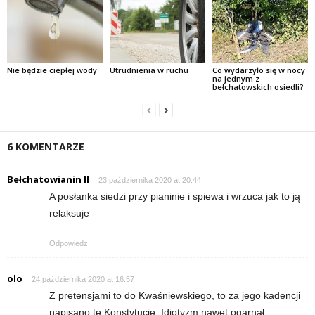
Nie będzie ciepłej wody
Utrudnienia w ruchu
Co wydarzyło się w nocy
na jednym z
bełchatowskich osiedli?
6 KOMENTARZE
Bełchatowianin ll
23 października 2020 at 20:44
A posłanka siedzi przy pianinie i spiewa i wrzuca jak to ją
relaksuje
Odpowiedz
olo
24 października 2020 at 16:57
Z pretensjami to do Kwaśniewskiego, to za jego kadencji
napisano tę Konstytucję. Idiotyzm nawet ogarnął