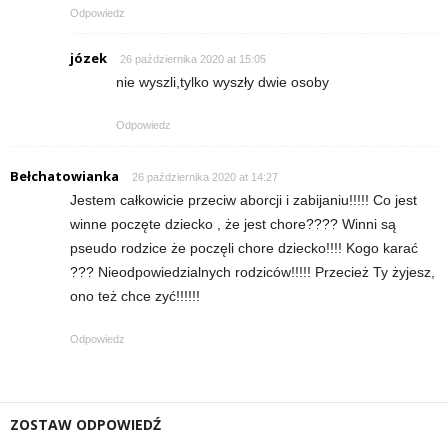
Odpowiedz
józek
26 października 2020 at 15:05
nie wyszli,tylko wyszły dwie osoby
Odpowiedz
Bełchatowianka
26 października 2020 at 14:27
Jestem całkowicie przeciw aborcji i zabijaniu!!!!! Co jest
winne poczęte dziecko , że jest chore???? Winni są
pseudo rodzice że poczęli chore dziecko!!!! Kogo karać
??? Nieodpowiedzialnych rodziców!!!!! Przecież Ty żyjesz,
ono też chce zyć!!!!!!
Odpowiedz
ZOSTAW ODPOWIEDŹ