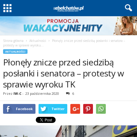
Strona główna
Aktualności
Płonęły znicze przed siedzibą posłanki i senatora –
protesty w sprawie wyroku...
AKTUALNOŚCI
Płonęły znicze przed siedzibą
posłanki i senatora – protesty w
sprawie wyroku TK
Przez
IW-C
-
23 października 2020
6
Facebook
Twitter