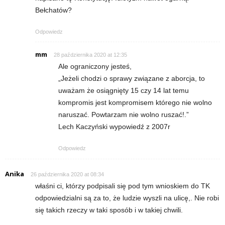
Bełchatów?
Odpowiedz
mm
28 października 2020 at 12:35
Ale ograniczony jesteś,
„Jeżeli chodzi o sprawy związane z aborcja, to
uważam że osiągnięty 15 czy 14 lat temu
kompromis jest kompromisem którego nie wolno
naruszać. Powtarzam nie wolno ruszać!.”
Lech Kaczyński wypowiedź z 2007r
Odpowiedz
Anika
26 października 2020 at 08:34
właśni ci, którzy podpisali się pod tym wnioskiem do TK
odpowiedzialni są za to, że ludzie wyszli na ulicę,. Nie robi
się takich rzeczy w taki sposób i w takiej chwili.