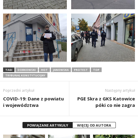
TAGI
DOBKOWSKI
HOT
JANOWSKA
PROTEST
TOP
TRYBUNAŁ KONSTYTUCYJNY
Poprzedni artykuł
Następny artykuł
COVID-19: Dane z powiatu
PGE Skra z GKS Katowice
i województwa
póki co nie zagra
POWIĄZANE ARTYKUŁY
WIĘCEJ OD AUTORA