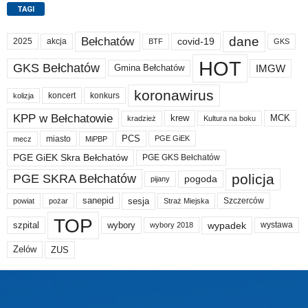
TAGI
dane
Bełchatów
akcja
covid-19
2025
BTF
GKS
HOT
GKS Bełchatów
IMGW
Gmina Bełchatów
koronawirus
koncert
konkurs
kolizja
KPP w Bełchatowie
krew
MCK
kradzież
Kultura na boku
PCS
miasto
PGE GiEK
mecz
MiPBP
PGE GiEK Skra Bełchatów
PGE GKS Bełchatów
policja
PGE SKRA Bełchatów
pogoda
pijany
sanepid
sesja
Szczerców
powiat
Straż Miejska
pożar
TOP
wypadek
szpital
wybory
wybory 2018
wystawa
Zelów
ZUS