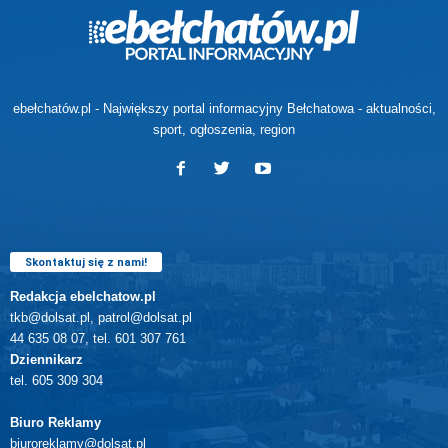
ebełchatów.pl - Największy portal informacyjny Bełchatowa - aktualności,
sport, ogłoszenia, region
Skontaktuj się z nami!
Redakcja ebelchatow.pl
tkb@dolsat.pl, patrol@dolsat.pl
44 635 08 07, tel. 601 307 761
Dziennikarz
tel. 605 309 304
Biuro Reklamy
biuroreklamy@dolsat.pl