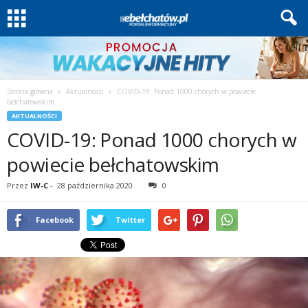
Strona główna
Aktualności
COVID-19: Ponad 1000 chorych w powiecie
bełchatowskim
AKTUALNOŚCI
COVID-19: Ponad 1000 chorych w
powiecie bełchatowskim
Przez
IW-C
-
28 października 2020
0
Facebook
Twitter