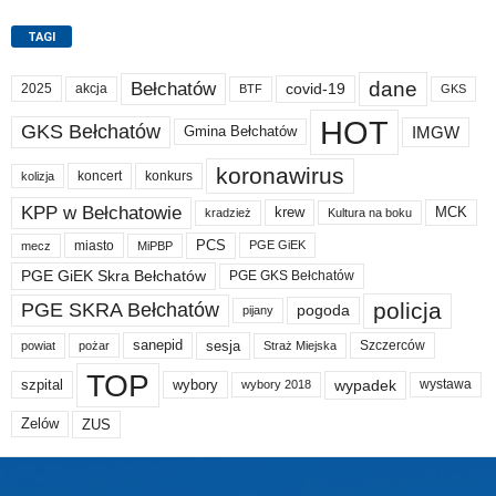
TAGI
dane
Bełchatów
akcja
covid-19
2025
BTF
GKS
HOT
GKS Bełchatów
IMGW
Gmina Bełchatów
koronawirus
koncert
konkurs
kolizja
KPP w Bełchatowie
krew
MCK
kradzież
Kultura na boku
PCS
miasto
PGE GiEK
mecz
MiPBP
PGE GiEK Skra Bełchatów
PGE GKS Bełchatów
policja
PGE SKRA Bełchatów
pogoda
pijany
sanepid
sesja
Szczerców
powiat
Straż Miejska
pożar
TOP
wypadek
szpital
wybory
wybory 2018
wystawa
Zelów
ZUS