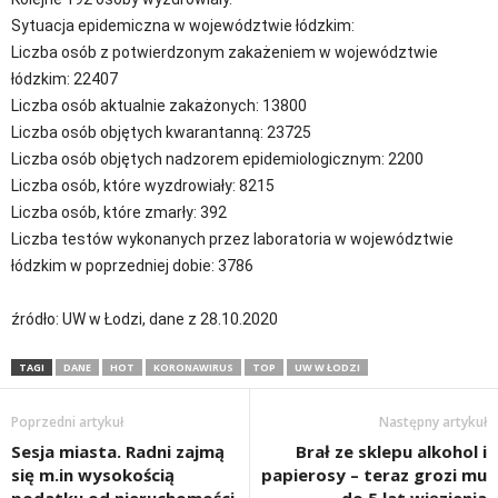
Sytuacja epidemiczna w województwie łódzkim:
Liczba osób z potwierdzonym zakażeniem w województwie
łódzkim: 22407
Liczba osób aktualnie zakażonych: 13800
Liczba osób objętych kwarantanną: 23725
Liczba osób objętych nadzorem epidemiologicznym: 2200
Liczba osób, które wyzdrowiały: 8215
Liczba osób, które zmarły: 392
Liczba testów wykonanych przez laboratoria w województwie
łódzkim w poprzedniej dobie: 3786
źródło: UW w Łodzi, dane z 28.10.2020
TAGI
DANE
HOT
KORONAWIRUS
TOP
UW W ŁODZI
Poprzedni artykuł
Następny artykuł
Sesja miasta. Radni zajmą
Brał ze sklepu alkohol i
się m.in wysokością
papierosy – teraz grozi mu