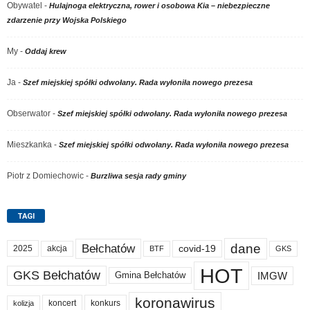
Obywatel
-
Hulajnoga elektryczna, rower i osobowa Kia – niebezpieczne
zdarzenie przy Wojska Polskiego
My
-
Oddaj krew
Ja
-
Szef miejskiej spółki odwołany. Rada wyłoniła nowego prezesa
Obserwator
-
Szef miejskiej spółki odwołany. Rada wyłoniła nowego prezesa
Mieszkanka
-
Szef miejskiej spółki odwołany. Rada wyłoniła nowego prezesa
Piotr z Domiechowic
-
Burzliwa sesja rady gminy
TAGI
dane
Bełchatów
akcja
covid-19
2025
BTF
GKS
HOT
GKS Bełchatów
IMGW
Gmina Bełchatów
koronawirus
koncert
konkurs
kolizja