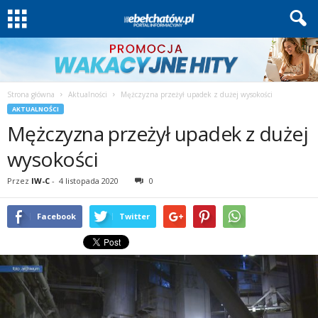
Strona główna
Aktualności
Mężczyzna przeżył upadek z dużej wysokości
AKTUALNOŚCI
Mężczyzna przeżył upadek z dużej
wysokości
Przez
IW-C
-
4 listopada 2020
0
Facebook
Twitter