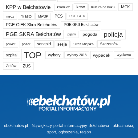
KPP w Bełchatowie
krew
MCK
kradzież
Kultura na boku
PCS
miasto
PGE GiEK
mecz
MiPBP
PGE GiEK Skra Bełchatów
PGE GKS Bełchatów
policja
PGE SKRA Bełchatów
pogoda
pijany
sanepid
sesja
Szczerców
powiat
Straż Miejska
pożar
TOP
wypadek
szpital
wybory
wybory 2018
wystawa
Zelów
ZUS
ebełchatów.pl - Największy portal informacyjny Bełchatowa - aktualności,
sport, ogłoszenia, region