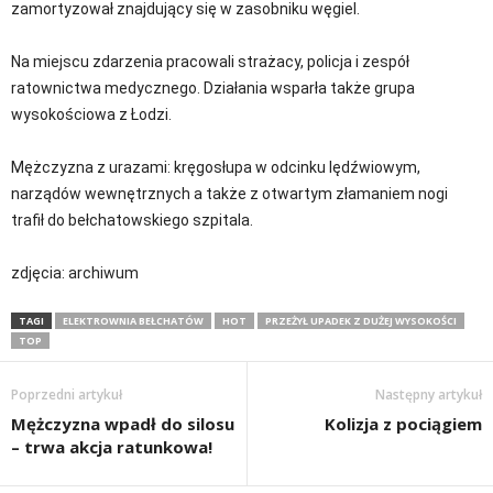
zamortyzował znajdujący się w zasobniku węgiel.
Na miejscu zdarzenia pracowali strażacy, policja i zespół
ratownictwa medycznego. Działania wsparła także grupa
wysokościowa z Łodzi.
Mężczyzna z urazami: kręgosłupa w odcinku lędźwiowym,
narządów wewnętrznych a także z otwartym złamaniem nogi
trafił do bełchatowskiego szpitala.
zdjęcia: archiwum
TAGI
ELEKTROWNIA BEŁCHATÓW
HOT
PRZEŻYŁ UPADEK Z DUŻEJ WYSOKOŚCI
TOP
Poprzedni artykuł
Następny artykuł
Mężczyzna wpadł do silosu
Kolizja z pociągiem
– trwa akcja ratunkowa!