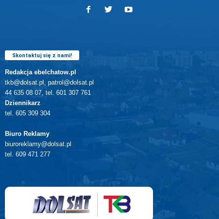
Skontaktuj się z nami!
Redakcja ebelchatow.pl
tkb@dolsat.pl, patrol@dolsat.pl
44 635 08 07, tel. 601 307 761
Dziennikarz
tel. 605 309 304
Biuro Reklamy
biuroreklamy@dolsat.pl
tel. 609 471 277