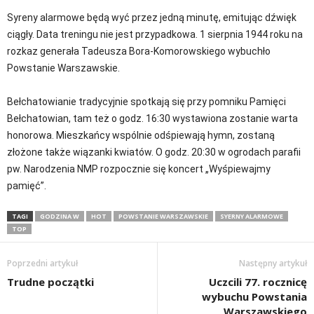
Syreny alarmowe będą wyć przez jedną minutę, emitując dźwięk
ciągły. Data treningu nie jest przypadkowa. 1 sierpnia 1944 roku na
rozkaz generała Tadeusza Bora-Komorowskiego wybuchło
Powstanie Warszawskie.
Bełchatowianie tradycyjnie spotkają się przy pomniku Pamięci
Bełchatowian, tam też o godz. 16:30 wystawiona zostanie warta
honorowa. Mieszkańcy wspólnie odśpiewają hymn, zostaną
złożone także wiązanki kwiatów. O godz. 20:30 w ogrodach parafii
pw. Narodzenia NMP rozpocznie się koncert „Wyśpiewajmy
pamięć”.
TAGI
GODZINA W
HOT
POWSTANIE WARSZAWSKIE
SYERNY ALARMOWE
TOP
Poprzedni artykuł
Następny artykuł
Trudne początki
Uczcili 77. rocznicę
wybuchu Powstania
Warszawskiego