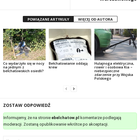
POWIĄZANE ARTYKUŁY
WIĘCEJ OD AUTORA
Co wydarzyło się w nocy
Bełchatowianie oddają
Hulajnoga elektryczna,
na jednym z
krew
rower i osobowa Kia –
bełchatowskich osiedli?
niebezpieczne
zdarzenie przy Wojska
Polskiego
ZOSTAW ODPOWIEDŹ
Informujemy, że na stronie
ebelchatow.pl
komentarze podlegają
moderacji. Zostaną opublikowanie wkrótce po akceptacji.