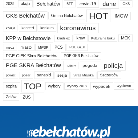
dane
Bełchatów
akcja
covid-19
2025
BTF
GKS
HOT
GKS Bełchatów
IMGW
Gmina Bełchatów
koronawirus
koncert
konkurs
kolizja
KPP w Bełchatowie
krew
MCK
kradzież
Kultura na boku
PCS
miasto
PGE GiEK
mecz
MiPBP
PGE GiEK Skra Bełchatów
PGE GKS Bełchatów
policja
PGE SKRA Bełchatów
pogoda
pijany
sanepid
sesja
Szczerców
powiat
Straż Miejska
pożar
TOP
wypadek
szpital
wybory
wybory 2018
wystawa
Zelów
ZUS