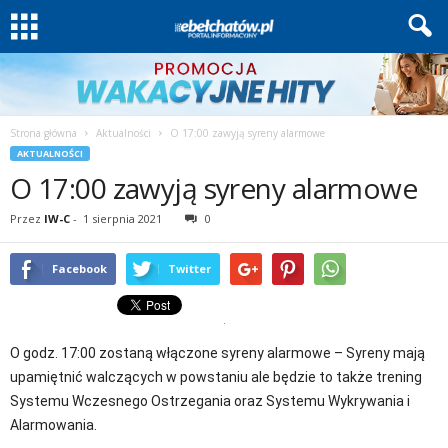
Strona główna
Aktualności
O 17:00 zawyją syreny alarmowe
AKTUALNOŚCI
O 17:00 zawyją syreny alarmowe
Przez
IW-C
-
1 sierpnia 2021
0
Facebook
Twitter
O godz. 17:00 zostaną włączone syreny alarmowe – Syreny mają
upamiętnić walczących w powstaniu ale będzie to także trening
Systemu Wczesnego Ostrzegania oraz Systemu Wykrywania i
Alarmowania.