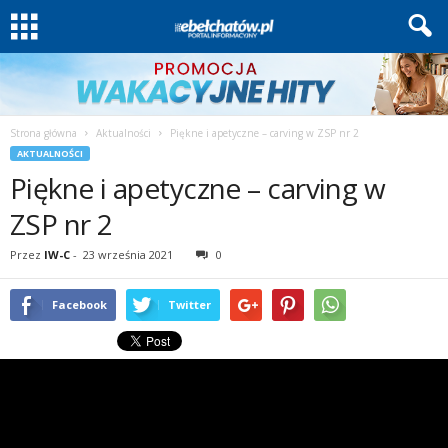
Strona główna
Aktualności
Piękne i apetyczne – carving w ZSP nr 2
AKTUALNOŚCI
Piękne i apetyczne – carving w
ZSP nr 2
Przez
IW-C
-
23 września 2021
0
Facebook
Twitter