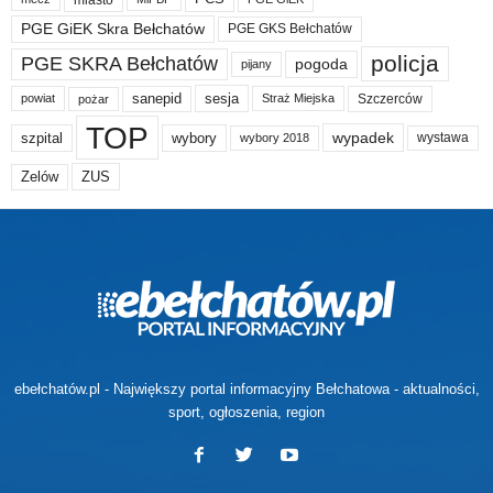
PGE GiEK Skra Bełchatów
PGE GKS Bełchatów
policja
PGE SKRA Bełchatów
pogoda
pijany
sanepid
sesja
Szczerców
powiat
Straż Miejska
pożar
TOP
wypadek
szpital
wybory
wybory 2018
wystawa
Zelów
ZUS
ebełchatów.pl - Największy portal informacyjny Bełchatowa - aktualności,
sport, ogłoszenia, region