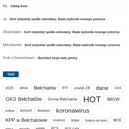
My
-
Oddaj krew
Ja
-
Szef miejskiej spółki odwołany. Rada wyłoniła nowego prezesa
Obserwator
-
Szef miejskiej spółki odwołany. Rada wyłoniła nowego prezesa
Mieszkanka
-
Szef miejskiej spółki odwołany. Rada wyłoniła nowego prezesa
Piotr z Domiechowic
-
Burzliwa sesja rady gminy
TAGI
dane
Bełchatów
akcja
covid-19
2025
BTF
GKS
HOT
GKS Bełchatów
IMGW
Gmina Bełchatów
koronawirus
koncert
konkurs
kolizja
KPP w Bełchatowie
krew
MCK
kradzież
Kultura na boku
PCS
miasto
PGE GiEK
mecz
MiPBP