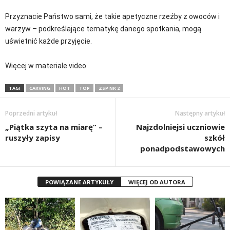
Przyznacie Państwo sami, że takie apetyczne rzeźby z owoców i
warzyw – podkreślające tematykę danego spotkania, mogą
uświetnić każde przyjęcie.
Więcej w materiale video.
TAGI
CARVING
HOT
TOP
ZSP NR 2
Poprzedni artykuł
Następny artykuł
„Piątka szyta na miarę” –
Najzdolniejsi uczniowie
ruszyły zapisy
szkół
ponadpodstawowych
POWIĄZANE ARTYKUŁY
WIĘCEJ OD AUTORA