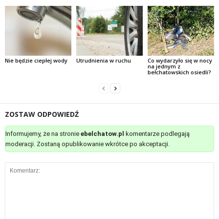
Nie będzie ciepłej wody
Utrudnienia w ruchu
Co wydarzyło się w nocy
na jednym z
bełchatowskich osiedli?
ZOSTAW ODPOWIEDŹ
Informujemy, że na stronie
ebelchatow.pl
komentarze podlegają
moderacji. Zostaną opublikowanie wkrótce po akceptacji.