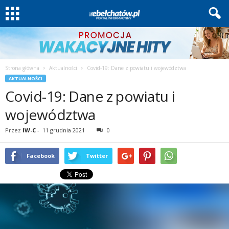
Strona główna
Aktualności
Covid-19: Dane z powiatu i województwa
AKTUALNOŚCI
Covid-19: Dane z powiatu i
województwa
Przez
IW-C
-
11 grudnia 2021
0
Facebook
Twitter