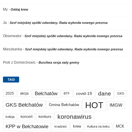
My
-
Oddaj krew
Ja
-
Szef miejskiej spółki odwołany. Rada wyłoniła nowego prezesa
Obserwator
-
Szef miejskiej spółki odwołany. Rada wyłoniła nowego prezesa
Mieszkanka
-
Szef miejskiej spółki odwołany. Rada wyłoniła nowego prezesa
Piotr z Domiechowic
-
Burzliwa sesja rady gminy
TAGI
dane
Bełchatów
akcja
covid-19
2025
BTF
GKS
HOT
GKS Bełchatów
IMGW
Gmina Bełchatów
koronawirus
koncert
konkurs
kolizja
KPP w Bełchatowie
krew
MCK
kradzież
Kultura na boku