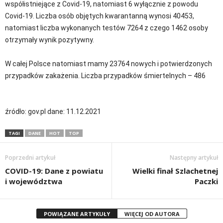
współistniejące z Covid-19, natomiast 6 wyłącznie z powodu
Covid-19. Liczba osób objętych kwarantanną wynosi 40453,
natomiast liczba wykonanych testów 7264 z czego 1462 osoby
otrzymały wynik pozytywny.
W całej Polsce natomiast mamy 23764 nowych i potwierdzonych
przypadków zakażenia. Liczba przypadków śmiertelnych – 486
źródło: gov.pl dane: 11.12.2021
TAGI
DANE
HOT
TOP
Poprzedni artykuł
Następny artykuł
COVID-19: Dane z powiatu
Wielki finał Szlachetnej
i województwa
Paczki
POWIĄZANE ARTYKUŁY
WIĘCEJ OD AUTORA