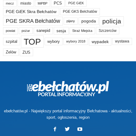
PCS
miasto
PGE GiEK
mecz
MiPBP
PGE GiEK Skra Bełchatów
PGE GKS Bełchatów
policja
PGE SKRA Bełchatów
pogoda
pijany
sanepid
sesja
Szczerców
powiat
Straż Miejska
pożar
TOP
wypadek
szpital
wybory
wybory 2018
wystawa
Zelów
ZUS
ebełchatów.pl - Największy portal informacyjny Bełchatowa - aktualności,
sport, ogłoszenia, region