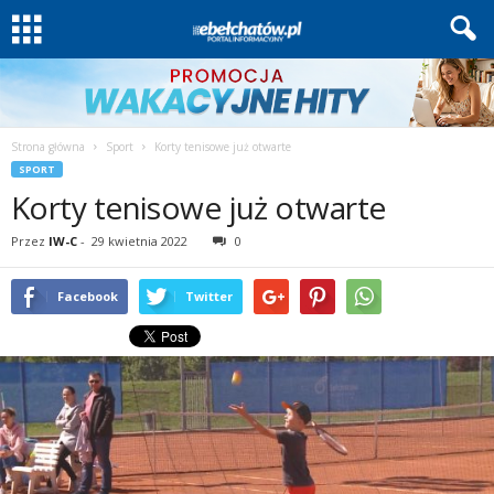
Strona główna
Sport
Korty tenisowe już otwarte
SPORT
Korty tenisowe już otwarte
Przez
IW-C
-
29 kwietnia 2022
0
Facebook
Twitter