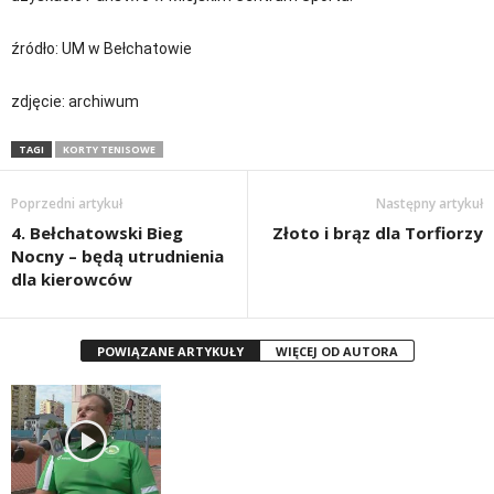
źródło: UM w Bełchatowie
zdjęcie: archiwum
TAGI
KORTY TENISOWE
Poprzedni artykuł
Następny artykuł
4. Bełchatowski Bieg
Złoto i brąz dla Torfiorzy
Nocny – będą utrudnienia
dla kierowców
POWIĄZANE ARTYKUŁY
WIĘCEJ OD AUTORA