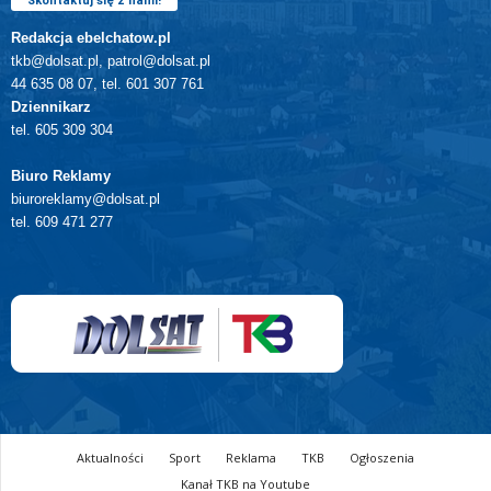
Skontaktuj się z nami!
Redakcja ebelchatow.pl
tkb@dolsat.pl, patrol@dolsat.pl
44 635 08 07, tel. 601 307 761
Dziennikarz
tel. 605 309 304
Biuro Reklamy
biuroreklamy@dolsat.pl
tel. 609 471 277
Aktualności
Sport
Reklama
TKB
Ogłoszenia
Kanał TKB na Youtube