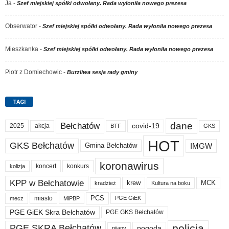
Ja
-
Szef miejskiej spółki odwołany. Rada wyłoniła nowego prezesa
Obserwator
-
Szef miejskiej spółki odwołany. Rada wyłoniła nowego prezesa
Mieszkanka
-
Szef miejskiej spółki odwołany. Rada wyłoniła nowego prezesa
Piotr z Domiechowic
-
Burzliwa sesja rady gminy
TAGI
dane
Bełchatów
akcja
covid-19
2025
BTF
GKS
HOT
GKS Bełchatów
IMGW
Gmina Bełchatów
koronawirus
koncert
konkurs
kolizja
KPP w Bełchatowie
krew
MCK
kradzież
Kultura na boku
PCS
miasto
PGE GiEK
mecz
MiPBP
PGE GiEK Skra Bełchatów
PGE GKS Bełchatów
policja
PGE SKRA Bełchatów
pogoda
pijany